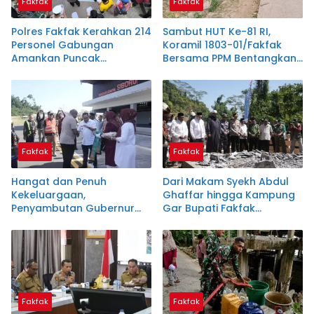
Fakfak
Fakfak
Polres Fakfak Kerahkan 214
Sambut HUT Ke-81 RI,
Personel Gabungan
Koramil 1803-01/Fakfak
Amankan Puncak
Bersama PPM Bentangkan
Peringatan 666 Tahun
Bendera Raksasa 300
Islam di Tanah Papua
Meter
Fakfak
Fakfak
Hangat dan Penuh
Dari Makam Syekh Abdul
Kekeluargaan,
Ghaffar hingga Kampung
Penyambutan Gubernur
Gar Bupati Fakfak
Papua di Fakfak Warnai
Teguhkan Semangat
Peringatan 666 Tahun
Persatuan Menyambut 666
Islam
Tahun Islam
Fakfak
Fakfak