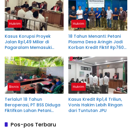
Hukrim
Hukrim
Kasus Korupsi Proyek
18 Tahun Menanti: Petani
Jalan Rp1,49 Miliar di
Plasma Desa Aringin Jadi
Pagaralam Memasuki
Korban Kredit Fiktif Rp760
Babak Akhir, Enam
M PT BSS
Terdakwa Dituntut 2,5
Tahun Penjara
Bisnis
Hukrim
Terlalu!! 18 Tahun
Kasus Kredit Rp1,4 Triliun,
Beroperasi, PT BSS Diduga
Vonis Hakim Lebih Ringan
Fiktifkan Lahan Petani
dari Tuntutan JPU
Plasma Desa Aringin
Pos-pos Terbaru