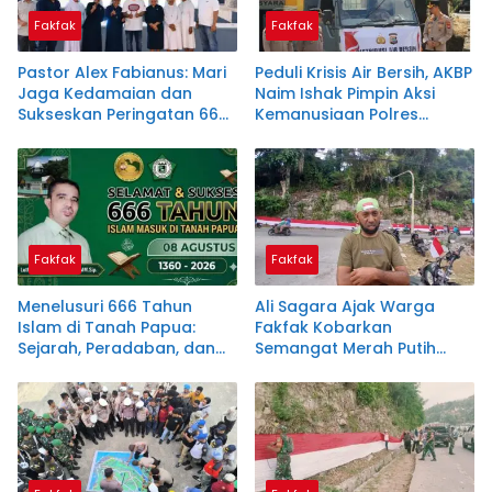
Fakfak
Fakfak
Pastor Alex Fabianus: Mari
Peduli Krisis Air Bersih, AKBP
Jaga Kedamaian dan
Naim Ishak Pimpin Aksi
Sukseskan Peringatan 666
Kemanusiaan Polres
Tahun Islam Masuk Papua
Fakfak
Fakfak
Fakfak
Menelusuri 666 Tahun
Ali Sagara Ajak Warga
Islam di Tanah Papua:
Fakfak Kobarkan
Sejarah, Peradaban, dan
Semangat Merah Putih
Filosofi Satu Tungku Tiga
Lewat Pembentangan
Batu
Bendera 1.200 Meter