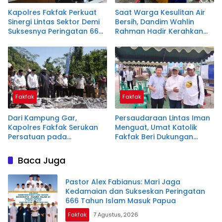
Kapolres Fakfak Perkuat
Saat Warga Kesulitan Air
Sinergi Lintas Sektor Demi
Bersih, Dandim Wahlin
Suksesnya Peringatan 666
Rahman Hadir Kerahkan
Tahun Masuknya Islam
Personel Salurkan Bantuan
Fakfak
Fakfak
Dari Kampung Gar,
Persaudaraan Lintas Iman
Kapolres Fakfak Serukan
Menguat, Umat Katolik
Persatuan pada
Fakfak Beri Dukungan
Peringatan 666 Tahun
untuk Peringatan 666
Masuknya Islam di Tanah
Tahun Masuknya Islam di
Baca Juga
Papua
Tanah Papua
Pastor Alex Fabianus: Mari Jaga
Kedamaian dan Sukseskan Peringatan
666 Tahun Islam Masuk Papua
Fakfak
7 Agustus, 2026