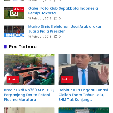
19 Februari, 2018
0
Galeri Foto Klub Sepakbola Indonesia
4 Foto
Persija Jakarta
19 Februari, 2018
0
Marko Simic Kelelahan Usai Arak arakan
Juara Piala Presiden
19 Februari, 2018
0
Pos Terbaru
Hukrim
Hukrim
Kredit Fiktif Rp760 M PT BSS,
Debitur BTN Linggau Lunasi
Perpanjang Derita Petani
Cicilan Enam Tahun Lalu,
Plasma Muratara
SHM Tak Kunjung
Diserahkan