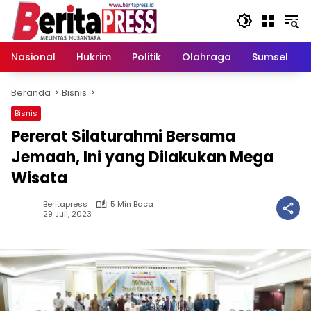
Langsung
ke
konten
Nasional
Hukrim
Politik
Olahraga
Sumsel
Beranda
Bisnis
Bisnis
Pererat Silaturahmi Bersama
Jemaah, Ini yang Dilakukan Mega
Wisata
Beritapress
5 Min Baca
29 Juli, 2023