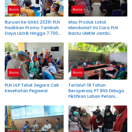
Bisnis
Bisnis
Buruan ke GIIAS 2026! PLN
Mau Produk Lokal
Hadirkan Promo Tambah
Mendunia? Ini Cara PLN
Daya Listrik Hingga 7.700
Bantu UMKM Jambi
VA
Tembus Ekspor
Bisnis
Bisnis
PLN ULP Teluk Segara Cek
Terlalu!! 18 Tahun
Kesehatan Pegawai
Beroperasi, PT BSS Diduga
Fiktifkan Lahan Petani
Plasma Desa Aringin