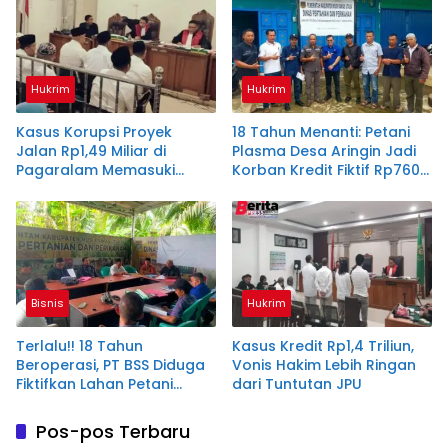
Hukrim
Hukrim
Kasus Korupsi Proyek
18 Tahun Menanti: Petani
Jalan Rp1,49 Miliar di
Plasma Desa Aringin Jadi
Pagaralam Memasuki
Korban Kredit Fiktif Rp760
Babak Akhir, Enam
M PT BSS
Terdakwa Dituntut 2,5
Tahun Penjara
Bisnis
Hukrim
Terlalu!! 18 Tahun
Kasus Kredit Rp1,4 Triliun,
Beroperasi, PT BSS Diduga
Vonis Hakim Lebih Ringan
Fiktifkan Lahan Petani
dari Tuntutan JPU
Plasma Desa Aringin
Pos-pos Terbaru