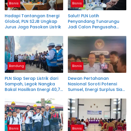
Bisnis
Bisnis
Hadapi Tantangan Energi
Salut! PLN Latih
Global, PLN S2JB Ungkap
Penyandang Tunarungu
Jurus Jaga Pasokan Listrik
Jadi Calon Pengusaha
Sabun Handmade
Bandung
Bisnis
PLN Siap Serap Listrik dari
Dewan Pertahanan
Sampah, Legok Nangka
Nasional Soroti Potensi
Bakal Hasilkan Energi 40,79
Sumsel, Energi Surplus Siap
MW!
Topang Indonesia
Bisnis
Bisnis