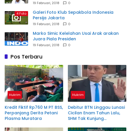
19 Februari, 2018
0
Galeri Foto Klub Sepakbola Indonesia
4 Foto
Persija Jakarta
19 Februari, 2018
0
Marko Simic Kelelahan Usai Arak arakan
Juara Piala Presiden
19 Februari, 2018
0
Pos Terbaru
Hukrim
Hukrim
Kredit Fiktif Rp760 M PT BSS,
Debitur BTN Linggau Lunasi
Perpanjang Derita Petani
Cicilan Enam Tahun Lalu,
Plasma Muratara
SHM Tak Kunjung
Diserahkan