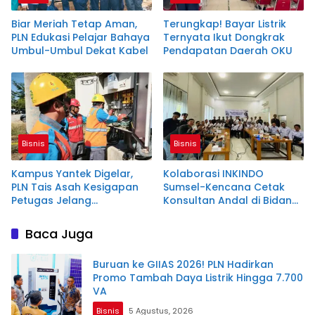
Biar Meriah Tetap Aman,
Terungkap! Bayar Listrik
PLN Edukasi Pelajar Bahaya
Ternyata Ikut Dongkrak
Umbul-Umbul Dekat Kabel
Pendapatan Daerah OKU
Bisnis
Bisnis
Kampus Yantek Digelar,
Kolaborasi INKINDO
PLN Tais Asah Kesigapan
Sumsel-Kencana Cetak
Petugas Jelang
Konsultan Andal di Bidang
Kemerdekaan
Baja Ringan
Baca Juga
Buruan ke GIIAS 2026! PLN Hadirkan
Promo Tambah Daya Listrik Hingga 7.700
VA
Bisnis
5 Agustus, 2026