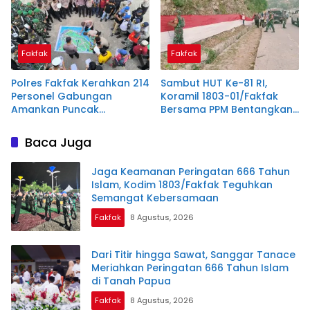
Fakfak
Fakfak
Polres Fakfak Kerahkan 214
Sambut HUT Ke-81 RI,
Personel Gabungan
Koramil 1803-01/Fakfak
Amankan Puncak
Bersama PPM Bentangkan
Peringatan 666 Tahun
Bendera Raksasa 300
Islam di Tanah Papua
Meter
Baca Juga
Jaga Keamanan Peringatan 666 Tahun
Islam, Kodim 1803/Fakfak Teguhkan
Semangat Kebersamaan
Fakfak
8 Agustus, 2026
Dari Titir hingga Sawat, Sanggar Tanace
Meriahkan Peringatan 666 Tahun Islam
di Tanah Papua
Fakfak
8 Agustus, 2026