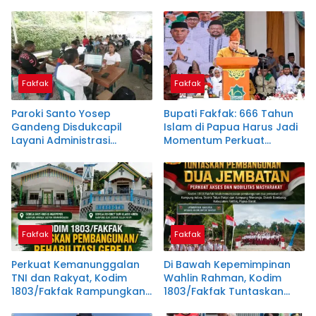
Teguhkan Semangat
Tahun Islam di Tanah
Kebersamaan
Papua
Fakfak
Fakfak
Paroki Santo Yosep
Bupati Fakfak: 666 Tahun
Gandeng Disdukcapil
Islam di Papua Harus Jadi
Layani Administrasi
Momentum Perkuat
Kependudukan, Dukung
Toleransi
Instruksi Bupati Samaun
Dahlan
Fakfak
Fakfak
Perkuat Kemanunggalan
Di Bawah Kepemimpinan
TNI dan Rakyat, Kodim
Wahlin Rahman, Kodim
1803/Fakfak Rampungkan
1803/Fakfak Tuntaskan
Rehabilitasi Dua Gereja
Dua Jembatan