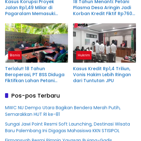
Kasus Korupsi Proyek
18 Tahun Menanti: Petani
Jalan Rp1,49 Miliar di
Plasma Desa Aringin Jadi
Pagaralam Memasuki
Korban Kredit Fiktif Rp760
Babak Akhir, Enam
M PT BSS
Terdakwa Dituntut 2,5
Tahun Penjara
Bisnis
Hukrim
Terlalu!! 18 Tahun
Kasus Kredit Rp1,4 Triliun,
Beroperasi, PT BSS Diduga
Vonis Hakim Lebih Ringan
Fiktifkan Lahan Petani
dari Tuntutan JPU
Plasma Desa Aringin
Pos-pos Terbaru
MWC NU Dempo Utara Bagikan Bendera Merah Putih,
Semarakkan HUT RI ke-81
Sungai Jawi Point Resmi Soft Launching, Destinasi Wisata
Baru Palembang Ini Digagas Mahasiswa KKN STISIPOL
Firmansyah Resmi Pimpin Yayasan Bujang-Gadis