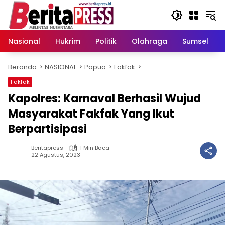
Langsung
ke
konten
Nasional
Hukrim
Politik
Olahraga
Sumsel
Beranda
NASIONAL
Papua
Fakfak
Fakfak
Kapolres: Karnaval Berhasil Wujud
Masyarakat Fakfak Yang Ikut
Berpartisipasi
Beritapress
1 Min Baca
22 Agustus, 2023