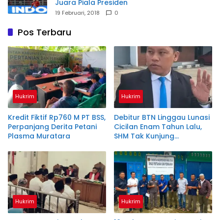
Juara Piala Presiden
19 Februari, 2018
0
Pos Terbaru
Hukrim
Hukrim
Kredit Fiktif Rp760 M PT BSS,
Debitur BTN Linggau Lunasi
Perpanjang Derita Petani
Cicilan Enam Tahun Lalu,
Plasma Muratara
SHM Tak Kunjung
Diserahkan
Hukrim
Hukrim