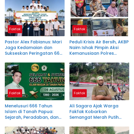
Fakfak
Fakfak
Pastor Alex Fabianus: Mari
Peduli Krisis Air Bersih, AKBP
Jaga Kedamaian dan
Naim Ishak Pimpin Aksi
Sukseskan Peringatan 666
Kemanusiaan Polres
Tahun Islam Masuk Papua
Fakfak
Fakfak
Fakfak
Menelusuri 666 Tahun
Ali Sagara Ajak Warga
Islam di Tanah Papua:
Fakfak Kobarkan
Sejarah, Peradaban, dan
Semangat Merah Putih
Filosofi Satu Tungku Tiga
Lewat Pembentangan
Batu
Bendera 1.200 Meter