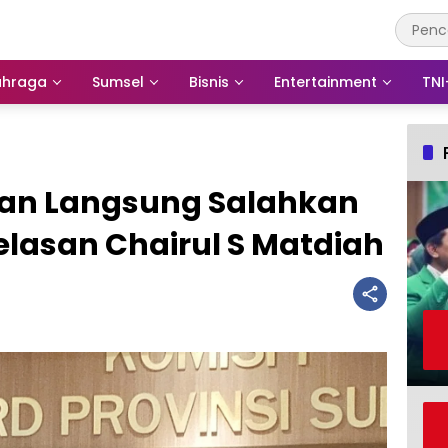
ahraga
Sumsel
Bisnis
Entertainment
TNI
gan Langsung Salahkan
jelasan Chairul S Matdiah