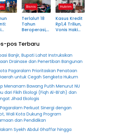
ma
Kunjung
Pagaralam
im
Bisnis
Hukrim
tara
Diserahkan
Memasuki
Babak Akhir,
hun
Terlalu!! 18
Kasus Kredit
Enam
ti:
Tahun
Rp1,4 Triliun,
Terdakwa
i
Beroperasi,
Vonis Hakim
Dituntut 2,5
ma Desa
PT BSS
Lebih Ringan
Tahun
in Jadi
Diduga
dari
Penjara
s-pos Terbaru
an
Fiktifkan
Tuntutan JPU
 Fiktif
Lahan Petani
pasi Banjir, Bupati Lahat Instruksikan
0 M PT
Plasma Desa
aan Drainase dan Penertiban Bangunan
Aringin
Kota Pagaralam Prioritaskan Penataan
Daerah untuk Cegah Sengketa Hukum
p Menanam Bawang Putih Menurut NU
au dari Fikih Ekologi (Fiqh Al-Bi’ah) dan
gat Jihad Ekologis
Pagaralam Perkuat Sinergi dengan
t, Wali Kota Dukung Program
maan dan Pendidikan
Makam Syekh Abdul Ghaffar hingga