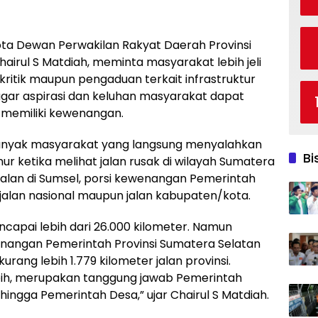
ta Dewan Perwakilan Rakyat Daerah Provinsi
airul S Matdiah, meminta masyarakat lebih jeli
itik maupun pengaduan terkait infrastruktur
 agar aspirasi dan keluhan masyarakat dapat
 memiliki kewenangan.
 banyak masyarakat yang langsung menyalahkan
Bi
r ketika melihat jalan rusak di wilayah Sumatera
g jalan di Sumsel, porsi kewenangan Pemerintah
ng jalan nasional maupun jalan kabupaten/kota.
encapai lebih dari 26.000 kilometer. Namun
nangan Pemerintah Provinsi Sumatera Selatan
rang lebih 1.779 kilometer jalan provinsi.
lebih, merupakan tanggung jawab Pemerintah
ingga Pemerintah Desa,” ujar Chairul S Matdiah.