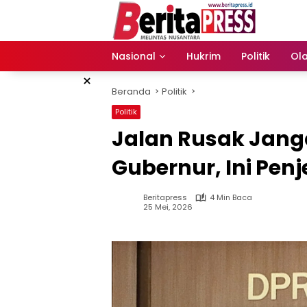
Langsung
ke
konten
Nasional
Hukrim
Politik
Ol
×
Beranda
Politik
Politik
Jalan Rusak Jan
Gubernur, Ini Pen
Beritapress
4 Min Baca
25 Mei, 2026