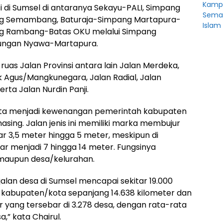
Kampu
i di Sumsel di antaranya Sekayu-PALI, Simpang
Sema
g Semambang, Baturaja-Simpang Martapura-
Islam
g Rambang-Batas OKU melalui Simpang
ungan Nyawa-Martapura.
ruas Jalan Provinsi antara lain Jalan Merdeka,
k Agus/Mangkunegara, Jalan Radial, Jalan
rta Jalan Nurdin Panji.
ota menjadi kewenangan pemerintah kabupaten
ing. Jalan jenis ini memiliki marka membujur
r 3,5 meter hingga 5 meter, meskipun di
ar menjadi 7 hingga 14 meter. Fungsinya
aupun desa/kelurahan.
alan desa di Sumsel mencapai sekitar 19.000
n kabupaten/kota sepanjang 14.638 kilometer dan
r yang tersebar di 3.278 desa, dengan rata-rata
a,” kata Chairul.