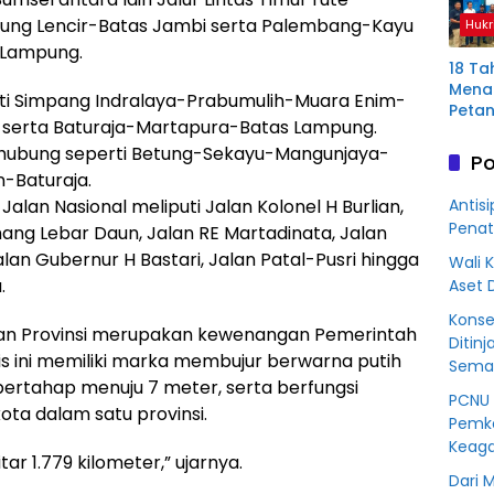
Plas
yung Lencir-Batas Jambi serta Palembang-Kayu
Hukr
Mura
Lampung.
18 Ta
Menan
rti Simpang Indralaya-Prabumulih-Muara Enim-
Petan
 serta Baturaja-Martapura-Batas Lampung.
Plas
Aring
enghubung seperti Betung-Sekayu-Mangunjaya-
Po
Korb
n-Baturaja.
Kredit
Antisi
alan Nasional meliputi Jalan Kolonel H Burlian,
Rp76
Penat
ang Lebar Daun, Jalan RE Martadinata, Jalan
BSS
lan Gubernur H Bastari, Jalan Patal-Pusri hingga
Wali 
.
Aset 
Konse
lan Provinsi merupakan kewenangan Pemerintah
Ditinj
nis ini memiliki marka membujur berwarna putih
Seman
ertahap menuju 7 meter, serta berfungsi
PCNU 
a dalam satu provinsi.
Pemko
Keaga
tar 1.779 kilometer,” ujarnya.
Dari 