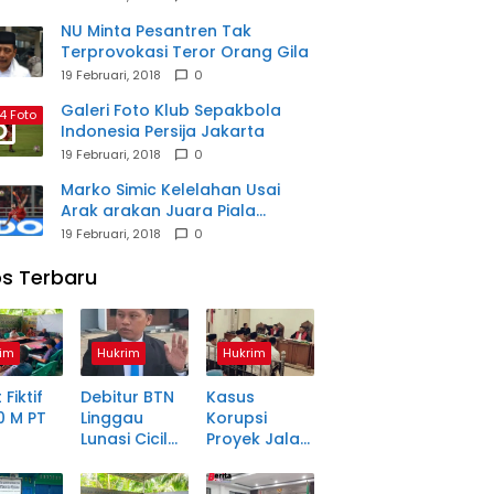
NU Minta Pesantren Tak
Terprovokasi Teror Orang Gila
19 Februari, 2018
0
Galeri Foto Klub Sepakbola
4 Foto
Indonesia Persija Jakarta
19 Februari, 2018
0
Marko Simic Kelelahan Usai
Arak arakan Juara Piala
Presiden
19 Februari, 2018
0
s Terbaru
im
Hukrim
Hukrim
 Fiktif
Debitur BTN
Kasus
0 M PT
Linggau
Korupsi
Lunasi Cicilan
Proyek Jalan
anjang
Enam Tahun
Rp1,49 Miliar
a Petani
Lalu, SHM Tak
di