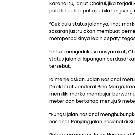
Karena itu, lanjut Chairul, jika terj
publik tidak tepat apabila langsun
“Cek dulu status jalannya, lihat mar
sasaran justru akan membuat pem
memperbaikinya lebih cepat,” tega
Untuk mengedukasi masyarakat, 
status jalan di lapangan berdasarkan 
tersebut.
Ia menjelaskan, Jalan Nasional me
Direktorat Jenderal Bina Marga, Ke
memiliki marka membujur berwarna 
meter dan bertahap menuju 9 mete
“Fungsi jalan nasional menghubungka
nasional. Panjang jalan nasional di S
Beberapa contoh Jalan Nasional di Su