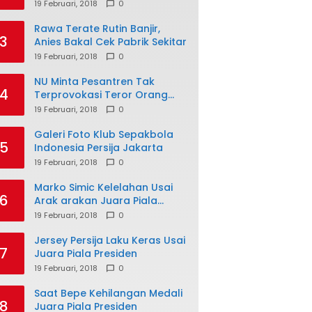
19 Februari, 2018
0
Rawa Terate Rutin Banjir,
3
Anies Bakal Cek Pabrik Sekitar
19 Februari, 2018
0
NU Minta Pesantren Tak
4
Terprovokasi Teror Orang
Gila
19 Februari, 2018
0
Galeri Foto Klub Sepakbola
5
Indonesia Persija Jakarta
19 Februari, 2018
0
Marko Simic Kelelahan Usai
6
Arak arakan Juara Piala
Presiden
19 Februari, 2018
0
Jersey Persija Laku Keras Usai
7
Juara Piala Presiden
19 Februari, 2018
0
Saat Bepe Kehilangan Medali
8
Juara Piala Presiden