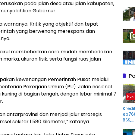
adi kerusakan pada jalan desa atau jalan kabupaten,
g menyalahkan Gubernur.
ka warnanya. Kritik yang objektif dan tepat
erintah yang berwenang merespons dan
snya.
Chairul membeberkan cara mudah membedakan
marka, ukuran fisik, serta fungsi ruas jalan
Po
rupakan kewenangan Pemerintah Pusat melalui
menterian Pekerjaan Umum (PU). Jalan nasional
kuning di bagian tengah, dengan lebar minimal 7
Hukr
r.
Kredit
n antarprovinsi dan menjadi jalur strategis
Rp76
BSS,
umsel sekitar 1.580 kilometer,” katanya.
Perp
Derit
msel antara lain Jalur Lintas Timur rute