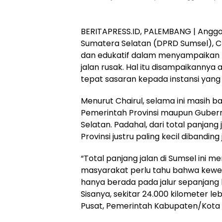
BERITAPRESS.ID, PALEMBANG | Anggo
Sumatera Selatan (DPRD Sumsel), Ch
dan edukatif dalam menyampaikan kr
jalan rusak. Hal itu disampaikannya
tepat sasaran kepada instansi yang
Menurut Chairul, selama ini masih
Pemerintah Provinsi maupun Gubernu
Selatan. Padahal, dari total panjan
Provinsi justru paling kecil dibandi
“Total panjang jalan di Sumsel ini m
masyarakat perlu tahu bahwa kewe
hanya berada pada jalur sepanjang ku
Sisanya, sekitar 24.000 kilometer 
Pusat, Pemerintah Kabupaten/Kota h