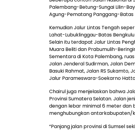
Palembang-Betung-Sungai Lilin-Ba
Agung-Pematang Panggang-Batas 
Kemudian Jalur Lintas Tengah sepe
Lahat-Lubuklinggau-Batas Bengkulu
Selain itu terdapat Jalur Lintas P
Muara Beliti dan Prabumulih-Beringi
Sementara di Kota Palembang, ruas J
Jalan Jenderal Sudirman, Jalan Dem
Basuki Rahmat, Jalan RS Sukamto, Ja
Jalur Parameswara-Soekarno Hatta
Chairul juga menjelaskan bahwa Ja
Provinsi Sumatera Selatan. Jalan je
dengan lebar minimal 6 meter dan b
menghubungkan antarkabupaten/kot
“Panjang jalan provinsi di Sumsel seki