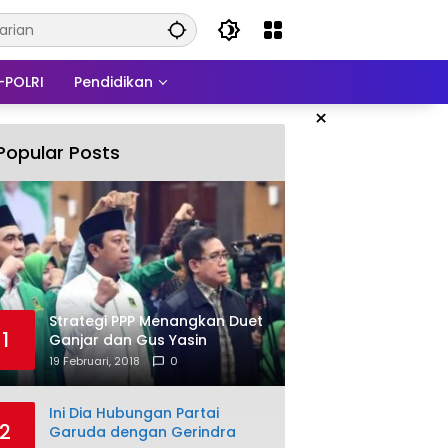
-POLRI
Pendidikan
×
Popular Posts
Strategi PPP Menangkan Duet
1
Ganjar dan Gus Yasin
19 Februari, 2018
0
Ini Dia Hubungan Partai
2
Garuda dengan Gerindra