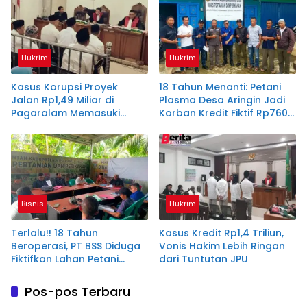
Hukrim
Hukrim
Kasus Korupsi Proyek
18 Tahun Menanti: Petani
Jalan Rp1,49 Miliar di
Plasma Desa Aringin Jadi
Pagaralam Memasuki
Korban Kredit Fiktif Rp760
Babak Akhir, Enam
M PT BSS
Terdakwa Dituntut 2,5
Tahun Penjara
Bisnis
Hukrim
Terlalu!! 18 Tahun
Kasus Kredit Rp1,4 Triliun,
Beroperasi, PT BSS Diduga
Vonis Hakim Lebih Ringan
Fiktifkan Lahan Petani
dari Tuntutan JPU
Plasma Desa Aringin
Pos-pos Terbaru