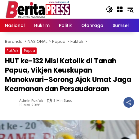
Langsung
ke
konten
Nasional
Hukrim
Politik
Olahraga
Sumsel
Beranda
NASIONAL
Papua
Fakfak
Fakfak
Papua
HUT ke-132 Misi Katolik di Tanah
Papua, Vikjen Keuskupan
Manokwari–Sorong Ajak Umat Jaga
Keamanan dan Persaudaraan
Admin Fakfak
3 Min Baca
19 Mei, 2026