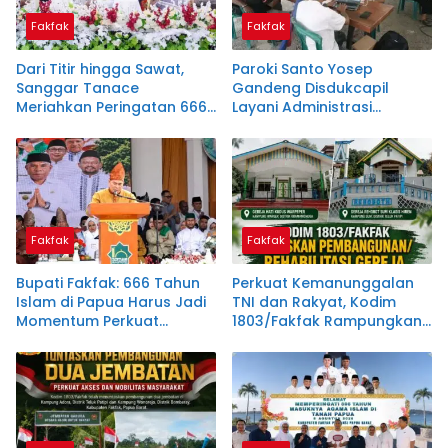
Fakfak
Fakfak
Dari Titir hingga Sawat,
Paroki Santo Yosep
Sanggar Tanace
Gandeng Disdukcapil
Meriahkan Peringatan 666
Layani Administrasi
Tahun Islam di Tanah
Kependudukan, Dukung
Papua
Instruksi Bupati Samaun
Dahlan
Fakfak
Fakfak
Bupati Fakfak: 666 Tahun
Perkuat Kemanunggalan
Islam di Papua Harus Jadi
TNI dan Rakyat, Kodim
Momentum Perkuat
1803/Fakfak Rampungkan
Toleransi
Rehabilitasi Dua Gereja