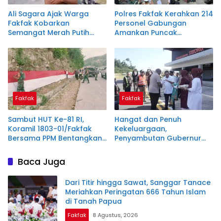
Ali Sagara Ajak Warga
Polres Fakfak Kerahkan 214
Fakfak Kobarkan
Personel Gabungan
Semangat Merah Putih
Amankan Puncak
Lewat Pembentangan
Peringatan 666 Tahun
Bendera 1.200 Meter
Islam di Tanah Papua
Fakfak
Fakfak
Sambut HUT Ke-81 RI,
Hangat dan Penuh
Koramil 1803-01/Fakfak
Kekeluargaan,
Bersama PPM Bentangkan
Penyambutan Gubernur
Bendera Raksasa 300
Papua di Fakfak Warnai
Meter
Peringatan 666 Tahun
Baca Juga
Islam
Dari Titir hingga Sawat, Sanggar Tanace
Meriahkan Peringatan 666 Tahun Islam
di Tanah Papua
Fakfak
8 Agustus, 2026