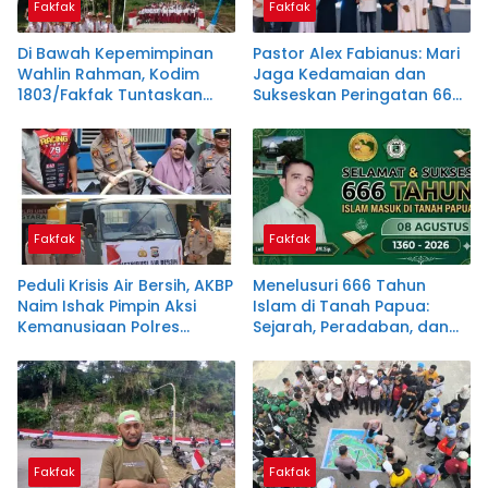
Fakfak
Fakfak
Di Bawah Kepemimpinan
Pastor Alex Fabianus: Mari
Wahlin Rahman, Kodim
Jaga Kedamaian dan
1803/Fakfak Tuntaskan
Sukseskan Peringatan 666
Dua Jembatan
Tahun Islam Masuk Papua
Fakfak
Fakfak
Peduli Krisis Air Bersih, AKBP
Menelusuri 666 Tahun
Naim Ishak Pimpin Aksi
Islam di Tanah Papua:
Kemanusiaan Polres
Sejarah, Peradaban, dan
Fakfak
Filosofi Satu Tungku Tiga
Batu
Fakfak
Fakfak