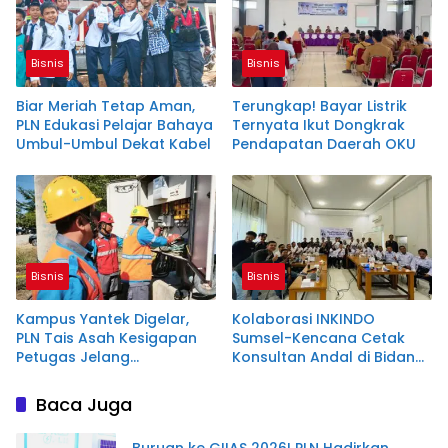
Bisnis
Bisnis
Biar Meriah Tetap Aman,
Terungkap! Bayar Listrik
PLN Edukasi Pelajar Bahaya
Ternyata Ikut Dongkrak
Umbul-Umbul Dekat Kabel
Pendapatan Daerah OKU
Bisnis
Bisnis
Kampus Yantek Digelar,
Kolaborasi INKINDO
PLN Tais Asah Kesigapan
Sumsel-Kencana Cetak
Petugas Jelang
Konsultan Andal di Bidang
Kemerdekaan
Baja Ringan
Baca Juga
Buruan ke GIIAS 2026! PLN Hadirkan