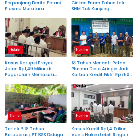
Perpanjang Derita Petani
Cicilan Enam Tahun Lalu,
Plasma Muratara
SHM Tak Kunjung
Diserahkan
Hukrim
Hukrim
Kasus Korupsi Proyek
18 Tahun Menanti: Petani
Jalan Rp1,49 Miliar di
Plasma Desa Aringin Jadi
Pagaralam Memasuki
Korban Kredit Fiktif Rp760
Babak Akhir, Enam
M PT BSS
Terdakwa Dituntut 2,5
Tahun Penjara
Bisnis
Hukrim
Terlalu!! 18 Tahun
Kasus Kredit Rp1,4 Triliun,
Beroperasi, PT BSS Diduga
Vonis Hakim Lebih Ringan