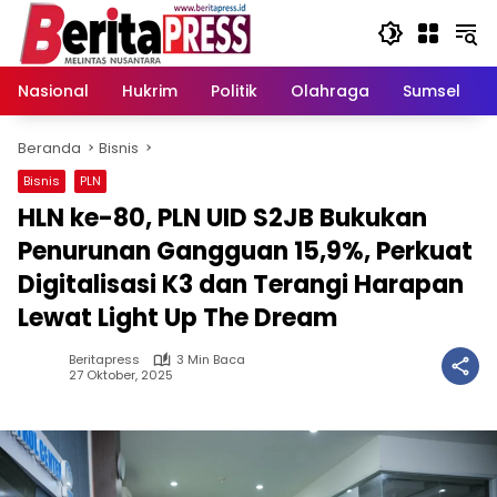
Langsung
ke
konten
Nasional
Hukrim
Politik
Olahraga
Sumsel
Beranda
Bisnis
Bisnis
PLN
HLN ke-80, PLN UID S2JB Bukukan
Penurunan Gangguan 15,9%, Perkuat
Digitalisasi K3 dan Terangi Harapan
Lewat Light Up The Dream
Beritapress
3 Min Baca
27 Oktober, 2025