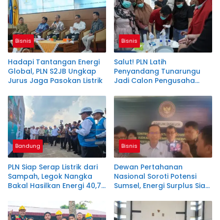
Bisnis
Bisnis
Hadapi Tantangan Energi
Salut! PLN Latih
Global, PLN S2JB Ungkap
Penyandang Tunarungu
Jurus Jaga Pasokan Listrik
Jadi Calon Pengusaha
Sabun Handmade
Bandung
Bisnis
PLN Siap Serap Listrik dari
Dewan Pertahanan
Sampah, Legok Nangka
Nasional Soroti Potensi
Bakal Hasilkan Energi 40,79
Sumsel, Energi Surplus Siap
MW!
Topang Indonesia