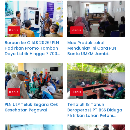
Bisnis
Bisnis
Buruan ke GIIAS 2026! PLN
Mau Produk Lokal
Hadirkan Promo Tambah
Mendunia? Ini Cara PLN
Daya Listrik Hingga 7.700
Bantu UMKM Jambi
VA
Tembus Ekspor
Bisnis
Bisnis
PLN ULP Teluk Segara Cek
Terlalu!! 18 Tahun
Kesehatan Pegawai
Beroperasi, PT BSS Diduga
Fiktifkan Lahan Petani
Plasma Desa Aringin