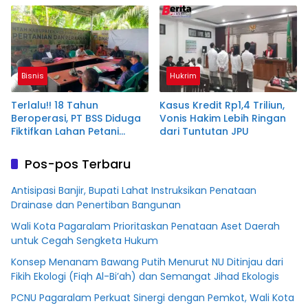
Terdakwa Dituntut 2,5
Tahun Penjara
Bisnis
Hukrim
Terlalu!! 18 Tahun
Kasus Kredit Rp1,4 Triliun,
Beroperasi, PT BSS Diduga
Vonis Hakim Lebih Ringan
Fiktifkan Lahan Petani
dari Tuntutan JPU
Plasma Desa Aringin
Pos-pos Terbaru
Antisipasi Banjir, Bupati Lahat Instruksikan Penataan
Drainase dan Penertiban Bangunan
Wali Kota Pagaralam Prioritaskan Penataan Aset Daerah
untuk Cegah Sengketa Hukum
Konsep Menanam Bawang Putih Menurut NU Ditinjau dari
Fikih Ekologi (Fiqh Al-Bi’ah) dan Semangat Jihad Ekologis
PCNU Pagaralam Perkuat Sinergi dengan Pemkot, Wali Kota