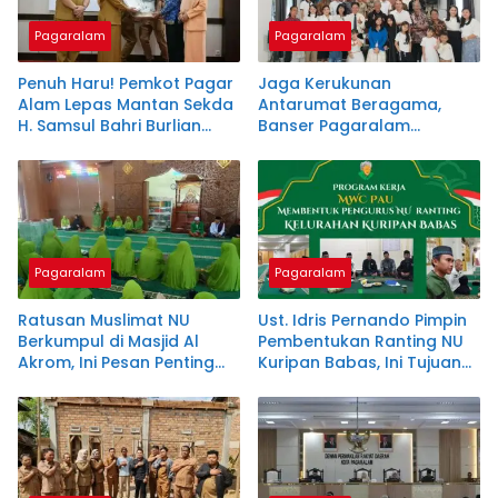
Pagaralam
Pagaralam
Penuh Haru! Pemkot Pagar
Jaga Kerukunan
Alam Lepas Mantan Sekda
Antarumat Beragama,
H. Samsul Bahri Burlian
Banser Pagaralam
Memasuki Masa Purna
Sambangi Jemaat GPdI
Tugas
SKC
Pagaralam
Pagaralam
Ratusan Muslimat NU
Ust. Idris Pernando Pimpin
Berkumpul di Masjid Al
Pembentukan Ranting NU
Akrom, Ini Pesan Penting
Kuripan Babas, Ini Tujuan
Ust. Abdul Hasib
Besarnya