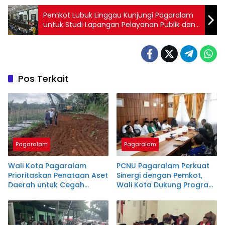
Pemkot Lubuk Linggau Kunjungi Pagaralam
untuk Studi Lapangan Pelayanan Publik dan
Kepariwisataan
Pos Terkait
Pagaralam
Pagaralam
Wali Kota Pagaralam
PCNU Pagaralam Perkuat
Prioritaskan Penataan Aset
Sinergi dengan Pemkot,
Daerah untuk Cegah
Wali Kota Dukung Program
Sengketa Hukum
Keagamaan dan
Pendidikan