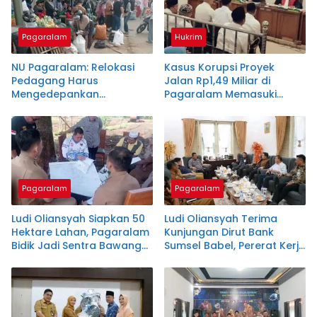
Pagaralam
Hukrim
NU Pagaralam: Relokasi
Kasus Korupsi Proyek
Pedagang Harus
Jalan Rp1,49 Miliar di
Mengedepankan
Pagaralam Memasuki
Musyawarah dan
Babak Akhir, Enam
Kemaslahatan
Terdakwa Dituntut 2,5
Tahun Penjara
Pagaralam
Pagaralam
Ludi Oliansyah Siapkan 50
Ludi Oliansyah Terima
Hektare Lahan, Pagaralam
Kunjungan Dirut Bank
Bidik Jadi Sentra Bawang
Sumsel Babel, Pererat Kerja
Putih Sumsel
Sama