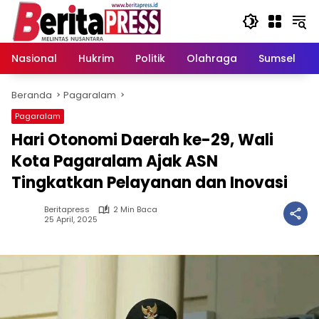
Langsung
ke
konten
Nasional
Hukrim
Politik
Olahraga
Sumsel
Beranda
Pagaralam
Pagaralam
Hari Otonomi Daerah ke-29, Wali
Kota Pagaralam Ajak ASN
Tingkatkan Pelayanan dan Inovasi
Beritapress
2 Min Baca
25 April, 2025