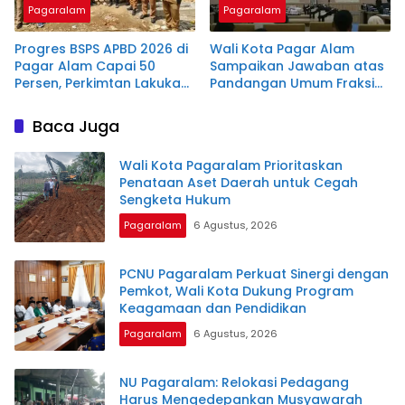
Pagaralam
Pagaralam
Progres BSPS APBD 2026 di
Wali Kota Pagar Alam
Pagar Alam Capai 50
Sampaikan Jawaban atas
Persen, Perkimtan Lakukan
Pandangan Umum Fraksi
Monitoring
DPRD terkait KUA-PPAS
2027
Baca Juga
Wali Kota Pagaralam Prioritaskan
Penataan Aset Daerah untuk Cegah
Sengketa Hukum
Pagaralam
6 Agustus, 2026
PCNU Pagaralam Perkuat Sinergi dengan
Pemkot, Wali Kota Dukung Program
Keagamaan dan Pendidikan
Pagaralam
6 Agustus, 2026
NU Pagaralam: Relokasi Pedagang
Harus Mengedepankan Musyawarah