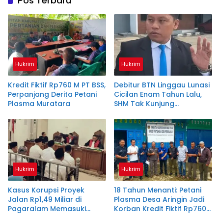
Pos Terbaru
Hukrim
Hukrim
Kredit Fiktif Rp760 M PT BSS,
Debitur BTN Linggau Lunasi
Perpanjang Derita Petani
Cicilan Enam Tahun Lalu,
Plasma Muratara
SHM Tak Kunjung
Diserahkan
Hukrim
Hukrim
Kasus Korupsi Proyek
18 Tahun Menanti: Petani
Jalan Rp1,49 Miliar di
Plasma Desa Aringin Jadi
Pagaralam Memasuki
Korban Kredit Fiktif Rp760
Babak Akhir, Enam
M PT BSS