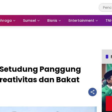
ahraga
Sumsel
Bisnis
Entertainment
TNI
g Setudung Panggung
ativitas dan Bakat