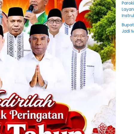
Parok
Layan
Instr
Bupat
Jadi 