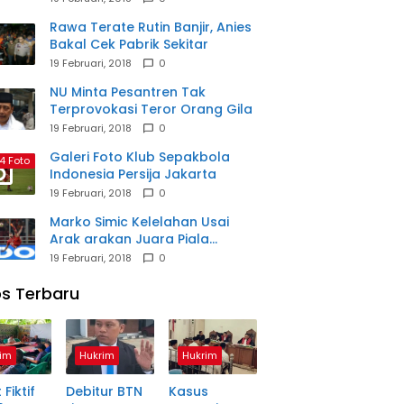
Rawa Terate Rutin Banjir, Anies
Bakal Cek Pabrik Sekitar
19 Februari, 2018
0
NU Minta Pesantren Tak
Terprovokasi Teror Orang Gila
19 Februari, 2018
0
Galeri Foto Klub Sepakbola
4 Foto
Indonesia Persija Jakarta
19 Februari, 2018
0
Marko Simic Kelelahan Usai
Arak arakan Juara Piala
Presiden
19 Februari, 2018
0
s Terbaru
im
Hukrim
Hukrim
 Fiktif
Debitur BTN
Kasus