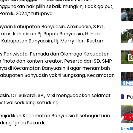
unakan hak pilih sebaik mungkin, tidak golput,
Pemilu 2024,” tutupnya.
yaan Kabupaten Banyuasin, Aminuddin, S.Pd.,
atas kehadiran Pj. Bupati Banyuasin, H. Hani
 Kabupaten Banyuasin, Hj. Merry Hani Rustam.
nas Pariwisata, Pemuda dan Olahraga Kabupaten
hoto dan konten kreator. Peserta dari SD, SMP
nya di Kecamatan Banyuasin II agar menambah
Kabupaten Banyuasin yakni Sungsang, Kecamatan
in, Dr. Sukardi, SP., M.Si mengucapkan selamat
Po
stival sedulang setudung.
jadikan Kecamatan Banyuasin II sebagai tuan
Hukr
ung,” jelas Sukardi.
Kredit