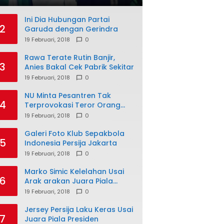
Ini Dia Hubungan Partai
2
Garuda dengan Gerindra
19 Februari, 2018
0
Rawa Terate Rutin Banjir,
3
Anies Bakal Cek Pabrik Sekitar
19 Februari, 2018
0
NU Minta Pesantren Tak
4
Terprovokasi Teror Orang
Gila
19 Februari, 2018
0
Galeri Foto Klub Sepakbola
5
Indonesia Persija Jakarta
19 Februari, 2018
0
Marko Simic Kelelahan Usai
6
Arak arakan Juara Piala
Presiden
19 Februari, 2018
0
Jersey Persija Laku Keras Usai
7
Juara Piala Presiden