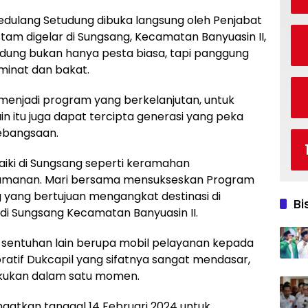
Sedulang Setudung dibuka langsung oleh Penjabat
stam digelar di Sungsang, Kecamatan Banyuasin II,
tudung bukan hanya pesta biasa, tapi panggung
minat dan bakat.
menjadi program yang berkelanjutan, untuk
n itu juga dapat tercipta generasi yang peka
kebangsaan.
aiki di Sungsang seperti keramahan
eamanan. Mari bersama mensukseskan Program
 yang bertujuan mengangkat destinasi di
Bi
di Sungsang Kecamatan Banyuasin II.
n sentuhan lain berupa mobil pelayanan kepada
atif Dukcapil yang sifatnya sangat mendasar,
akukan dalam satu momen.
ingatkan tanggal 14 Februari 2024 untuk