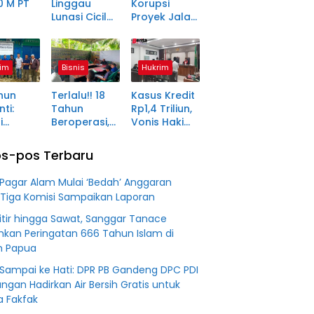
0 M PT
Linggau
Korupsi
Lunasi Cicilan
Proyek Jalan
anjang
Enam Tahun
Rp1,49 Miliar
a Petani
Lalu, SHM Tak
di
ma
Kunjung
Pagaralam
im
Bisnis
Hukrim
tara
Diserahkan
Memasuki
Babak Akhir,
hun
Terlalu!! 18
Kasus Kredit
Enam
ti:
Tahun
Rp1,4 Triliun,
Terdakwa
i
Beroperasi,
Vonis Hakim
Dituntut 2,5
ma Desa
PT BSS
Lebih Ringan
Tahun
in Jadi
Diduga
dari
Penjara
s-pos Terbaru
an
Fiktifkan
Tuntutan JPU
 Fiktif
Lahan Petani
Pagar Alam Mulai ‘Bedah’ Anggaran
0 M PT
Plasma Desa
 Tiga Komisi Sampaikan Laporan
Aringin
Titir hingga Sawat, Sanggar Tanace
hkan Peringatan 666 Tahun Islam di
h Papua
 Sampai ke Hati: DPR PB Gandeng DPC PDI
angan Hadirkan Air Bersih Gratis untuk
 Fakfak