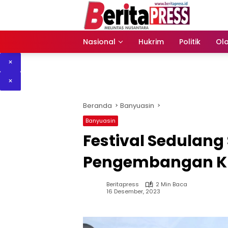
Langsung
ke
konten
Nasional
Hukrim
Politik
Ol
×
×
Beranda
Banyuasin
Banyuasin
Festival Sedulan
Pengembangan Kre
Beritapress
2 Min Baca
16 Desember, 2023