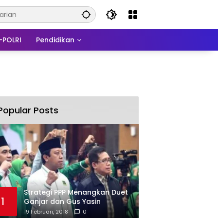
-POLRI
Pendidikan
Popular Posts
Strategi PPP Menangkan Duet
1
Ganjar dan Gus Yasin
19 Februari, 2018
0