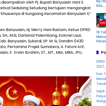
Rp76
isampaikan oleh Pj. Bupati Banyuasin Hani S.
BSS,
tival Sedulang Setudung bertujuan mengangkat
Perp
erkhususnya di Sungsang Kecamatan Banyuasin II,”
Derit
Plas
Hukr
Mura
ten Banyuasin, Hj. Merry Hani Rustam, Ketua DPRD
18 Ta
 SH., M.Si, Danlanal Palembang, Kolonel Laut,
Menan
b. Banyuasin, Sukardi, SP. M. Si, Dandim 0430
Petan
Plas
iato, Pertamina Projek Sumatera, A. Fatoni Arif,
Aring
Po
n, Ir Erwin Ibrahim, ST., MT., MM., MBA., IPU,
Korb
Kredit
DPRD 
Rp76
2027,
BSS
Dari 
Meria
Tana
Sejuk
Perju
Warga