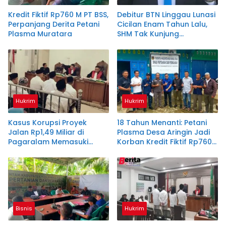
Kredit Fiktif Rp760 M PT BSS,
Debitur BTN Linggau Lunasi
Perpanjang Derita Petani
Cicilan Enam Tahun Lalu,
Plasma Muratara
SHM Tak Kunjung
Diserahkan
Hukrim
Hukrim
Kasus Korupsi Proyek
18 Tahun Menanti: Petani
Jalan Rp1,49 Miliar di
Plasma Desa Aringin Jadi
Pagaralam Memasuki
Korban Kredit Fiktif Rp760
Babak Akhir, Enam
M PT BSS
Terdakwa Dituntut 2,5
Tahun Penjara
Bisnis
Hukrim