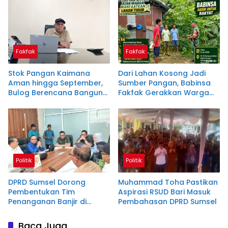
Daerah
Ulu I
Fakfak
Fakfak
Stok Pangan Kaimana
Dari Lahan Kosong Jadi
Aman hingga September,
Sumber Pangan, Babinsa
Bulog Berencana Bangun
Fakfak Gerakkan Warga
Gudang Baru
Kampung Sekban
Politik
Politik
DPRD Sumsel Dorong
Muhammad Toha Pastikan
Pembentukan Tim
Aspirasi RSUD Bari Masuk
Penanganan Banjir di
Pembahasan DPRD Sumsel
Sekitar Kampus UIN Raden
Fatah
Baca Juga