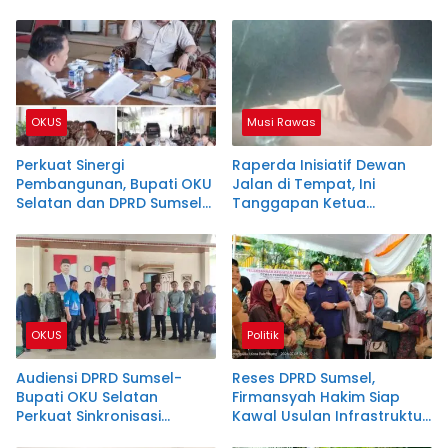
DPC PKB OKU Selatan
Pelayanan hingga
Posyandu
OKUS
Musi Rawas
Perkuat Sinergi
Raperda Inisiatif Dewan
Pembangunan, Bupati OKU
Jalan di Tempat, Ini
Selatan dan DPRD Sumsel
Tanggapan Ketua
Dapil V Satukan Langkah
Bapemperda DPRD Mura
Wujudkan Program
Prioritas
OKUS
Politik
Audiensi DPRD Sumsel-
Reses DPRD Sumsel,
Bupati OKU Selatan
Firmansyah Hakim Siap
Perkuat Sinkronisasi
Kawal Usulan Infrastruktur
Program Pembangunan
dan Sekolah di Seberang