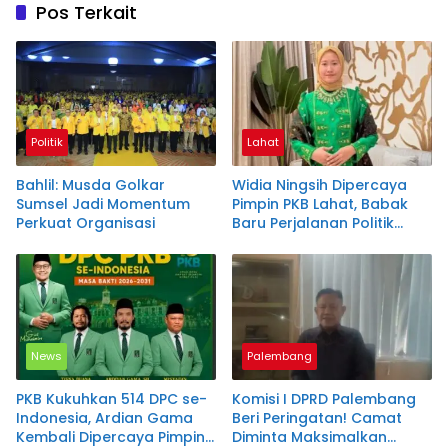
Pos Terkait
Politik
Lahat
Bahlil: Musda Golkar
Widia Ningsih Dipercaya
Sumsel Jadi Momentum
Pimpin PKB Lahat, Babak
Perkuat Organisasi
Baru Perjalanan Politik
Wakil Bupati
News
Palembang
PKB Kukuhkan 514 DPC se-
Komisi I DPRD Palembang
Indonesia, Ardian Gama
Beri Peringatan! Camat
Kembali Dipercaya Pimpin
Diminta Maksimalkan