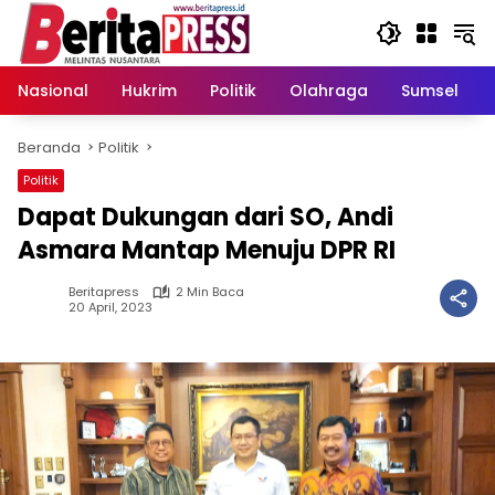
Langsung
ke
konten
Nasional
Hukrim
Politik
Olahraga
Sumsel
Beranda
Politik
Politik
Dapat Dukungan dari SO, Andi
Asmara Mantap Menuju DPR RI
Beritapress
2 Min Baca
20 April, 2023