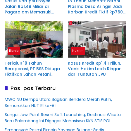
Kasus Korupsi Proyek
18 Tahun Menanti: Petani
Jalan Rp1,49 Miliar di
Plasma Desa Aringin Jadi
Pagaralam Memasuki
Korban Kredit Fiktif Rp760
Babak Akhir, Enam
M PT BSS
Terdakwa Dituntut 2,5
Tahun Penjara
Bisnis
Hukrim
Terlalu!! 18 Tahun
Kasus Kredit Rp1,4 Triliun,
Beroperasi, PT BSS Diduga
Vonis Hakim Lebih Ringan
Fiktifkan Lahan Petani
dari Tuntutan JPU
Plasma Desa Aringin
Pos-pos Terbaru
MWC NU Dempo Utara Bagikan Bendera Merah Putih,
Semarakkan HUT RI ke-81
Sungai Jawi Point Resmi Soft Launching, Destinasi Wisata
Baru Palembang Ini Digagas Mahasiswa KKN STISIPOL
Firmansyah Resmi Pimpin Yayasan Bujang-Gadis