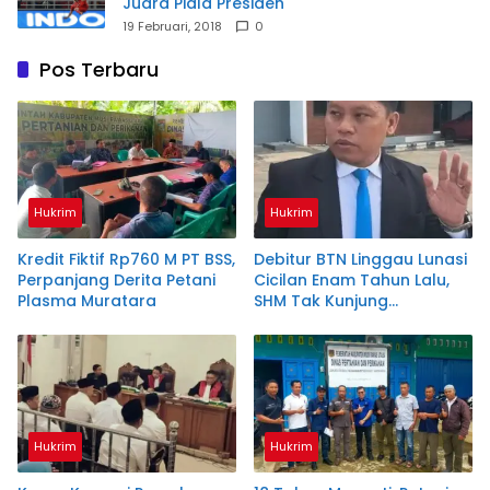
Juara Piala Presiden
19 Februari, 2018
0
Pos Terbaru
Hukrim
Hukrim
Kredit Fiktif Rp760 M PT BSS,
Debitur BTN Linggau Lunasi
Perpanjang Derita Petani
Cicilan Enam Tahun Lalu,
Plasma Muratara
SHM Tak Kunjung
Diserahkan
Hukrim
Hukrim