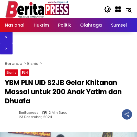
Langsung
ke
konten
Nasional
Hukrim
Politik
Olahraga
Sumsel
×
×
Beranda
Bisnis
Bisnis
PLN
YBM PLN UID S2JB Gelar Khitanan
Massal untuk 200 Anak Yatim dan
Dhuafa
Beritapress
2 Min Baca
23 Desember, 2024