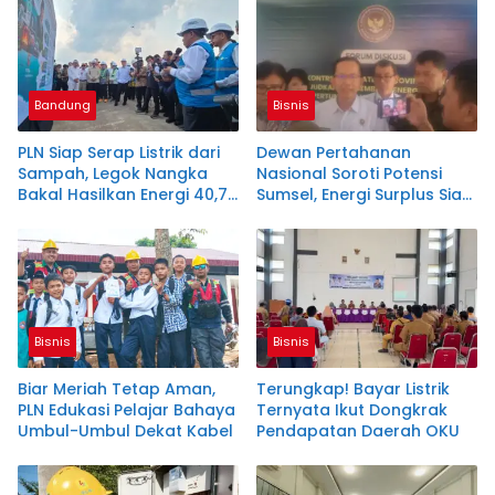
Bandung
Bisnis
PLN Siap Serap Listrik dari
Dewan Pertahanan
Sampah, Legok Nangka
Nasional Soroti Potensi
Bakal Hasilkan Energi 40,79
Sumsel, Energi Surplus Siap
MW!
Topang Indonesia
Bisnis
Bisnis
Biar Meriah Tetap Aman,
Terungkap! Bayar Listrik
PLN Edukasi Pelajar Bahaya
Ternyata Ikut Dongkrak
Umbul-Umbul Dekat Kabel
Pendapatan Daerah OKU