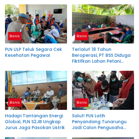
VA
Tembus Ekspor
Bisnis
Bisnis
PLN ULP Teluk Segara Cek
Terlalu!! 18 Tahun
Kesehatan Pegawai
Beroperasi, PT BSS Diduga
Fiktifkan Lahan Petani
Plasma Desa Aringin
Bisnis
Bisnis
Hadapi Tantangan Energi
Salut! PLN Latih
Global, PLN S2JB Ungkap
Penyandang Tunarungu
Jurus Jaga Pasokan Listrik
Jadi Calon Pengusaha
Sabun Handmade