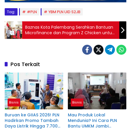
Tag:
#PLN
YBM PLN UID S2JB
Baznas Kota Palembang Serahkan Bantuan
Microfinance dan Program Z Chicken untuk
Pemberdayaan Ekonomi Mustahik
Pos Terkait
Bisnis
Bisnis
Buruan ke GIIAS 2026! PLN
Mau Produk Lokal
Hadirkan Promo Tambah
Mendunia? Ini Cara PLN
Daya Listrik Hingga 7.700
Bantu UMKM Jambi