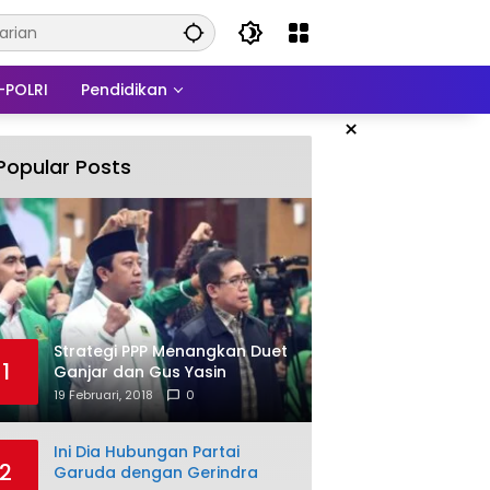
-POLRI
Pendidikan
×
Popular Posts
Strategi PPP Menangkan Duet
1
Ganjar dan Gus Yasin
19 Februari, 2018
0
Ini Dia Hubungan Partai
2
Garuda dengan Gerindra