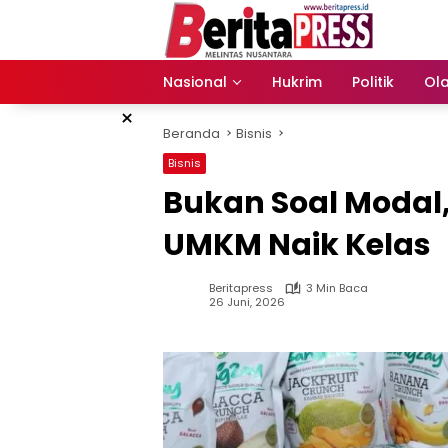
Langsung
ke
konten
Nasional
Hukrim
Politik
Ol
×
Beranda
Bisnis
Bisnis
Bukan Soal Modal, 
UMKM Naik Kelas
Beritapress
3 Min Baca
26 Juni, 2026