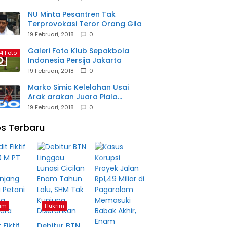
NU Minta Pesantren Tak
Terprovokasi Teror Orang Gila
19 Februari, 2018
0
Galeri Foto Klub Sepakbola
4 Foto
Indonesia Persija Jakarta
19 Februari, 2018
0
Marko Simic Kelelahan Usai
Arak arakan Juara Piala
Presiden
19 Februari, 2018
0
s Terbaru
im
Hukrim
 Fiktif
Debitur BTN