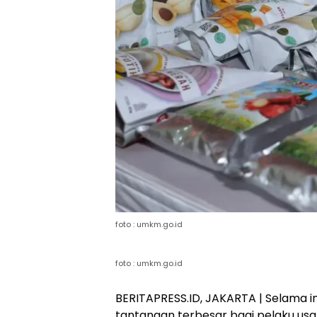
foto : umkm.go.id
foto : umkm.go.id
BERITAPRESS.ID, JAKARTA | Selama 
tantangan terbesar bagi pelaku us