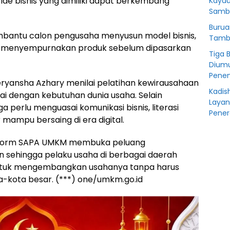
e bisnis yang dimiliki dapat berkembang
Kayau
Sambu
Burua
mbantu calon pengusaha menyusun model bisnis,
Tamba
 menyempurnakan produk sebelum dipasarkan
Tiga 
Diumu
Penen
Deryansha Azhary menilai pelatihan kewirausahaan
Kadis
esuai dengan kebutuhan dunia usaha. Selain
Layan
perlu menguasai komunikasi bisnis, literasi
Pener
r mampu bersaing di era digital.
atform SAPA UMKM membuka peluang
sehingga pelaku usaha di berbagai daerah
ntuk mengembangkan usahanya tanpa harus
-kota besar. (***) one/umkm.go.id