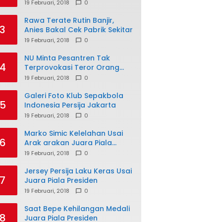
19 Februari, 2018
0
Rawa Terate Rutin Banjir,
3
Anies Bakal Cek Pabrik Sekitar
19 Februari, 2018
0
NU Minta Pesantren Tak
4
Terprovokasi Teror Orang
Gila
19 Februari, 2018
0
Galeri Foto Klub Sepakbola
5
Indonesia Persija Jakarta
19 Februari, 2018
0
Marko Simic Kelelahan Usai
6
Arak arakan Juara Piala
Presiden
19 Februari, 2018
0
Jersey Persija Laku Keras Usai
7
Juara Piala Presiden
19 Februari, 2018
0
Saat Bepe Kehilangan Medali
8
Juara Piala Presiden