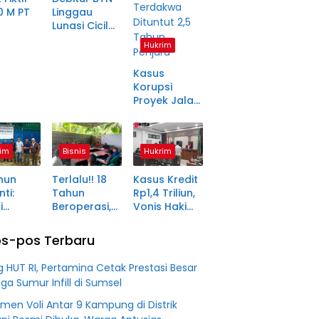
0 M PT
Linggau
Lunasi Cicilan
anjang
Enam Tahun
Hukrim
a Petani
Lalu, SHM Tak
ma
Kunjung
Kasus
tara
Diserahkan
Korupsi
Proyek Jalan
Rp1,49 Miliar
di
Pagaralam
im
Bisnis
Hukrim
Memasuki
Babak Akhir,
hun
Terlalu!! 18
Kasus Kredit
Enam
ti:
Tahun
Rp1,4 Triliun,
Terdakwa
i
Beroperasi,
Vonis Hakim
Dituntut 2,5
ma Desa
PT BSS
Lebih Ringan
Tahun
in Jadi
Diduga
dari
Penjara
s-pos Terbaru
an
Fiktifkan
Tuntutan JPU
 Fiktif
Lahan Petani
g HUT RI, Pertamina Cetak Prestasi Besar
0 M PT
Plasma Desa
iga Sumur Infill di Sumsel
Aringin
men Voli Antar 9 Kampung di Distrik