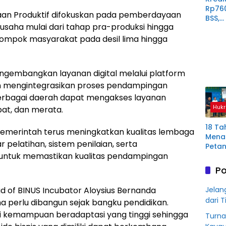
Rp76
aan Produktif difokuskan pada pemberdayaan
BSS,
saha mulai dari tahap pra-produksi hingga
Perp
Derit
ompok masyarakat pada desil lima hingga
Plas
Mura
gembangkan layanan digital melalui platform
n mengintegrasikan proses pendampingan
 berbagai daerah dapat mengakses layanan
Hukr
at, dan merata.
18 Ta
pemerintah terus meningkatkan kualitas lembaga
Menan
 pelatihan, sistem penilaian, serta
Petan
untuk memastikan kualitas pendampingan
Plas
Aring
Po
Korb
Kredit
of BINUS Incubator Aloysius Bernanda
Jelan
Rp76
dari T
 perlu dibangun sejak bangku pendidikan.
BSS
i kemampuan beradaptasi yang tinggi sehingga
Turna