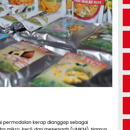
ini permodalan kerap dianggap sebagai
aha mikro, kecil, dan menengah (UMKM). Namun,