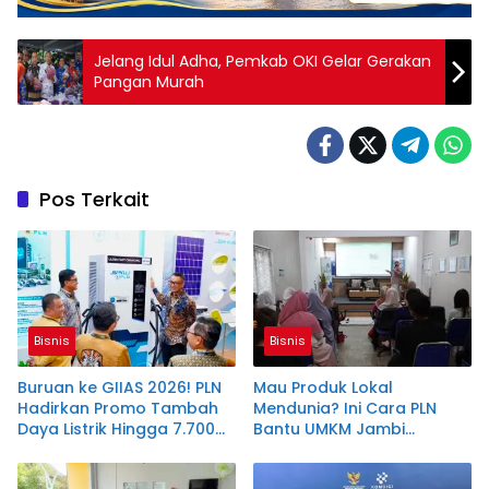
Jelang Idul Adha, Pemkab OKI Gelar Gerakan
Pangan Murah
Pos Terkait
Bisnis
Bisnis
Buruan ke GIIAS 2026! PLN
Mau Produk Lokal
Hadirkan Promo Tambah
Mendunia? Ini Cara PLN
Daya Listrik Hingga 7.700
Bantu UMKM Jambi
VA
Tembus Ekspor