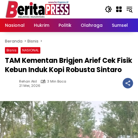
Langsung
ke
konten
Nasional
Hukrim
Politik
Olahraga
Sumsel
Beranda
Bisnis
Bisnis
NASIONAL
TAM Kementan Brigjen Arief Cek Fisik
Kebun Induk Kopi Robusta Sintaro
Rehan Akil
3 Min Baca
21 Mei, 2026