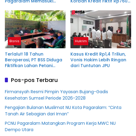
Pagaralam Memasuki
Korban Kredit Fiktif Rp760
Babak Akhir, Enam
M PT BSS
Terdakwa Dituntut 2,5
Tahun Penjara
Bisnis
Hukrim
Terlalu!! 18 Tahun
Kasus Kredit Rp1,4 Triliun,
Beroperasi, PT BSS Diduga
Vonis Hakim Lebih Ringan
Fiktifkan Lahan Petani
dari Tuntutan JPU
Plasma Desa Aringin
Pos-pos Terbaru
Firmansyah Resmi Pimpin Yayasan Bujang-Gadis
Kesehatan Sumsel Periode 2026-2028
Pengajian Bulanan Muslimat NU Kota Pagaralam: “Cinta
Tanah Air Sebagian dari Iman”
PCNU Pagaralam Matangkan Program Kerja MWC NU
Dempo Utara