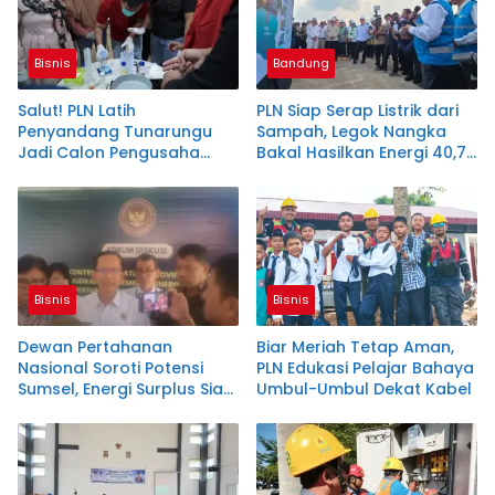
Bisnis
Bandung
Salut! PLN Latih
PLN Siap Serap Listrik dari
Penyandang Tunarungu
Sampah, Legok Nangka
Jadi Calon Pengusaha
Bakal Hasilkan Energi 40,79
Sabun Handmade
MW!
Bisnis
Bisnis
Dewan Pertahanan
Biar Meriah Tetap Aman,
Nasional Soroti Potensi
PLN Edukasi Pelajar Bahaya
Sumsel, Energi Surplus Siap
Umbul-Umbul Dekat Kabel
Topang Indonesia