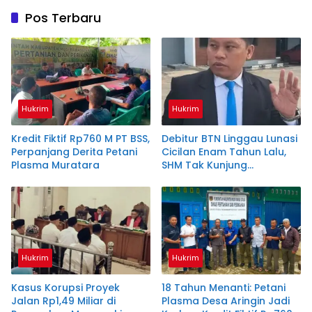
Pos Terbaru
Hukrim
Hukrim
Kredit Fiktif Rp760 M PT BSS,
Debitur BTN Linggau Lunasi
Perpanjang Derita Petani
Cicilan Enam Tahun Lalu,
Plasma Muratara
SHM Tak Kunjung
Diserahkan
Hukrim
Hukrim
Kasus Korupsi Proyek
18 Tahun Menanti: Petani
Jalan Rp1,49 Miliar di
Plasma Desa Aringin Jadi