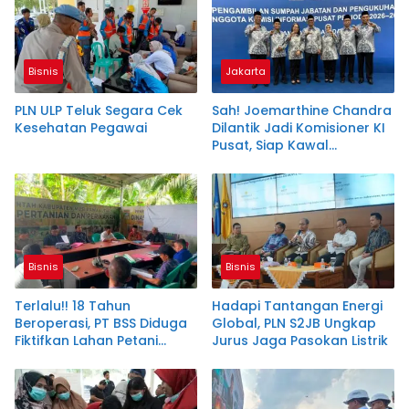
Bisnis
Jakarta
PLN ULP Teluk Segara Cek
Sah! Joemarthine Chandra
Kesehatan Pegawai
Dilantik Jadi Komisioner KI
Pusat, Siap Kawal
Keterbukaan Informasi
Bisnis
Bisnis
Terlalu!! 18 Tahun
Hadapi Tantangan Energi
Beroperasi, PT BSS Diduga
Global, PLN S2JB Ungkap
Fiktifkan Lahan Petani
Jurus Jaga Pasokan Listrik
Plasma Desa Aringin