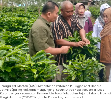
Tenaga Ahli Menteri (TAM) Kementerian Pertanian RI, Brigjen Arief Hendro
Jatmiko (paling kiri), saat mengunjungi Kebun Entres Kopi Robusta di Desa
Karang Anyar Kecamatan Bermani Ulu Raya Kabupaten Rejang Lebong Provinsi
Bengkulu, Rabu (20/5/2026). Foto: Rehan Akil, Beritapress.id.