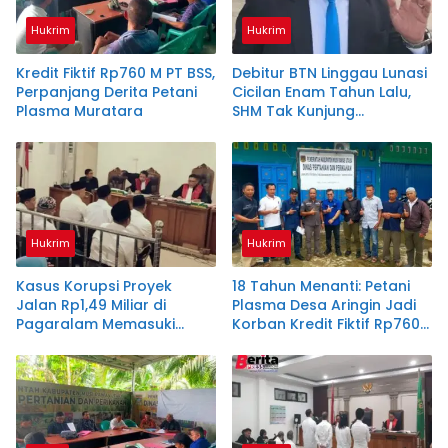
Hukrim
Hukrim
Kredit Fiktif Rp760 M PT BSS,
Debitur BTN Linggau Lunasi
Perpanjang Derita Petani
Cicilan Enam Tahun Lalu,
Plasma Muratara
SHM Tak Kunjung
Diserahkan
Hukrim
Hukrim
Kasus Korupsi Proyek
18 Tahun Menanti: Petani
Jalan Rp1,49 Miliar di
Plasma Desa Aringin Jadi
Pagaralam Memasuki
Korban Kredit Fiktif Rp760
Babak Akhir, Enam
M PT BSS
Terdakwa Dituntut 2,5
Tahun Penjara