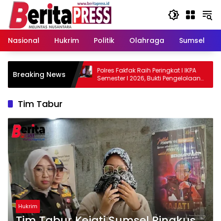
Langsung
ke
konten
Nasional
Hukrim
Politik
Olahraga
Sumsel
res Fakfak
Polres Fakfak Raih Peringkat I IKPA
Breaking News
nan dan
Semester I 2026, Bukti Pengelolaan
Anggaran yang Akuntabel
Tim Tabur
Hukrim
Tim Tabur Kejati Sumsel Ringkus