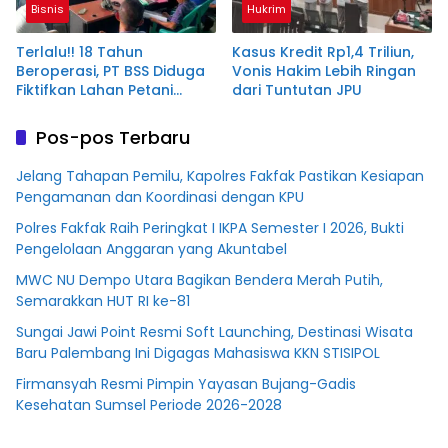
Bisnis
Hukrim
Terlalu!! 18 Tahun
Kasus Kredit Rp1,4 Triliun,
Beroperasi, PT BSS Diduga
Vonis Hakim Lebih Ringan
Fiktifkan Lahan Petani
dari Tuntutan JPU
Plasma Desa Aringin
Pos-pos Terbaru
Jelang Tahapan Pemilu, Kapolres Fakfak Pastikan Kesiapan
Pengamanan dan Koordinasi dengan KPU
Polres Fakfak Raih Peringkat I IKPA Semester I 2026, Bukti
Pengelolaan Anggaran yang Akuntabel
MWC NU Dempo Utara Bagikan Bendera Merah Putih,
Semarakkan HUT RI ke-81
Sungai Jawi Point Resmi Soft Launching, Destinasi Wisata
Baru Palembang Ini Digagas Mahasiswa KKN STISIPOL
Firmansyah Resmi Pimpin Yayasan Bujang-Gadis
Kesehatan Sumsel Periode 2026-2028