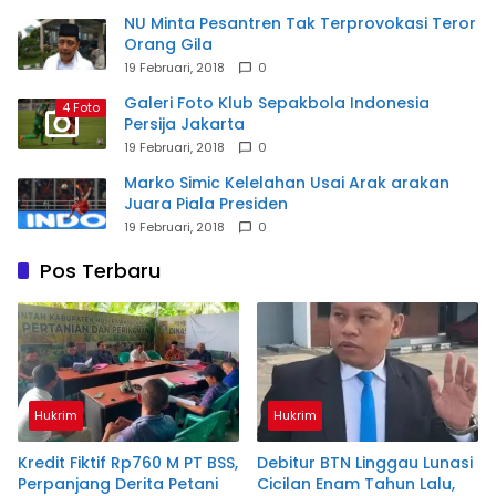
NU Minta Pesantren Tak Terprovokasi Teror
Orang Gila
19 Februari, 2018
0
Galeri Foto Klub Sepakbola Indonesia
4 Foto
Persija Jakarta
19 Februari, 2018
0
Marko Simic Kelelahan Usai Arak arakan
Juara Piala Presiden
19 Februari, 2018
0
Pos Terbaru
Hukrim
Hukrim
Kredit Fiktif Rp760 M PT BSS,
Debitur BTN Linggau Lunasi
Perpanjang Derita Petani
Cicilan Enam Tahun Lalu,