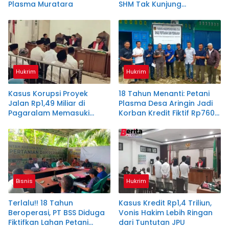
Plasma Muratara
SHM Tak Kunjung
Diserahkan
Hukrim
Hukrim
Kasus Korupsi Proyek
18 Tahun Menanti: Petani
Jalan Rp1,49 Miliar di
Plasma Desa Aringin Jadi
Pagaralam Memasuki
Korban Kredit Fiktif Rp760
Babak Akhir, Enam
M PT BSS
Terdakwa Dituntut 2,5
Tahun Penjara
Bisnis
Hukrim
Terlalu!! 18 Tahun
Kasus Kredit Rp1,4 Triliun,
Beroperasi, PT BSS Diduga
Vonis Hakim Lebih Ringan
Fiktifkan Lahan Petani
dari Tuntutan JPU