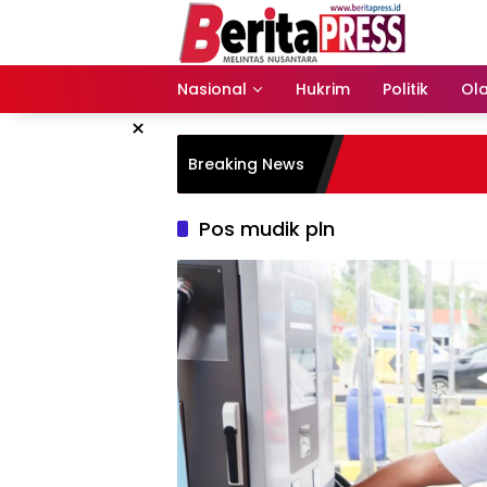
Langsung
ke
konten
Nasional
Hukrim
Politik
Ol
×
Breaking News
Pos mudik pln