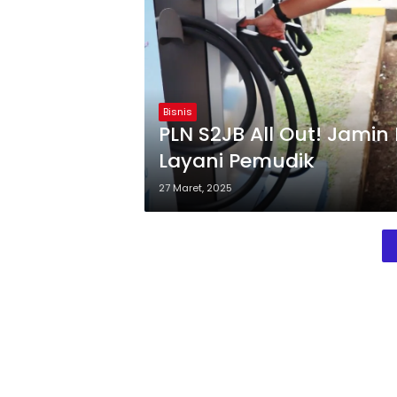
Bisnis
PLN S2JB All Out! Jamin
Layani Pemudik
27 Maret, 2025