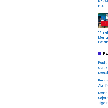
Rp76
BSS,
Perp
Derit
Plas
Hukr
Mura
18 Ta
Menan
Petan
Plas
Aring
Po
Korb
Kredit
Pasto
Rp76
dan S
BSS
Masu
Peduli
Aksi 
Menel
Sejar
Tiga 