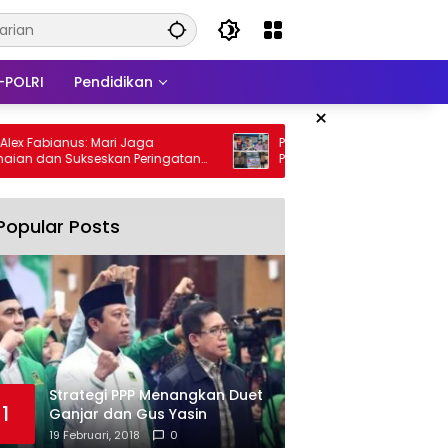
-POLRI
Pendidikan
×
anus: Mari Jaga
Peduli Krisis Air Bersih, AKBP Naim Isha
Sukseskan Peringatan
Pimpin Aksi Kemanusiaan Polres Fakfa
m Masuk Papua
Popular Posts
Strategi PPP Menangkan Duet
1
Ganjar dan Gus Yasin
19 Februari, 2018
0