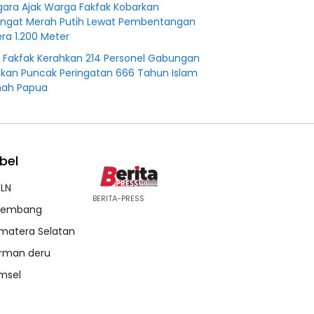
agara Ajak Warga Fakfak Kobarkan
ngat Merah Putih Lewat Pembentangan
ra 1.200 Meter
s Fakfak Kerahkan 214 Personel Gabungan
an Puncak Peringatan 666 Tahun Islam
nah Papua
bel
LN
BERITA-PRESS
lembang
matera Selatan
rman deru
msel