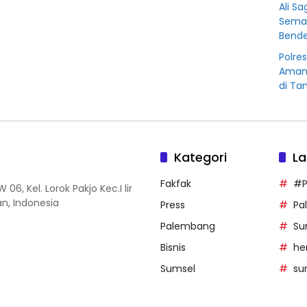
Ali S
Sema
Bende
Polre
Amank
di Ta
Kategori
La
Fakfak
#P
06, Kel. Lorok Pakjo Kec.I lir
n, Indonesia
Press
Pa
Palembang
Su
Bisnis
he
Sumsel
su