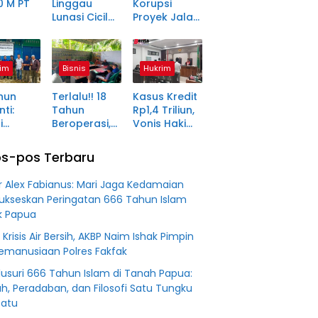
0 M PT
Linggau
Korupsi
Lunasi Cicilan
Proyek Jalan
anjang
Enam Tahun
Rp1,49 Miliar
a Petani
Lalu, SHM Tak
di
ma
Kunjung
Pagaralam
im
Bisnis
Hukrim
tara
Diserahkan
Memasuki
Babak Akhir,
hun
Terlalu!! 18
Kasus Kredit
Enam
ti:
Tahun
Rp1,4 Triliun,
Terdakwa
i
Beroperasi,
Vonis Hakim
Dituntut 2,5
ma Desa
PT BSS
Lebih Ringan
Tahun
in Jadi
Diduga
dari
Penjara
s-pos Terbaru
an
Fiktifkan
Tuntutan JPU
 Fiktif
Lahan Petani
r Alex Fabianus: Mari Jaga Kedamaian
0 M PT
Plasma Desa
ukseskan Peringatan 666 Tahun Islam
Aringin
k Papua
 Krisis Air Bersih, AKBP Naim Ishak Pimpin
Kemanusiaan Polres Fakfak
usuri 666 Tahun Islam di Tanah Papua:
ah, Peradaban, dan Filosofi Satu Tungku
Batu