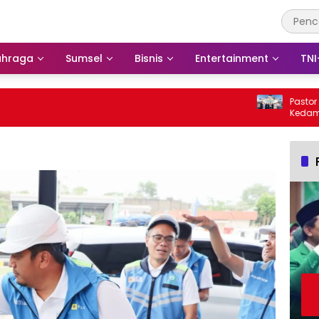
ahraga
Sumsel
Bisnis
Entertainment
TNI
Pastor Alex Fabi
Kedamaian dan 
666 Tahun Isla