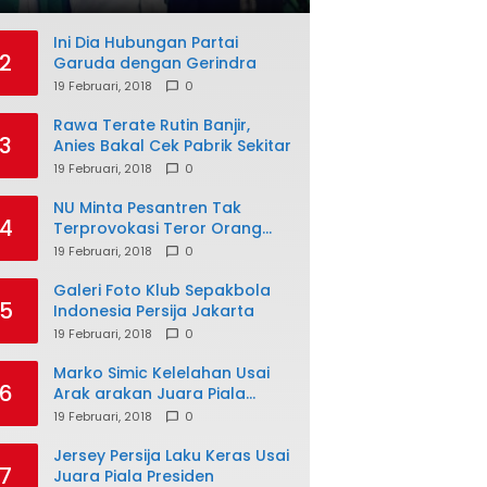
Ini Dia Hubungan Partai
2
Garuda dengan Gerindra
19 Februari, 2018
0
Rawa Terate Rutin Banjir,
3
Anies Bakal Cek Pabrik Sekitar
19 Februari, 2018
0
NU Minta Pesantren Tak
4
Terprovokasi Teror Orang
Gila
19 Februari, 2018
0
Galeri Foto Klub Sepakbola
5
Indonesia Persija Jakarta
19 Februari, 2018
0
Marko Simic Kelelahan Usai
6
Arak arakan Juara Piala
Presiden
19 Februari, 2018
0
Jersey Persija Laku Keras Usai
7
Juara Piala Presiden