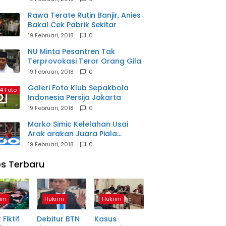
Rawa Terate Rutin Banjir, Anies
Bakal Cek Pabrik Sekitar
19 Februari, 2018
0
NU Minta Pesantren Tak
Terprovokasi Teror Orang Gila
19 Februari, 2018
0
Galeri Foto Klub Sepakbola
4 Foto
Indonesia Persija Jakarta
19 Februari, 2018
0
Marko Simic Kelelahan Usai
Arak arakan Juara Piala
Presiden
19 Februari, 2018
0
s Terbaru
im
Hukrim
Hukrim
 Fiktif
Debitur BTN
Kasus