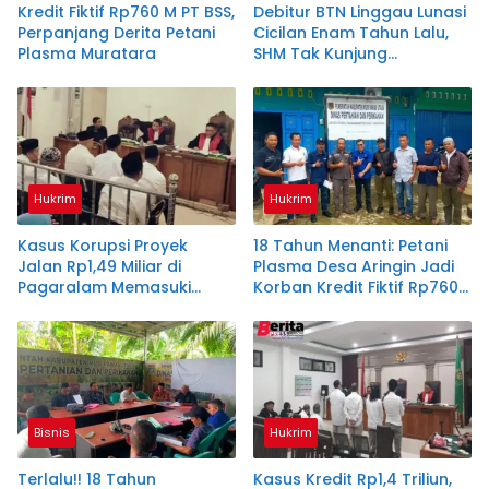
Kredit Fiktif Rp760 M PT BSS,
Debitur BTN Linggau Lunasi
Perpanjang Derita Petani
Cicilan Enam Tahun Lalu,
Plasma Muratara
SHM Tak Kunjung
Diserahkan
Hukrim
Hukrim
Kasus Korupsi Proyek
18 Tahun Menanti: Petani
Jalan Rp1,49 Miliar di
Plasma Desa Aringin Jadi
Pagaralam Memasuki
Korban Kredit Fiktif Rp760
Babak Akhir, Enam
M PT BSS
Terdakwa Dituntut 2,5
Tahun Penjara
Bisnis
Hukrim
Terlalu!! 18 Tahun
Kasus Kredit Rp1,4 Triliun,