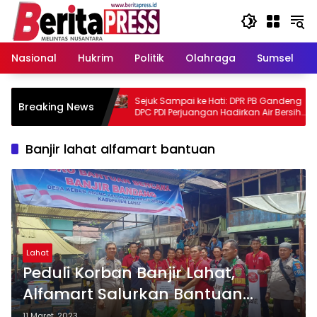
Langsung
ke
konten
Nasional
Hukrim
Politik
Olahraga
Sumsel
gar Tanace
Sejuk Sampai ke Hati: DPR PB Gandeng
Breaking News
un Islam
DPC PDI Perjuangan Hadirkan Air Bersih
Gratis untuk Warga Fakfak
Banjir lahat alfamart bantuan
Lahat
Peduli Korban Banjir Lahat,
Alfamart Salurkan Bantuan
Sembako
11 Maret, 2023