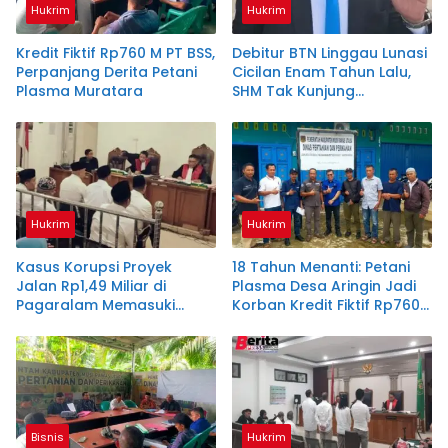
Hukrim
Hukrim
Kredit Fiktif Rp760 M PT BSS,
Debitur BTN Linggau Lunasi
Perpanjang Derita Petani
Cicilan Enam Tahun Lalu,
Plasma Muratara
SHM Tak Kunjung
Diserahkan
Hukrim
Hukrim
Kasus Korupsi Proyek
18 Tahun Menanti: Petani
Jalan Rp1,49 Miliar di
Plasma Desa Aringin Jadi
Pagaralam Memasuki
Korban Kredit Fiktif Rp760
Babak Akhir, Enam
M PT BSS
Terdakwa Dituntut 2,5
Tahun Penjara
Bisnis
Hukrim