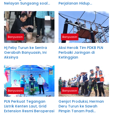
Nelayan Sungsang soal
Perjalanan Hidup
Area Konsesi dan Alat
Syarifuddin Bernai
Tangkap
Banyuasin
Banyuasin
Hj Feby Turun ke Sentra
Aksi Heroik Tim PDKB PLN
Gerabah Banyuasin, Ini
Perbaiki Jaringan di
Aksinya
Ketinggian
Banyuasin
Banyuasin
PLN Perkuat Tegangan
Genjot Produksi, Herman
Listrik Kenten Laut, Grid
Deru Turun ke Sawah
Extension Resmi Beroperasi
Pimpin Tanam Padi