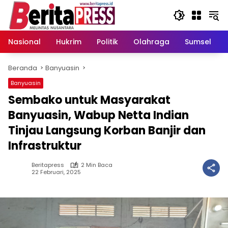
Langsung
ke
konten
Nasional
Hukrim
Politik
Olahraga
Sumsel
Beranda
Banyuasin
Banyuasin
Sembako untuk Masyarakat
Banyuasin, Wabup Netta Indian
Tinjau Langsung Korban Banjir dan
Infrastruktur
Beritapress
2 Min Baca
22 Februari, 2025