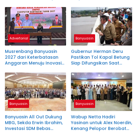
Serentak di Banyuasin
Advertorial
Banyuasin
Musrenbang Banyuasin
Gubernur Herman Deru
2027 dari Keterbatasan
Pastikan Tol Kapal Betung
Anggaran Menuju Inovasi
Siap Difungsikan Saat
Pembangunan
Mudik Lebaran 2026
Banyuasin
Banyuasin
Banyuasin All Out Dukung
Wabup Netta Hadiri
MBG, Sekda Erwin Ibrahim,
Yasinan untuk Alex Noerdin,
Investasi SDM Bebas
Kenang Pelopor Berobat
Stunting
Gratis di Sumsel