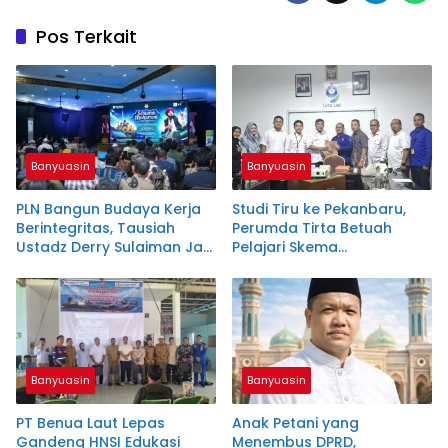
Pos Terkait
Banyuasin
Banyuasin
PLN Bangun Budaya Kerja
Studi Tiru ke Pekanbaru,
Berintegritas, Tausiah
Perumda Tirta Betuah
Ustadz Derry Sulaiman Jadi
Pelajari Skema
Sorotan
Penghapusan Piutang
Pelanggan
Banyuasin
Banyuasin
PT Benua Laut Lepas
Anak Petani yang
Gandeng HNSI Edukasi
Menembus DPRD,