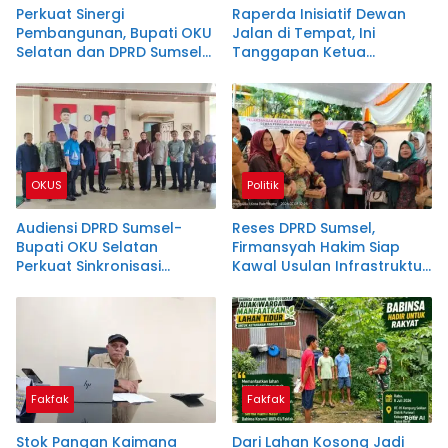
Perkuat Sinergi
Raperda Inisiatif Dewan
Pembangunan, Bupati OKU
Jalan di Tempat, Ini
Selatan dan DPRD Sumsel
Tanggapan Ketua
Dapil V Satukan Langkah
Bapemperda DPRD Mura
Wujudkan Program
Prioritas
OKUS
Politik
Audiensi DPRD Sumsel-
Reses DPRD Sumsel,
Bupati OKU Selatan
Firmansyah Hakim Siap
Perkuat Sinkronisasi
Kawal Usulan Infrastruktur
Program Pembangunan
dan Sekolah di Seberang
Daerah
Ulu I
Fakfak
Fakfak
Stok Pangan Kaimana
Dari Lahan Kosong Jadi