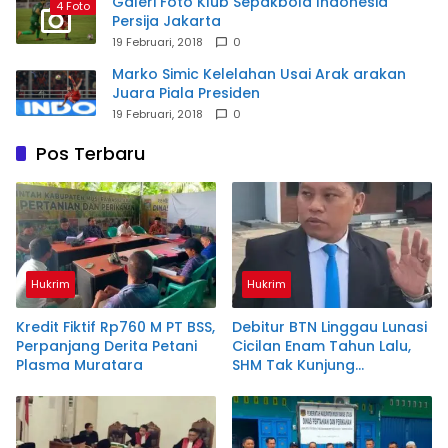
Galeri Foto Klub Sepakbola Indonesia
4 Foto
Persija Jakarta
19 Februari, 2018
0
Marko Simic Kelelahan Usai Arak arakan
Juara Piala Presiden
19 Februari, 2018
0
Pos Terbaru
Hukrim
Hukrim
Kredit Fiktif Rp760 M PT BSS,
Debitur BTN Linggau Lunasi
Perpanjang Derita Petani
Cicilan Enam Tahun Lalu,
Plasma Muratara
SHM Tak Kunjung
Diserahkan