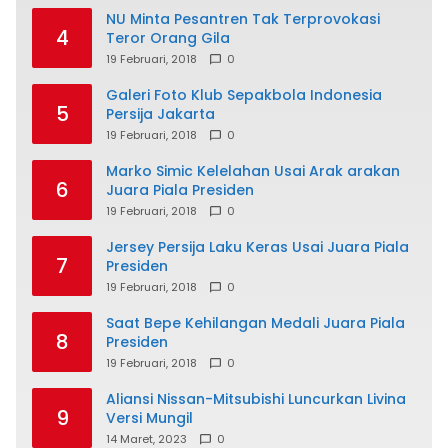
NU Minta Pesantren Tak Terprovokasi
4
Teror Orang Gila
19 Februari, 2018
0
Galeri Foto Klub Sepakbola Indonesia
5
Persija Jakarta
19 Februari, 2018
0
Marko Simic Kelelahan Usai Arak arakan
6
Juara Piala Presiden
19 Februari, 2018
0
Jersey Persija Laku Keras Usai Juara Piala
7
Presiden
19 Februari, 2018
0
Saat Bepe Kehilangan Medali Juara Piala
8
Presiden
19 Februari, 2018
0
Aliansi Nissan-Mitsubishi Luncurkan Livina
9
Versi Mungil
14 Maret, 2023
0