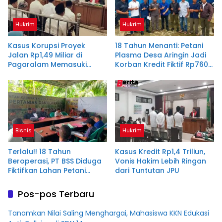
Hukrim
Hukrim
Kasus Korupsi Proyek
18 Tahun Menanti: Petani
Jalan Rp1,49 Miliar di
Plasma Desa Aringin Jadi
Pagaralam Memasuki
Korban Kredit Fiktif Rp760
Babak Akhir, Enam
M PT BSS
Terdakwa Dituntut 2,5
Tahun Penjara
Bisnis
Hukrim
Terlalu!! 18 Tahun
Kasus Kredit Rp1,4 Triliun,
Beroperasi, PT BSS Diduga
Vonis Hakim Lebih Ringan
Fiktifkan Lahan Petani
dari Tuntutan JPU
Plasma Desa Aringin
Pos-pos Terbaru
Tanamkan Nilai Saling Menghargai, Mahasiswa KKN Edukasi