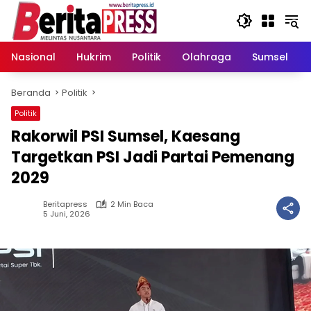
Langsung
ke
konten
Nasional
Hukrim
Politik
Olahraga
Sumsel
Beranda
Politik
Politik
Rakorwil PSI Sumsel, Kaesang
Targetkan PSI Jadi Partai Pemenang
2029
Beritapress
2 Min Baca
5 Juni, 2026