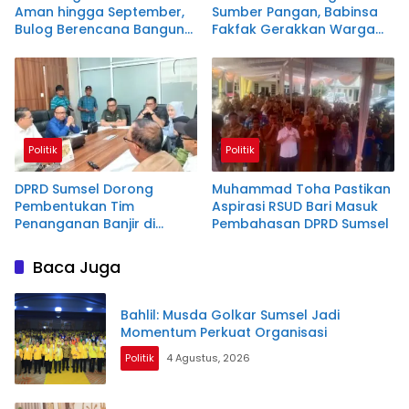
Aman hingga September,
Sumber Pangan, Babinsa
Bulog Berencana Bangun
Fakfak Gerakkan Warga
Gudang Baru
Kampung Sekban
Politik
Politik
DPRD Sumsel Dorong
Muhammad Toha Pastikan
Pembentukan Tim
Aspirasi RSUD Bari Masuk
Penanganan Banjir di
Pembahasan DPRD Sumsel
Sekitar Kampus UIN Raden
Fatah
Baca Juga
Bahlil: Musda Golkar Sumsel Jadi
Momentum Perkuat Organisasi
Politik
4 Agustus, 2026