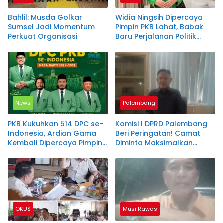
Bahlil: Musda Golkar
Widia Ningsih Dipercaya
Sumsel Jadi Momentum
Pimpin PKB Lahat, Babak
Perkuat Organisasi
Baru Perjalanan Politik
Wakil Bupati
News
Palembang
PKB Kukuhkan 514 DPC se-
Komisi I DPRD Palembang
Indonesia, Ardian Gama
Beri Peringatan! Camat
Kembali Dipercaya Pimpin
Diminta Maksimalkan
DPC PKB OKU Selatan
Pelayanan hingga
Posyandu
OKUS
Musi Rawas