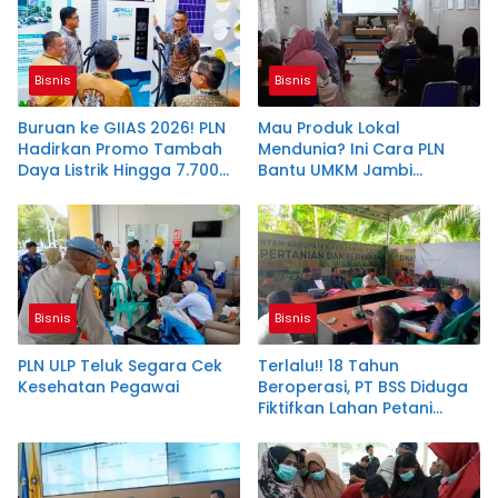
Bisnis
Bisnis
Buruan ke GIIAS 2026! PLN
Mau Produk Lokal
Hadirkan Promo Tambah
Mendunia? Ini Cara PLN
Daya Listrik Hingga 7.700
Bantu UMKM Jambi
VA
Tembus Ekspor
Bisnis
Bisnis
PLN ULP Teluk Segara Cek
Terlalu!! 18 Tahun
Kesehatan Pegawai
Beroperasi, PT BSS Diduga
Fiktifkan Lahan Petani
Plasma Desa Aringin