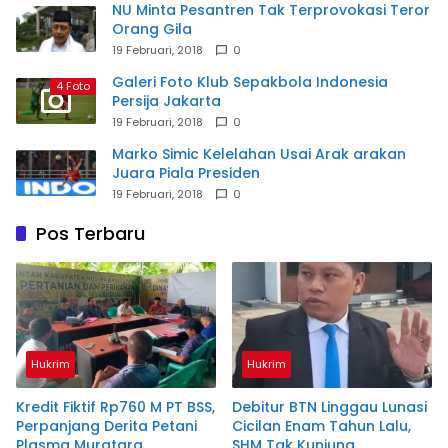
NU Minta Pesantren Tak Terprovokasi Teror
Orang Gila
19 Februari, 2018
0
Galeri Foto Klub Sepakbola Indonesia
4 Foto
Persija Jakarta
19 Februari, 2018
0
Marko Simic Kelelahan Usai Arak arakan
Juara Piala Presiden
19 Februari, 2018
0
Pos Terbaru
Hukrim
Hukrim
Kredit Fiktif Rp760 M PT BSS,
Debitur BTN Linggau Lunasi
Perpanjang Derita Petani
Cicilan Enam Tahun Lalu,
Plasma Muratara
SHM Tak Kunjung