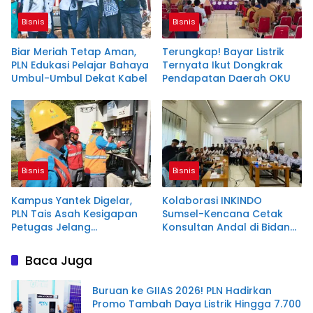
Bisnis
Bisnis
Biar Meriah Tetap Aman,
Terungkap! Bayar Listrik
PLN Edukasi Pelajar Bahaya
Ternyata Ikut Dongkrak
Umbul-Umbul Dekat Kabel
Pendapatan Daerah OKU
Bisnis
Bisnis
Kampus Yantek Digelar,
Kolaborasi INKINDO
PLN Tais Asah Kesigapan
Sumsel-Kencana Cetak
Petugas Jelang
Konsultan Andal di Bidang
Kemerdekaan
Baja Ringan
Baca Juga
Buruan ke GIIAS 2026! PLN Hadirkan
Promo Tambah Daya Listrik Hingga 7.700