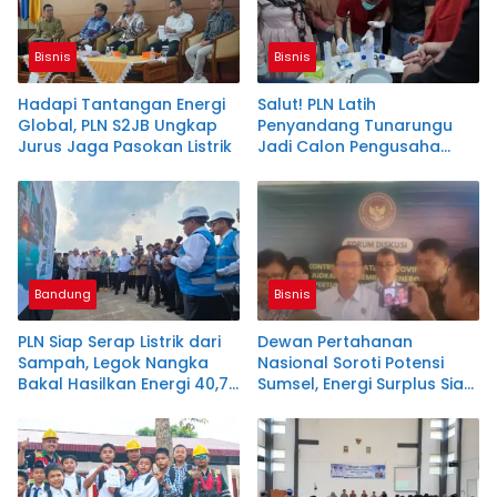
Bisnis
Bisnis
Hadapi Tantangan Energi
Salut! PLN Latih
Global, PLN S2JB Ungkap
Penyandang Tunarungu
Jurus Jaga Pasokan Listrik
Jadi Calon Pengusaha
Sabun Handmade
Bandung
Bisnis
PLN Siap Serap Listrik dari
Dewan Pertahanan
Sampah, Legok Nangka
Nasional Soroti Potensi
Bakal Hasilkan Energi 40,79
Sumsel, Energi Surplus Siap
MW!
Topang Indonesia