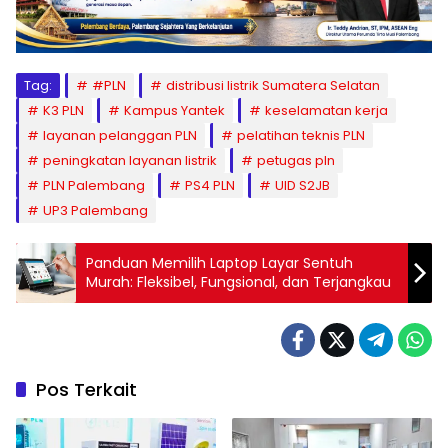
Tag:
#PLN
distribusi listrik Sumatera Selatan
K3 PLN
Kampus Yantek
keselamatan kerja
layanan pelanggan PLN
pelatihan teknis PLN
peningkatan layanan listrik
petugas pln
PLN Palembang
PS4 PLN
UID S2JB
UP3 Palembang
Panduan Memilih Laptop Layar Sentuh
Murah: Fleksibel, Fungsional, dan Terjangkau
Pos Terkait