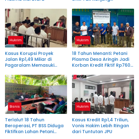
Diserahkan
Hukrim
Hukrim
Kasus Korupsi Proyek
18 Tahun Menanti: Petani
Jalan Rp1,49 Miliar di
Plasma Desa Aringin Jadi
Pagaralam Memasuki
Korban Kredit Fiktif Rp760
Babak Akhir, Enam
M PT BSS
Terdakwa Dituntut 2,5
Tahun Penjara
Bisnis
Hukrim
Terlalu!! 18 Tahun
Kasus Kredit Rp1,4 Triliun,
Beroperasi, PT BSS Diduga
Vonis Hakim Lebih Ringan
Fiktifkan Lahan Petani
dari Tuntutan JPU
Plasma Desa Aringin