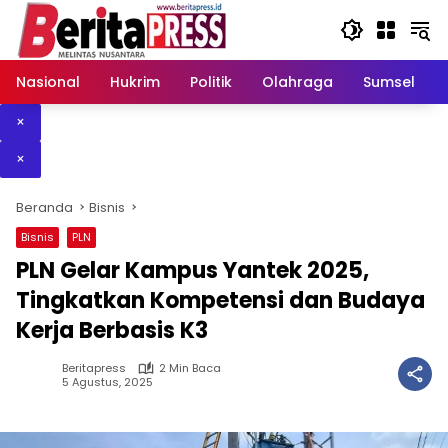
Langsung
ke
konten
Nasional
Hukrim
Politik
Olahraga
Sumsel
×
×
Beranda
Bisnis
Bisnis
PLN
PLN Gelar Kampus Yantek 2025,
Tingkatkan Kompetensi dan Budaya
Kerja Berbasis K3
Beritapress
2 Min Baca
5 Agustus, 2025