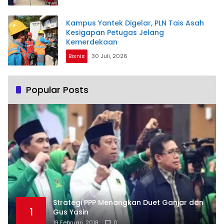
Kampus Yantek Digelar, PLN Tais Asah
Kesigapan Petugas Jelang
Kemerdekaan
Bisnis
30 Juli, 2026
Popular Posts
Strategi PPP Menangkan Duet Ganjar dan
1
Gus Yasin
19 Februari, 2018
0