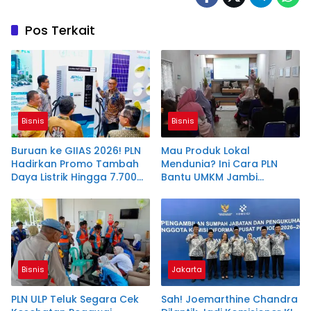
Pos Terkait
Bisnis
Bisnis
Buruan ke GIIAS 2026! PLN
Mau Produk Lokal
Hadirkan Promo Tambah
Mendunia? Ini Cara PLN
Daya Listrik Hingga 7.700
Bantu UMKM Jambi
VA
Tembus Ekspor
Bisnis
Jakarta
PLN ULP Teluk Segara Cek
Sah! Joemarthine Chandra