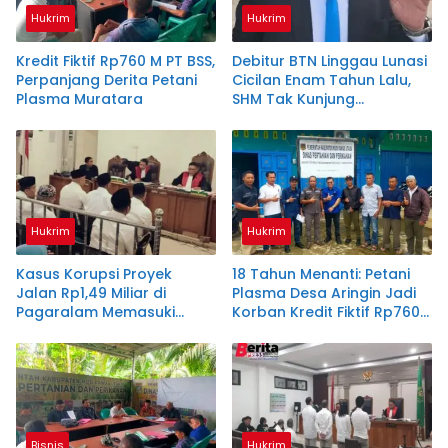
Hukrim
Hukrim
Kredit Fiktif Rp760 M PT BSS,
Debitur BTN Linggau Lunasi
Perpanjang Derita Petani
Cicilan Enam Tahun Lalu,
Plasma Muratara
SHM Tak Kunjung
Diserahkan
Hukrim
Hukrim
Kasus Korupsi Proyek
18 Tahun Menanti: Petani
Jalan Rp1,49 Miliar di
Plasma Desa Aringin Jadi
Pagaralam Memasuki
Korban Kredit Fiktif Rp760
Babak Akhir, Enam
M PT BSS
Terdakwa Dituntut 2,5
Tahun Penjara
Bisnis
Hukrim