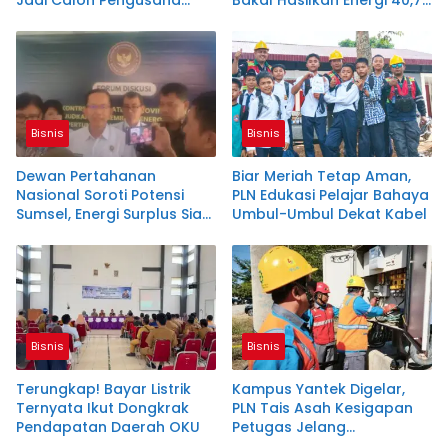
Jadi Calon Pengusaha
Bakal Hasilkan Energi 40,79
Sabun Handmade
MW!
Bisnis
Bisnis
Dewan Pertahanan
Biar Meriah Tetap Aman,
Nasional Soroti Potensi
PLN Edukasi Pelajar Bahaya
Sumsel, Energi Surplus Siap
Umbul-Umbul Dekat Kabel
Topang Indonesia
Bisnis
Bisnis
Terungkap! Bayar Listrik
Kampus Yantek Digelar,
Ternyata Ikut Dongkrak
PLN Tais Asah Kesigapan
Pendapatan Daerah OKU
Petugas Jelang
Kemerdekaan