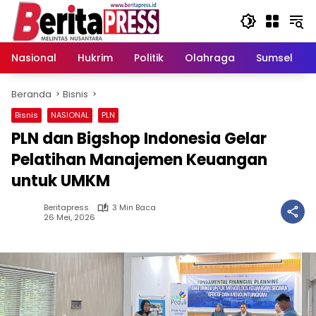
Langsung
ke
konten
Nasional
Hukrim
Politik
Olahraga
Sumsel
Beranda
Bisnis
Bisnis
NASIONAL
PLN
PLN dan Bigshop Indonesia Gelar
Pelatihan Manajemen Keuangan
untuk UMKM
Beritapress
3 Min Baca
26 Mei, 2026