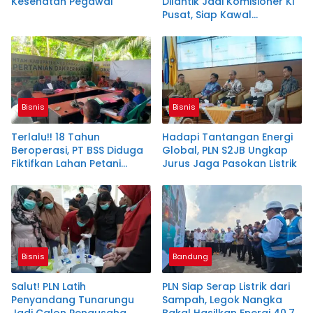
Kesehatan Pegawai
Dilantik Jadi Komisioner KI
Pusat, Siap Kawal
Keterbukaan Informasi
Bisnis
Bisnis
Terlalu!! 18 Tahun
Hadapi Tantangan Energi
Beroperasi, PT BSS Diduga
Global, PLN S2JB Ungkap
Fiktifkan Lahan Petani
Jurus Jaga Pasokan Listrik
Plasma Desa Aringin
Bisnis
Bandung
Salut! PLN Latih
PLN Siap Serap Listrik dari
Penyandang Tunarungu
Sampah, Legok Nangka