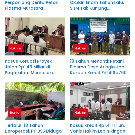
Perpanjang Derita Petani
Cicilan Enam Tahun Lalu,
Plasma Muratara
SHM Tak Kunjung
Diserahkan
Hukrim
Hukrim
Kasus Korupsi Proyek
18 Tahun Menanti: Petani
Jalan Rp1,49 Miliar di
Plasma Desa Aringin Jadi
Pagaralam Memasuki
Korban Kredit Fiktif Rp760
Babak Akhir, Enam
M PT BSS
Terdakwa Dituntut 2,5
Tahun Penjara
Bisnis
Hukrim
Terlalu!! 18 Tahun
Kasus Kredit Rp1,4 Triliun,
Beroperasi, PT BSS Diduga
Vonis Hakim Lebih Ringan