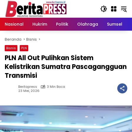
Langsung
ke
konten
Nasional
Hukrim
Politik
Olahraga
Sumsel
Beranda
Bisnis
Bisnis
PLN
PLN All Out Pulihkan Sistem
Kelistrikan Sumatra Pascagangguan
Transmisi
Beritapress
3 Min Baca
23 Mei, 2026