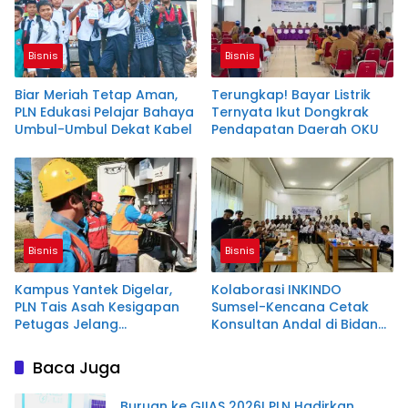
Bisnis
Bisnis
Biar Meriah Tetap Aman,
Terungkap! Bayar Listrik
PLN Edukasi Pelajar Bahaya
Ternyata Ikut Dongkrak
Umbul-Umbul Dekat Kabel
Pendapatan Daerah OKU
Bisnis
Bisnis
Kampus Yantek Digelar,
Kolaborasi INKINDO
PLN Tais Asah Kesigapan
Sumsel-Kencana Cetak
Petugas Jelang
Konsultan Andal di Bidang
Kemerdekaan
Baja Ringan
Baca Juga
Buruan ke GIIAS 2026! PLN Hadirkan