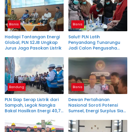
Bisnis
Bisnis
Hadapi Tantangan Energi
Salut! PLN Latih
Global, PLN S2JB Ungkap
Penyandang Tunarungu
Jurus Jaga Pasokan Listrik
Jadi Calon Pengusaha
Sabun Handmade
Bandung
Bisnis
PLN Siap Serap Listrik dari
Dewan Pertahanan
Sampah, Legok Nangka
Nasional Soroti Potensi
Bakal Hasilkan Energi 40,79
Sumsel, Energi Surplus Siap
MW!
Topang Indonesia