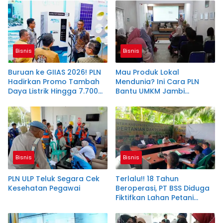
Bisnis
Bisnis
Buruan ke GIIAS 2026! PLN
Mau Produk Lokal
Hadirkan Promo Tambah
Mendunia? Ini Cara PLN
Daya Listrik Hingga 7.700
Bantu UMKM Jambi
VA
Tembus Ekspor
Bisnis
Bisnis
PLN ULP Teluk Segara Cek
Terlalu!! 18 Tahun
Kesehatan Pegawai
Beroperasi, PT BSS Diduga
Fiktifkan Lahan Petani
Plasma Desa Aringin