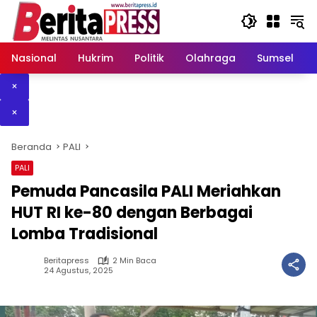
Langsung
ke
konten
Nasional
Hukrim
Politik
Olahraga
Sumsel
×
×
Beranda
PALI
PALI
Pemuda Pancasila PALI Meriahkan
HUT RI ke-80 dengan Berbagai
Lomba Tradisional
Beritapress
2 Min Baca
24 Agustus, 2025