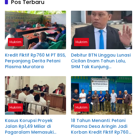
Pos Terbaru
Hukrim
Hukrim
Kredit Fiktif Rp760 M PT BSS,
Debitur BTN Linggau Lunasi
Perpanjang Derita Petani
Cicilan Enam Tahun Lalu,
Plasma Muratara
SHM Tak Kunjung
Diserahkan
Hukrim
Hukrim
Kasus Korupsi Proyek
18 Tahun Menanti: Petani
Jalan Rp1,49 Miliar di
Plasma Desa Aringin Jadi
Pagaralam Memasuki
Korban Kredit Fiktif Rp760