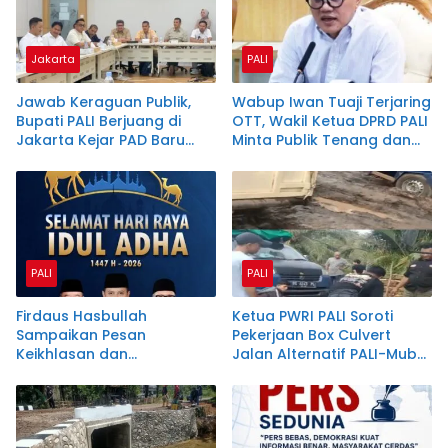
Jakarta
PALI
Jawab Keraguan Publik,
Wabup Iwan Tuaji Terjaring
Bupati PALI Berjuang di
OTT, Wakil Ketua DPRD PALI
Jakarta Kejar PAD Baru
Minta Publik Tenang dan
dari Sumur Idle Well
Hormati Proses Hukum
PALI
PALI
Firdaus Hasbullah
Ketua PWRI PALI Soroti
Sampaikan Pesan
Pekerjaan Box Culvert
Keikhlasan dan
Jalan Alternatif PALI-Muba,
Pengorbanan di Hari Raya
Pengendara Banyak
Kurban
Terperosok