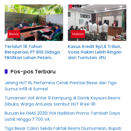
Babak Akhir, Enam
M PT BSS
Terdakwa Dituntut 2,5
Tahun Penjara
Bisnis
Hukrim
Terlalu!! 18 Tahun
Kasus Kredit Rp1,4 Triliun,
Beroperasi, PT BSS Diduga
Vonis Hakim Lebih Ringan
Fiktifkan Lahan Petani
dari Tuntutan JPU
Plasma Desa Aringin
Pos-pos Terbaru
Jelang HUT RI, Pertamina Cetak Prestasi Besar dari Tiga
Sumur Infill di Sumsel
Turnamen Voli Antar 9 Kampung di Distrik Kayauni Resmi
Dibuka, Warga Antusias Sambut HUT RI ke-81
Buruan ke GIIAS 2026! PLN Hadirkan Promo Tambah Daya
Listrik Hingga 7.700 VA
Tiga Besar Calon Sekda Fakfak Resmi Diumumkan, Bupati