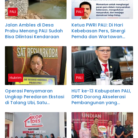
PALI
PALI
Jalan Ambles di Desa
Ketua PWRI PALI: Di Hari
Prabu Menang PALI Sudah
Kebebasan Pers, Sinergi
Bisa Dilintasi Kendaraan
Pemda dan Wartawan
Harus Dijaga
Hukrim
PALI
Operasi Penyamaran
HUT ke-13 Kabupaten PALI,
Ungkap Peredaran Ekstasi
DPRD Dorong Akselerasi
di Talang Ubi, Satu
Pembangunan yang
Tersangka Diamankan
Berdampak bagi
Masyarakat