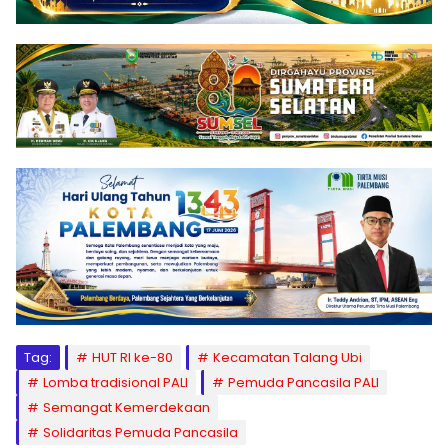
Tag:
HUT RI ke-80
Kecamatan Talang Ubi
Lomba tradisional PALI
Pemuda Pancasila PALI
Semangat Kemerdekaan
Solidaritas Pemuda Pancasila