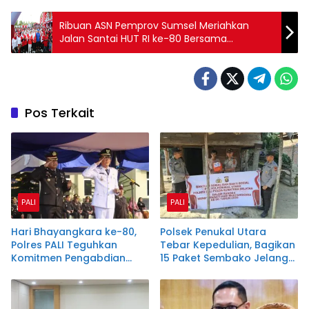
Ribuan ASN Pemprov Sumsel Meriahkan
Jalan Santai HUT RI ke-80 Bersama
Gubernur Herman Deru
Pos Terkait
PALI
PALI
Hari Bhayangkara ke-80,
Polsek Penukal Utara
Polres PALI Teguhkan
Tebar Kepedulian, Bagikan
Komitmen Pengabdian
15 Paket Sembako Jelang
kepada Masyarakat
HUT Bhayangkara