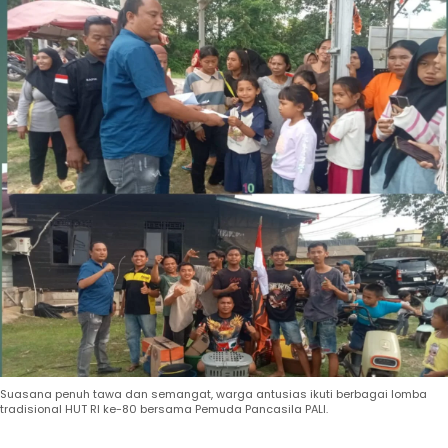
Suasana penuh tawa dan semangat, warga antusias ikuti berbagai lomba
tradisional HUT RI ke-80 bersama Pemuda Pancasila PALI.