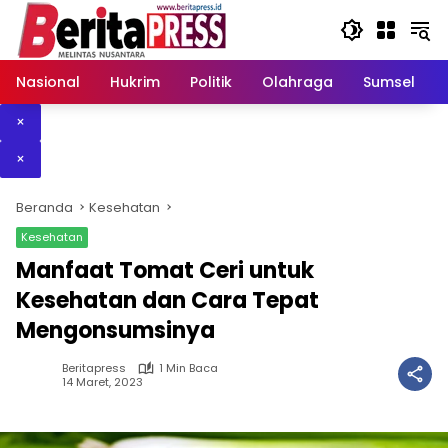
Langsung
ke
konten
Nasional
Hukrim
Politik
Olahraga
Sumsel
×
×
Beranda
Kesehatan
Kesehatan
Manfaat Tomat Ceri untuk
Kesehatan dan Cara Tepat
Mengonsumsinya
Beritapress
1 Min Baca
14 Maret, 2023