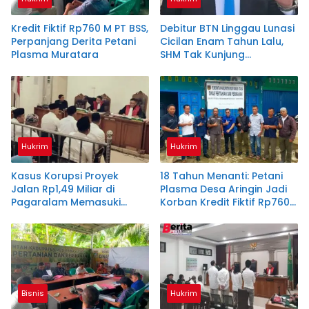
Kredit Fiktif Rp760 M PT BSS,
Debitur BTN Linggau Lunasi
Perpanjang Derita Petani
Cicilan Enam Tahun Lalu,
Plasma Muratara
SHM Tak Kunjung
Diserahkan
Hukrim
Hukrim
Kasus Korupsi Proyek
18 Tahun Menanti: Petani
Jalan Rp1,49 Miliar di
Plasma Desa Aringin Jadi
Pagaralam Memasuki
Korban Kredit Fiktif Rp760
Babak Akhir, Enam
M PT BSS
Terdakwa Dituntut 2,5
Tahun Penjara
Bisnis
Hukrim