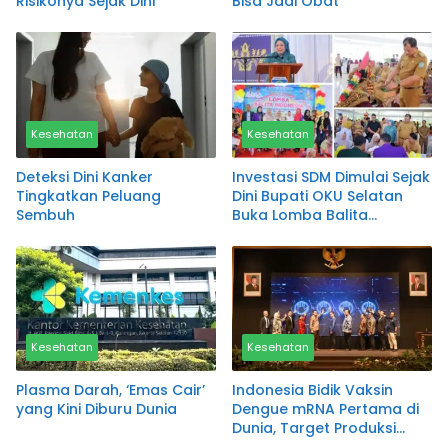
Risikonya Sejak Dini
Bisa Jadi Obat
Kesehatan
Kesehatan
Deteksi Dini Kanker
Investasi SDM Dimulai Sejak
Tingkatkan Peluang
Dini Bupati OKU Selatan
Sembuh
Buka Lomba Balita
Indonesia 2026
Kesehatan
Kesehatan
Plasma Darah, ‘Emas Cair’
Indonesia Bidik Vaksin
yang Kini Diburu Dunia
Dengue mRNA Pertama di
Dunia, Target Produksi
Penuh Sebelum 2030