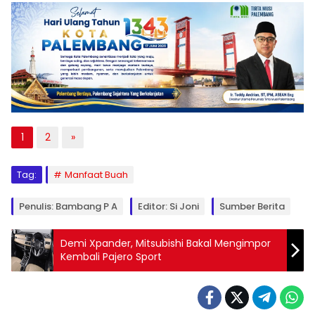
1
2
»
Tag:
Manfaat Buah
Penulis: Bambang P A
Editor: Si Joni
Sumber Berita
Demi Xpander, Mitsubishi Bakal Mengimpor
Kembali Pajero Sport