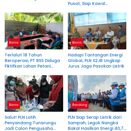
Pusat, Siap Kawal
Keterbukaan Informasi
Bisnis
Bisnis
Terlalu!! 18 Tahun
Hadapi Tantangan Energi
Beroperasi, PT BSS Diduga
Global, PLN S2JB Ungkap
Fiktifkan Lahan Petani
Jurus Jaga Pasokan Listrik
Plasma Desa Aringin
Bisnis
Bandung
Salut! PLN Latih
PLN Siap Serap Listrik dari
Penyandang Tunarungu
Sampah, Legok Nangka
Jadi Calon Pengusaha
Bakal Hasilkan Energi 40,79