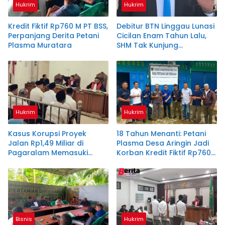
Hukrim
Hukrim
Kredit Fiktif Rp760 M PT BSS,
Debitur BTN Linggau Lunasi
Perpanjang Derita Petani
Cicilan Enam Tahun Lalu,
Plasma Muratara
SHM Tak Kunjung
Diserahkan
Hukrim
Hukrim
Kasus Korupsi Proyek
18 Tahun Menanti: Petani
Jalan Rp1,49 Miliar di
Plasma Desa Aringin Jadi
Pagaralam Memasuki
Korban Kredit Fiktif Rp760
Babak Akhir, Enam
M PT BSS
Terdakwa Dituntut 2,5
Tahun Penjara
Bisnis
Hukrim