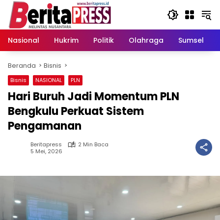
Langsung
ke
konten
Nasional
Hukrim
Politik
Olahraga
Sumsel
Beranda
Bisnis
Bisnis
NASIONAL
PLN
Hari Buruh Jadi Momentum PLN
Bengkulu Perkuat Sistem
Pengamanan
Beritapress
2 Min Baca
5 Mei, 2026