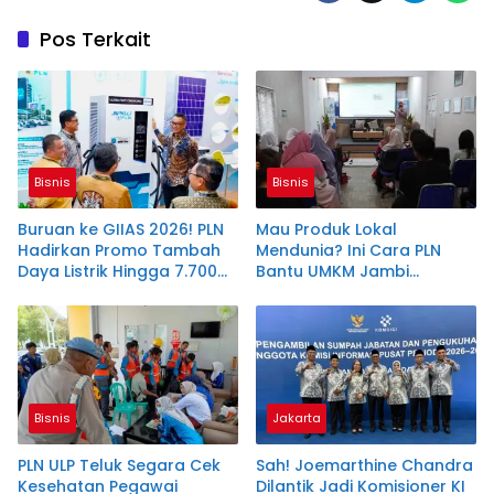
Pos Terkait
Bisnis
Bisnis
Buruan ke GIIAS 2026! PLN
Mau Produk Lokal
Hadirkan Promo Tambah
Mendunia? Ini Cara PLN
Daya Listrik Hingga 7.700
Bantu UMKM Jambi
VA
Tembus Ekspor
Bisnis
Jakarta
PLN ULP Teluk Segara Cek
Sah! Joemarthine Chandra
Kesehatan Pegawai
Dilantik Jadi Komisioner KI