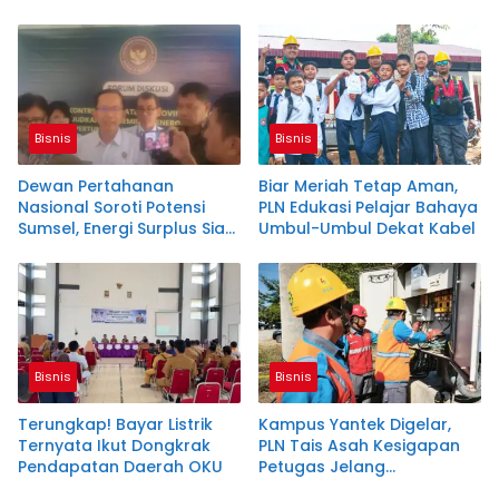
Sabun Handmade
MW!
Bisnis
Bisnis
Dewan Pertahanan
Biar Meriah Tetap Aman,
Nasional Soroti Potensi
PLN Edukasi Pelajar Bahaya
Sumsel, Energi Surplus Siap
Umbul-Umbul Dekat Kabel
Topang Indonesia
Bisnis
Bisnis
Terungkap! Bayar Listrik
Kampus Yantek Digelar,
Ternyata Ikut Dongkrak
PLN Tais Asah Kesigapan
Pendapatan Daerah OKU
Petugas Jelang
Kemerdekaan