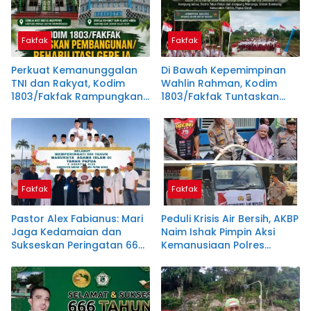
Fakfak
Fakfak
Perkuat Kemanunggalan
Di Bawah Kepemimpinan
TNI dan Rakyat, Kodim
Wahlin Rahman, Kodim
1803/Fakfak Rampungkan
1803/Fakfak Tuntaskan
Rehabilitasi Dua Gereja
Dua Jembatan
Fakfak
Fakfak
Pastor Alex Fabianus: Mari
Peduli Krisis Air Bersih, AKBP
Jaga Kedamaian dan
Naim Ishak Pimpin Aksi
Sukseskan Peringatan 666
Kemanusiaan Polres
Tahun Islam Masuk Papua
Fakfak