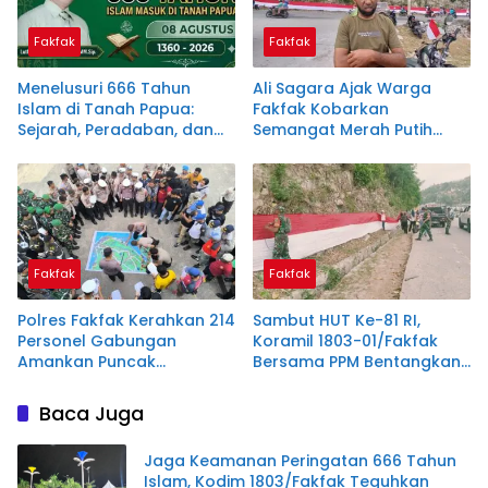
Fakfak
Fakfak
Menelusuri 666 Tahun
Ali Sagara Ajak Warga
Islam di Tanah Papua:
Fakfak Kobarkan
Sejarah, Peradaban, dan
Semangat Merah Putih
Filosofi Satu Tungku Tiga
Lewat Pembentangan
Batu
Bendera 1.200 Meter
Fakfak
Fakfak
Polres Fakfak Kerahkan 214
Sambut HUT Ke-81 RI,
Personel Gabungan
Koramil 1803-01/Fakfak
Amankan Puncak
Bersama PPM Bentangkan
Peringatan 666 Tahun
Bendera Raksasa 300
Islam di Tanah Papua
Meter
Baca Juga
Jaga Keamanan Peringatan 666 Tahun
Islam, Kodim 1803/Fakfak Teguhkan