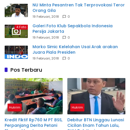
NU Minta Pesantren Tak Terprovokasi Teror
Orang Gila
19 Februari, 2018
0
Galeri Foto Klub Sepakbola Indonesia
4 Foto
Persija Jakarta
19 Februari, 2018
0
Marko Simic Kelelahan Usai Arak arakan
Juara Piala Presiden
19 Februari, 2018
0
Pos Terbaru
Hukrim
Hukrim
Kredit Fiktif Rp760 M PT BSS,
Debitur BTN Linggau Lunasi
Perpanjang Derita Petani
Cicilan Enam Tahun Lalu,