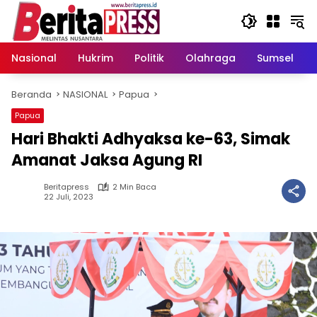
Langsung
ke
konten
Nasional
Hukrim
Politik
Olahraga
Sumsel
Beranda
NASIONAL
Papua
Papua
Hari Bhakti Adhyaksa ke-63, Simak
Amanat Jaksa Agung RI
Beritapress
2 Min Baca
22 Juli, 2023