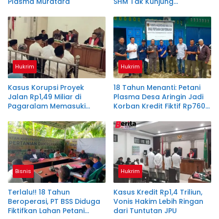
Plasma Muratara
SHM Tak Kunjung
Diserahkan
Hukrim
Hukrim
Kasus Korupsi Proyek
18 Tahun Menanti: Petani
Jalan Rp1,49 Miliar di
Plasma Desa Aringin Jadi
Pagaralam Memasuki
Korban Kredit Fiktif Rp760
Babak Akhir, Enam
M PT BSS
Terdakwa Dituntut 2,5
Tahun Penjara
Bisnis
Hukrim
Terlalu!! 18 Tahun
Kasus Kredit Rp1,4 Triliun,
Beroperasi, PT BSS Diduga
Vonis Hakim Lebih Ringan
Fiktifkan Lahan Petani
dari Tuntutan JPU