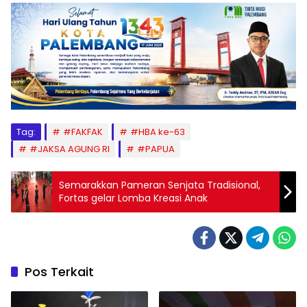
Tag:
#FAKFAK
#HBA ke-63
#JAKSA AGUNG RI
#PAPUA
Semarakkan Pameran Senjata Tradisional,
Fortas gelar Lomba Kreasi Anak
Pos Terkait