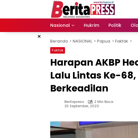
Langsung
ke
konten
Nasional
Hukrim
Politik
Ol
×
Beranda
NASIONAL
Papua
Fakfak
Fakfak
Harapan AKBP Hedn
Lalu Lintas Ke-68
Berkeadilan
Beritapress
2 Min Baca
25 September, 2023