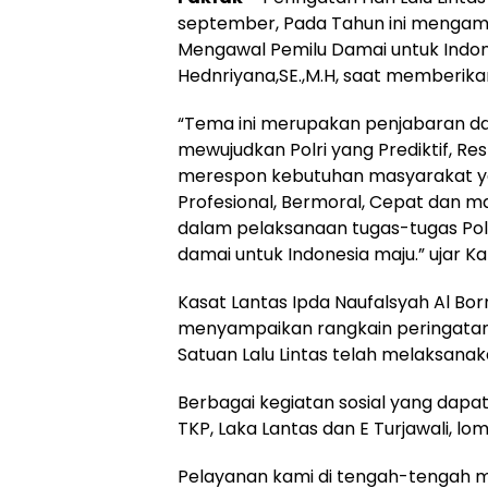
september, Pada Tahun ini mengambi
Mengawal Pemilu Damai untuk Indon
Hednriyana,SE.,M.H, saat memberik
“Tema ini merupakan penjabaran dar
mewujudkan Polri yang Prediktif, Re
merespon kebutuhan masyarakat y
Profesional, Bermoral, Cepat dan
dalam pelaksanaan tugas-tugas Po
damai untuk Indonesia maju.” ujar Ka
Kasat Lantas Ipda Naufalsyah Al Born
menyampaikan rangkain peringatan H
Satuan Lalu Lintas telah melaksana
Berbagai kegiatan sosial yang dapa
TKP, Laka Lantas dan E Turjawali, lo
Pelayanan kami di tengah-tengah m