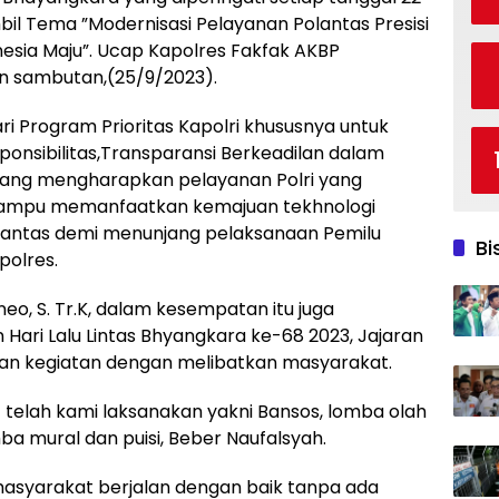
l Tema ”Modernisasi Pelayanan Polantas Presisi
esia Maju”. Ucap Kapolres Fakfak AKBP
an sambutan,(25/9/2023).
i Program Prioritas Kapolri khususnya untuk
sponsibilitas,Transparansi Berkeadilan dalam
ang mengharapkan pelayanan Polri yang
 mampu memanfaatkan kemajuan tekhnologi
lantas demi menunjang pelaksanaan Pemilu
Bi
polres.
eo, S. Tr.K, dalam kesempatan itu juga
ari Lalu Lintas Bhyangkara ke-68 2023, Jajaran
kan kegiatan dengan melibatkan masyarakat.
t telah kami laksanakan yakni Bansos, lomba olah
mba mural dan puisi, Beber Naufalsyah.
asyarakat berjalan dengan baik tanpa ada