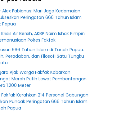
an
Fiktifkan
 Fiktif
Lahan Petani
r Alex Fabianus: Mari Jaga Kedamaian
0 M PT
Plasma Desa
ukseskan Peringatan 666 Tahun Islam
Aringin
k Papua
 Krisis Air Bersih, AKBP Naim Ishak Pimpin
Kemanusiaan Polres Fakfak
usuri 666 Tahun Islam di Tanah Papua:
ah, Peradaban, dan Filosofi Satu Tungku
Batu
agara Ajak Warga Fakfak Kobarkan
ngat Merah Putih Lewat Pembentangan
ra 1.200 Meter
s Fakfak Kerahkan 214 Personel Gabungan
an Puncak Peringatan 666 Tahun Islam
nah Papua