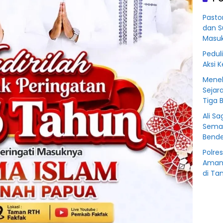
Korb
Kredit
Pasto
Rp76
dan S
BSS
Masu
Peduli
Aksi 
Menel
Sejar
Tiga 
Ali S
Sema
Bende
Polre
Amank
di Ta