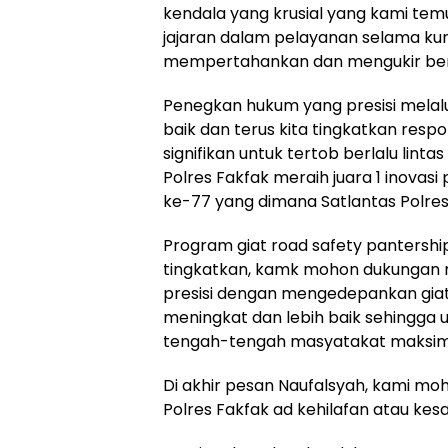
kendala yang krusial yang kami temui
jajaran dalam pelayanan selama kuru
mempertahankan dan mengukir berb
Penegkan hukum yang presisi melalui
baik dan terus kita tingkatkan resp
signifikan untuk tertob berlalu lint
Polres Fakfak meraih juara 1 inovas
ke-77 yang dimana Satlantas Polres
Program giat road safety pantership
tingkatkan, kamk mohon dukungan m
presisi dengan mengedepankan giat
meningkat dan lebih baik sehingga 
tengah-tengah masyatakat maksima
Di akhir pesan Naufalsyah, kami moho
Polres Fakfak ad kehilafan atau ke