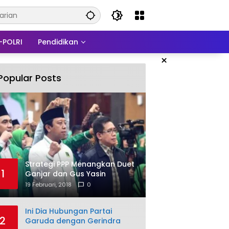
-POLRI
Pendidikan
×
Popular Posts
Strategi PPP Menangkan Duet
1
Ganjar dan Gus Yasin
19 Februari, 2018
0
Ini Dia Hubungan Partai
2
Garuda dengan Gerindra