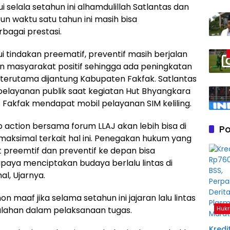
 selala setahun ini alhamdulillah Satlantas dan
n waktu satu tahun ini masih bisa
agai prestasi.
 tindakan preematif, preventif masih berjalan
on masyarakat positif sehingga ada peningkatan
as terutama dijantung Kabupaten Fakfak. Satlantas
i pelayanan publik saat kegiatan Hut Bhyangkara
 Fakfak mendapat mobil pelayanan SIM keliling.
 action bersama forum LLAJ akan lebih bisa di
Po
aksimal terkait hal ini. Penegakan hukum yang
 preemtif dan preventif ke depan bisa
upaya menciptakan budaya berlalu lintas di
l, Ujarnya.
n maaf jika selama setahun ini jajaran lalu lintas
salahan dalam pelaksanaan tugas.
Hukr
Kredit