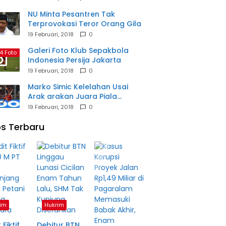
NU Minta Pesantren Tak
Terprovokasi Teror Orang Gila
19 Februari, 2018
0
Galeri Foto Klub Sepakbola
4 Foto
Indonesia Persija Jakarta
19 Februari, 2018
0
Marko Simic Kelelahan Usai
Arak arakan Juara Piala
Presiden
19 Februari, 2018
0
s Terbaru
im
Hukrim
 Fiktif
Debitur BTN