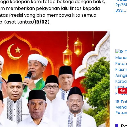
ga kedepan kami tetap bekerja dengan bakk,
Rp76
am memberikan pelayanan lalu lintas kepada
BSS,
ntas Presisi yang bisa membawa kita semua
Perp
Derit
p Kasat Lantas,(
IB/02
).
Plas
Mura
Hukr
18 Ta
Menan
Petan
Plas
Aring
Po