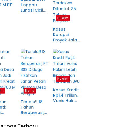
0 M PT
Linggau
Lunasi Cicilan
anjang
Enam Tahun
Hukrim
a Petani
Lalu, SHM Tak
ma
Kunjung
Kasus
tara
Diserahkan
Korupsi
Proyek Jalan
Rp1,49 Miliar
di
Pagaralam
Memasuki
Babak Akhir,
Enam
Terdakwa
Hukrim
Dituntut 2,5
Tahun
Kasus Kredit
im
Bisnis
Penjara
Rp1,4 Triliun,
Vonis Hakim
hun
Terlalu!! 18
Lebih Ringan
ti:
Tahun
dari
i
Beroperasi,
Tuntutan JPU
ma Desa
PT BSS
in Jadi
Diduga
s-pos Terbaru