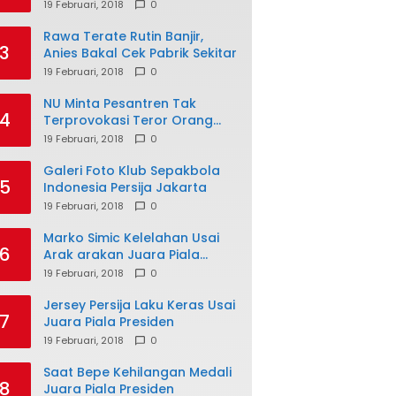
19 Februari, 2018
0
Rawa Terate Rutin Banjir,
3
Anies Bakal Cek Pabrik Sekitar
19 Februari, 2018
0
NU Minta Pesantren Tak
4
Terprovokasi Teror Orang
Gila
19 Februari, 2018
0
Galeri Foto Klub Sepakbola
5
Indonesia Persija Jakarta
19 Februari, 2018
0
Marko Simic Kelelahan Usai
6
Arak arakan Juara Piala
Presiden
19 Februari, 2018
0
Jersey Persija Laku Keras Usai
7
Juara Piala Presiden
19 Februari, 2018
0
Saat Bepe Kehilangan Medali
8
Juara Piala Presiden