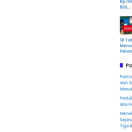
Rp76
BSS,
Perp
Derit
Plas
Hukr
Mura
18 Ta
Menan
Petan
Plas
Aring
Po
Korb
Kredit
Pasto
Rp76
dan S
BSS
Masu
Peduli
Aksi 
Menel
Sejar
Tiga 