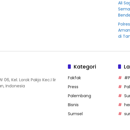
Ali S
Sema
Bende
Polre
Amank
di Ta
Kategori
La
Fakfak
#P
06, Kel. Lorok Pakjo Kec.I lir
n, Indonesia
Press
Pa
Palembang
Su
Bisnis
he
Sumsel
su