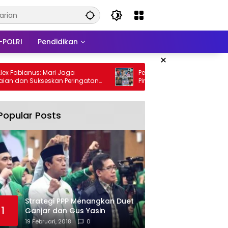
-POLRI
Pendidikan
×
us: Mari Jaga
Peduli Krisis Air Bersih, AKBP Naim Ishak
kseskan Peringatan
Pimpin Aksi Kemanusiaan Polres Fakfak
Masuk Papua
Popular Posts
Strategi PPP Menangkan Duet
1
Ganjar dan Gus Yasin
19 Februari, 2018
0