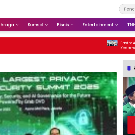
ahraga
Sumsel
Bisnis
Entertainment
TNI
Pastor Alex Fabian
Kedamaian dan Su
666 Tahun Islam 