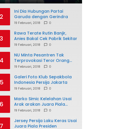
Ini Dia Hubungan Partai
2
Garuda dengan Gerindra
19 Februari, 2018
0
Rawa Terate Rutin Banjir,
3
Anies Bakal Cek Pabrik Sekitar
19 Februari, 2018
0
NU Minta Pesantren Tak
4
Terprovokasi Teror Orang
Gila
19 Februari, 2018
0
Galeri Foto Klub Sepakbola
5
Indonesia Persija Jakarta
19 Februari, 2018
0
Marko Simic Kelelahan Usai
6
Arak arakan Juara Piala
Presiden
19 Februari, 2018
0
Jersey Persija Laku Keras Usai
7
Juara Piala Presiden