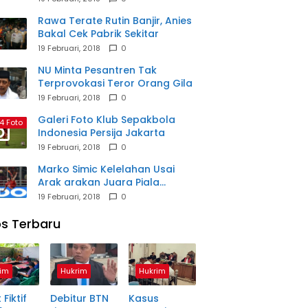
Rawa Terate Rutin Banjir, Anies
Bakal Cek Pabrik Sekitar
19 Februari, 2018
0
NU Minta Pesantren Tak
Terprovokasi Teror Orang Gila
19 Februari, 2018
0
Galeri Foto Klub Sepakbola
4 Foto
Indonesia Persija Jakarta
19 Februari, 2018
0
Marko Simic Kelelahan Usai
Arak arakan Juara Piala
Presiden
19 Februari, 2018
0
s Terbaru
im
Hukrim
Hukrim
 Fiktif
Debitur BTN
Kasus