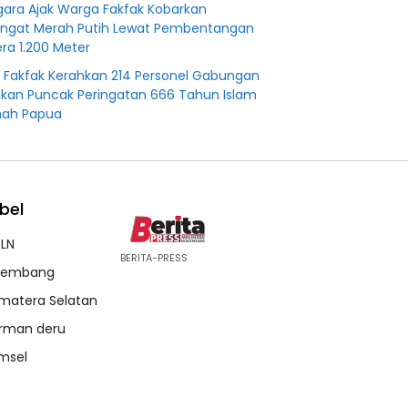
agara Ajak Warga Fakfak Kobarkan
ngat Merah Putih Lewat Pembentangan
ra 1.200 Meter
s Fakfak Kerahkan 214 Personel Gabungan
an Puncak Peringatan 666 Tahun Islam
nah Papua
bel
LN
BERITA-PRESS
lembang
matera Selatan
rman deru
msel