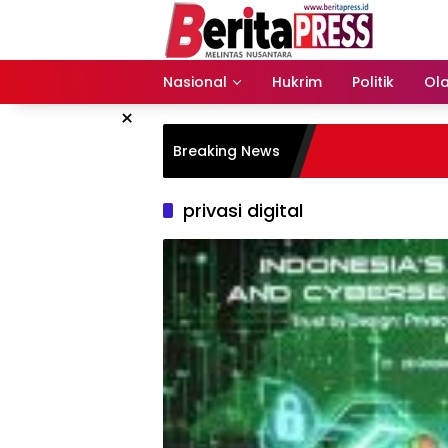
Langsung
ke
konten
Nasional
Hukrim
Politik
Ol
×
Breaking News
privasi digital