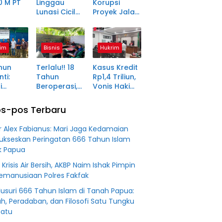
0 M PT
Linggau
Korupsi
Lunasi Cicilan
Proyek Jalan
anjang
Enam Tahun
Rp1,49 Miliar
a Petani
Lalu, SHM Tak
di
ma
Kunjung
Pagaralam
im
Bisnis
Hukrim
tara
Diserahkan
Memasuki
Babak Akhir,
hun
Terlalu!! 18
Kasus Kredit
Enam
ti:
Tahun
Rp1,4 Triliun,
Terdakwa
i
Beroperasi,
Vonis Hakim
Dituntut 2,5
ma Desa
PT BSS
Lebih Ringan
Tahun
in Jadi
Diduga
dari
Penjara
s-pos Terbaru
an
Fiktifkan
Tuntutan JPU
 Fiktif
Lahan Petani
r Alex Fabianus: Mari Jaga Kedamaian
0 M PT
Plasma Desa
ukseskan Peringatan 666 Tahun Islam
Aringin
k Papua
 Krisis Air Bersih, AKBP Naim Ishak Pimpin
Kemanusiaan Polres Fakfak
usuri 666 Tahun Islam di Tanah Papua:
ah, Peradaban, dan Filosofi Satu Tungku
Batu