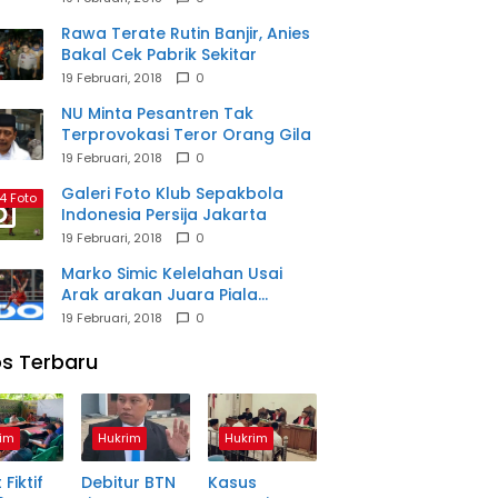
Rawa Terate Rutin Banjir, Anies
Bakal Cek Pabrik Sekitar
19 Februari, 2018
0
NU Minta Pesantren Tak
Terprovokasi Teror Orang Gila
19 Februari, 2018
0
Galeri Foto Klub Sepakbola
4 Foto
Indonesia Persija Jakarta
19 Februari, 2018
0
Marko Simic Kelelahan Usai
Arak arakan Juara Piala
Presiden
19 Februari, 2018
0
s Terbaru
im
Hukrim
Hukrim
 Fiktif
Debitur BTN
Kasus