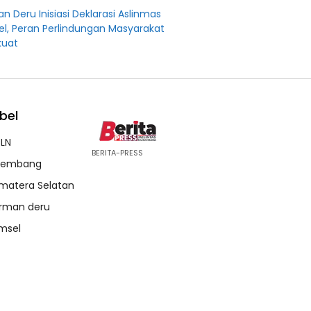
n Deru Inisiasi Deklarasi Aslinmas
l, Peran Perlindungan Masyarakat
kuat
bel
LN
BERITA-PRESS
lembang
matera Selatan
rman deru
msel