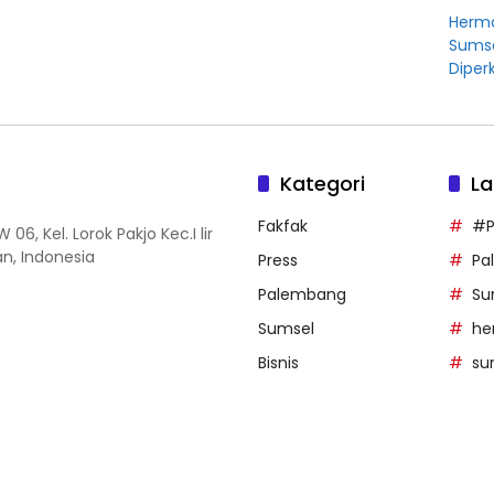
Herma
Sumse
Diper
Kategori
La
Fakfak
#P
06, Kel. Lorok Pakjo Kec.I lir
n, Indonesia
Press
Pa
Palembang
Su
Sumsel
he
Bisnis
su