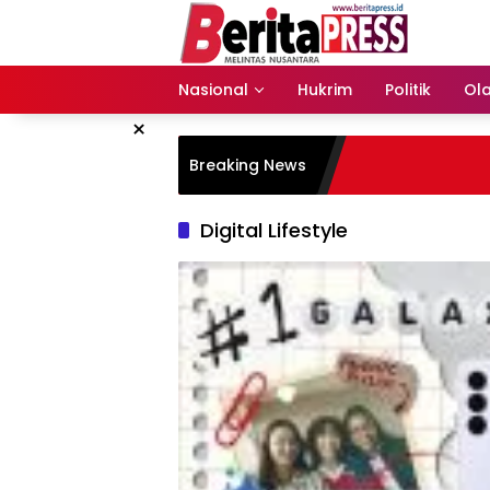
Langsung
ke
konten
Nasional
Hukrim
Politik
Ol
×
Breaking News
Digital Lifestyle