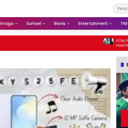
ahraga
Sumsel
Bisnis
Entertainment
TNI
PCNU Pagaralam 
Hasil Muktamar 
Tingkat Daerah