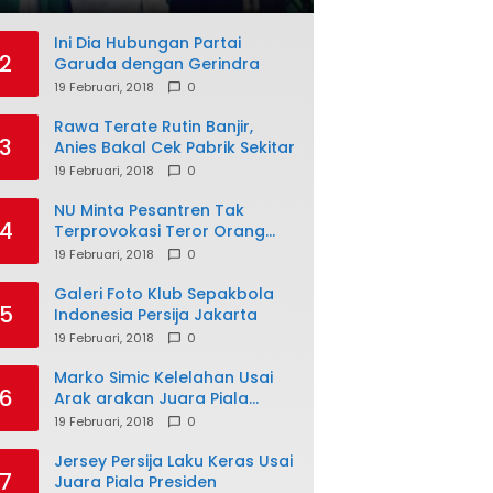
Ini Dia Hubungan Partai
2
Garuda dengan Gerindra
19 Februari, 2018
0
Rawa Terate Rutin Banjir,
3
Anies Bakal Cek Pabrik Sekitar
19 Februari, 2018
0
NU Minta Pesantren Tak
4
Terprovokasi Teror Orang
Gila
19 Februari, 2018
0
Galeri Foto Klub Sepakbola
5
Indonesia Persija Jakarta
19 Februari, 2018
0
Marko Simic Kelelahan Usai
6
Arak arakan Juara Piala
Presiden
19 Februari, 2018
0
Jersey Persija Laku Keras Usai
7
Juara Piala Presiden