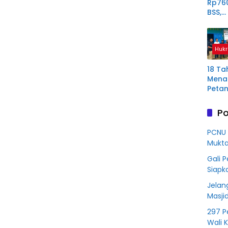
Rp76
BSS,
Perp
Derit
Plas
Hukr
Mura
18 Ta
Menan
Petan
Plas
Aring
Po
Korb
Kredit
PCNU 
Rp76
Mukta
BSS
Gali 
Siapk
Jelan
Masji
297 P
Wali 