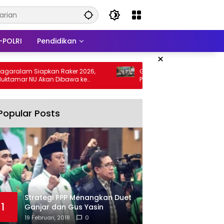
-POLRI
Pendidikan
×
Siapkan Raker 2026,
Gali Pengalaman Gus Ghozin, PCNU
NU Akan Dibawa ke
Pagaralam Siapkan Langkah Baru
Perkuat Organisasi
Popular Posts
Strategi PPP Menangkan Duet
1
Ganjar dan Gus Yasin
19 Februari, 2018
0