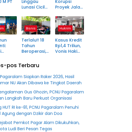
0 M PT
Linggau
Korupsi
Lunasi Cicilan
Proyek Jalan
anjang
Enam Tahun
Rp1,49 Miliar
a Petani
Lalu, SHM Tak
di
ma
Kunjung
Pagaralam
im
Bisnis
Hukrim
tara
Diserahkan
Memasuki
Babak Akhir,
hun
Terlalu!! 18
Kasus Kredit
Enam
ti:
Tahun
Rp1,4 Triliun,
Terdakwa
i
Beroperasi,
Vonis Hakim
Dituntut 2,5
ma Desa
PT BSS
Lebih Ringan
Tahun
in Jadi
Diduga
dari
Penjara
s-pos Terbaru
an
Fiktifkan
Tuntutan JPU
 Fiktif
Lahan Petani
Pagaralam Siapkan Raker 2026, Hasil
0 M PT
Plasma Desa
mar NU Akan Dibawa ke Tingkat Daerah
Aringin
Pengalaman Gus Ghozin, PCNU Pagaralam
an Langkah Baru Perkuat Organisasi
g HUT RI ke-81, PCNU Pagaralam Penuhi
d Agung dengan Dzikir dan Doa
ejabat Pemkot Pagar Alam Dikukuhkan,
Kota Ludi Beri Pesan Tegas