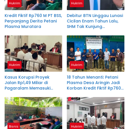
Hukrim
Hukrim
Kredit Fiktif Rp760 M PT BSS,
Debitur BTN Linggau Lunasi
Perpanjang Derita Petani
Cicilan Enam Tahun Lalu,
Plasma Muratara
SHM Tak Kunjung
Diserahkan
Hukrim
Hukrim
Kasus Korupsi Proyek
18 Tahun Menanti: Petani
Jalan Rp1,49 Miliar di
Plasma Desa Aringin Jadi
Pagaralam Memasuki
Korban Kredit Fiktif Rp760
Babak Akhir, Enam
M PT BSS
Terdakwa Dituntut 2,5
Tahun Penjara
Bisnis
Hukrim