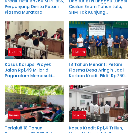
Kredit Fiktif Rp760 M PT BSS,
Debitur BTN Linggau Lunasi
Perpanjang Derita Petani
Cicilan Enam Tahun Lalu,
Plasma Muratara
SHM Tak Kunjung
Diserahkan
Hukrim
Hukrim
Kasus Korupsi Proyek
18 Tahun Menanti: Petani
Jalan Rp1,49 Miliar di
Plasma Desa Aringin Jadi
Pagaralam Memasuki
Korban Kredit Fiktif Rp760
Babak Akhir, Enam
M PT BSS
Terdakwa Dituntut 2,5
Tahun Penjara
Bisnis
Hukrim
Terlalu!! 18 Tahun
Kasus Kredit Rp1,4 Triliun,