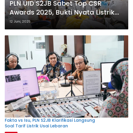
PLN UID S2JB Sabet Top CSR
Awards 2025, Bukti Nyata Listrik
Membawa Harapan!
12 Juni, 2025
Fakta vs Isu, PLN S2JB Klarifikasi Langsung
Soal Tarif Listrik Usai Lebaran