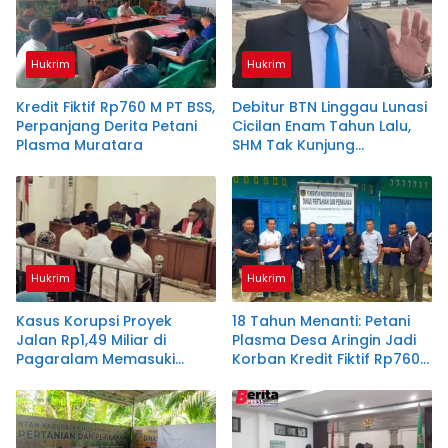
Hukrim
Hukrim
Kredit Fiktif Rp760 M PT BSS,
Debitur BTN Linggau Lunasi
Perpanjang Derita Petani
Cicilan Enam Tahun Lalu,
Plasma Muratara
SHM Tak Kunjung
Diserahkan
Hukrim
Hukrim
Kasus Korupsi Proyek
18 Tahun Menanti: Petani
Jalan Rp1,49 Miliar di
Plasma Desa Aringin Jadi
Pagaralam Memasuki
Korban Kredit Fiktif Rp760
Babak Akhir, Enam
M PT BSS
Terdakwa Dituntut 2,5
Tahun Penjara