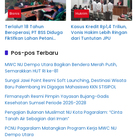
Bisnis
Hukrim
Terlalu!! 18 Tahun
Kasus Kredit Rp1,4 Triliun,
Beroperasi, PT BSS Diduga
Vonis Hakim Lebih Ringan
Fiktifkan Lahan Petani
dari Tuntutan JPU
Plasma Desa Aringin
Pos-pos Terbaru
MWC NU Dempo Utara Bagikan Bendera Merah Putih,
Semarakkan HUT RI ke-81
Sungai Jawi Point Resmi Soft Launching, Destinasi Wisata
Baru Palembang Ini Digagas Mahasiswa KKN STISIPOL
Firmansyah Resmi Pimpin Yayasan Bujang-Gadis
Kesehatan Sumsel Periode 2026-2028
Pengajian Bulanan Muslimat NU Kota Pagaralam: “Cinta
Tanah Air Sebagian dari Iman”
PCNU Pagaralam Matangkan Program Kerja MWC NU
Dempo Utara