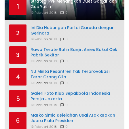
Strategi PPP Menangkan Duet Ganjar dan
1
Gus Yasin
19 Februari, 2018
0
Ini Dia Hubungan Partai Garuda dengan
2
Gerindra
19 Februari, 2018
0
Rawa Terate Rutin Banjir, Anies Bakal Cek
3
Pabrik Sekitar
19 Februari, 2018
0
NU Minta Pesantren Tak Terprovokasi
4
Teror Orang Gila
19 Februari, 2018
0
Galeri Foto Klub Sepakbola Indonesia
5
Persija Jakarta
19 Februari, 2018
0
Marko Simic Kelelahan Usai Arak arakan
6
Juara Piala Presiden
19 Februari, 2018
0