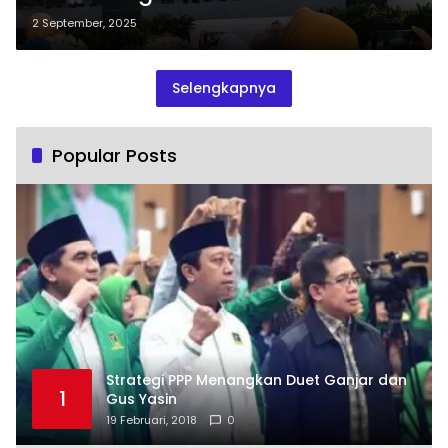
Ketenagakerjaan untuk
2 September, 2025
Ekosistem Desa
Selengkapnya
Popular Posts
Strategi PPP Menangkan Duet Ganjar dan
1
Gus Yasin
19 Februari, 2018
0