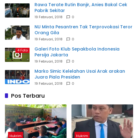
Rawa Terate Rutin Banjir, Anies Bakal Cek
Pabrik Sekitar
19 Februari, 2018
0
NU Minta Pesantren Tak Terprovokasi Teror
Orang Gila
19 Februari, 2018
0
Galeri Foto Klub Sepakbola Indonesia
4 Foto
Persija Jakarta
19 Februari, 2018
0
Marko Simic Kelelahan Usai Arak arakan
Juara Piala Presiden
19 Februari, 2018
0
Pos Terbaru
Hukrim
Hukrim