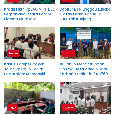
Kredit Fiktif Rp760 M PT BSS,
Debitur BTN Linggau Lunasi
Perpanjang Derita Petani
Cicilan Enam Tahun Lalu,
Plasma Muratara
SHM Tak Kunjung
Diserahkan
Hukrim
Hukrim
Kasus Korupsi Proyek
18 Tahun Menanti: Petani
Jalan Rp1,49 Miliar di
Plasma Desa Aringin Jadi
Pagaralam Memasuki
Korban Kredit Fiktif Rp760
Babak Akhir, Enam
M PT BSS
Terdakwa Dituntut 2,5
Tahun Penjara
Bisnis
Hukrim