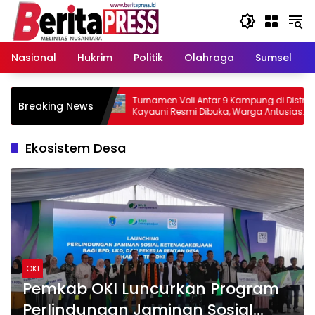
Langsung
ke
konten
Nasional
Hukrim
Politik
Olahraga
Sumsel
Prestasi
Turnamen Voli Antar 9 Kampung di Distrik
Breaking News
Sumsel
Kayauni Resmi Dibuka, Warga Antusias
Sambut HUT RI ke-81
Ekosistem Desa
OKI
Pemkab OKI Luncurkan Program
Perlindungan Jaminan Sosial