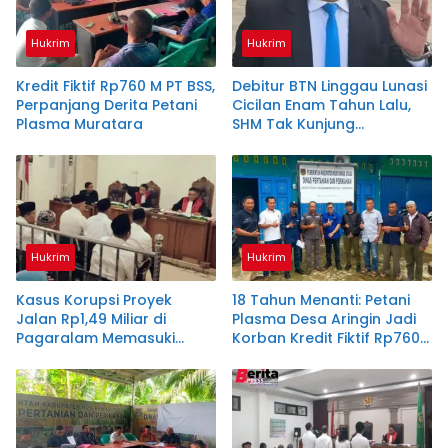
Hukrim
Hukrim
Kredit Fiktif Rp760 M PT BSS,
Debitur BTN Linggau Lunasi
Perpanjang Derita Petani
Cicilan Enam Tahun Lalu,
Plasma Muratara
SHM Tak Kunjung
Diserahkan
Hukrim
Hukrim
Kasus Korupsi Proyek
18 Tahun Menanti: Petani
Jalan Rp1,49 Miliar di
Plasma Desa Aringin Jadi
Pagaralam Memasuki
Korban Kredit Fiktif Rp760
Babak Akhir, Enam
M PT BSS
Terdakwa Dituntut 2,5
Tahun Penjara