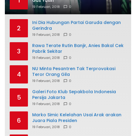
1
Gus Yasin
19 Februari, 2018
0
Ini Dia Hubungan Partai Garuda dengan
2
Gerindra
19 Februari, 2018
0
Rawa Terate Rutin Banjir, Anies Bakal Cek
3
Pabrik Sekitar
19 Februari, 2018
0
NU Minta Pesantren Tak Terprovokasi
4
Teror Orang Gila
19 Februari, 2018
0
Galeri Foto Klub Sepakbola Indonesia
5
Persija Jakarta
19 Februari, 2018
0
Marko Simic Kelelahan Usai Arak arakan
6
Juara Piala Presiden
19 Februari, 2018
0