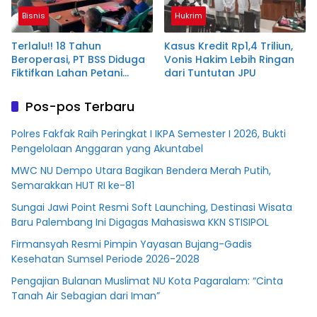
Bisnis
Hukrim
Terlalu!! 18 Tahun
Kasus Kredit Rp1,4 Triliun,
Beroperasi, PT BSS Diduga
Vonis Hakim Lebih Ringan
Fiktifkan Lahan Petani
dari Tuntutan JPU
Plasma Desa Aringin
Pos-pos Terbaru
Polres Fakfak Raih Peringkat I IKPA Semester I 2026, Bukti
Pengelolaan Anggaran yang Akuntabel
MWC NU Dempo Utara Bagikan Bendera Merah Putih,
Semarakkan HUT RI ke-81
Sungai Jawi Point Resmi Soft Launching, Destinasi Wisata
Baru Palembang Ini Digagas Mahasiswa KKN STISIPOL
Firmansyah Resmi Pimpin Yayasan Bujang-Gadis
Kesehatan Sumsel Periode 2026-2028
Pengajian Bulanan Muslimat NU Kota Pagaralam: “Cinta
Tanah Air Sebagian dari Iman”