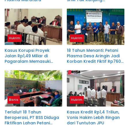
Diserahkan
Hukrim
Hukrim
Kasus Korupsi Proyek
18 Tahun Menanti: Petani
Jalan Rp1,49 Miliar di
Plasma Desa Aringin Jadi
Pagaralam Memasuki
Korban Kredit Fiktif Rp760
Babak Akhir, Enam
M PT BSS
Terdakwa Dituntut 2,5
Tahun Penjara
Bisnis
Hukrim
Terlalu!! 18 Tahun
Kasus Kredit Rp1,4 Triliun,
Beroperasi, PT BSS Diduga
Vonis Hakim Lebih Ringan
Fiktifkan Lahan Petani
dari Tuntutan JPU
Plasma Desa Aringin