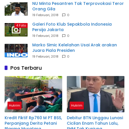
NU Minta Pesantren Tak Terprovokasi Teror
Orang Gila
19 Februari, 2018
0
Galeri Foto Klub Sepakbola Indonesia
4 Foto
Persija Jakarta
19 Februari, 2018
0
Marko Simic Kelelahan Usai Arak arakan
Juara Piala Presiden
19 Februari, 2018
0
Pos Terbaru
Hukrim
Hukrim
Kredit Fiktif Rp760 M PT BSS,
Debitur BTN Linggau Lunasi
Perpanjang Derita Petani
Cicilan Enam Tahun Lalu,
Plasma Muratara
SHM Tak Kunjung