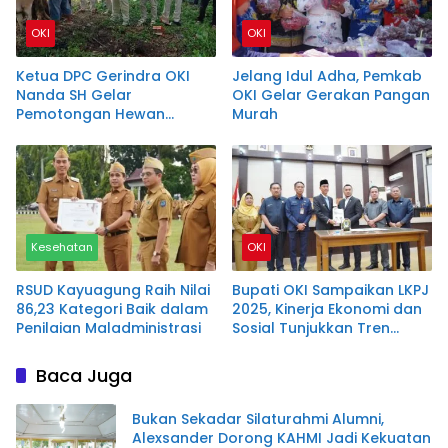
OKI
OKI
Ketua DPC Gerindra OKI
Jelang Idul Adha, Pemkab
Nanda SH Gelar
OKI Gelar Gerakan Pangan
Pemotongan Hewan
Murah
Kurban Bersama
Masyarakat
Kesehatan
OKI
RSUD Kayuagung Raih Nilai
Bupati OKI Sampaikan LKPJ
86,23 Kategori Baik dalam
2025, Kinerja Ekonomi dan
Penilaian Maladministrasi
Sosial Tunjukkan Tren
Positif
Baca Juga
Bukan Sekadar Silaturahmi Alumni,
Alexsander Dorong KAHMI Jadi Kekuatan