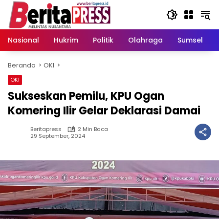
Langsung
ke
konten
Nasional
Hukrim
Politik
Olahraga
Sumsel
Beranda
OKI
OKI
Sukseskan Pemilu, KPU Ogan
Komering Ilir Gelar Deklarasi Damai
Beritapress
2 Min Baca
29 September, 2024