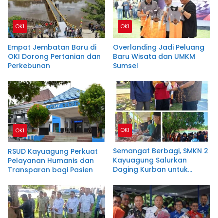
OKI
OKI
Empat Jembatan Baru di
Overlanding Jadi Peluang
OKI Dorong Pertanian dan
Baru Wisata dan UMKM
Perkebunan
Sumsel
OKI
OKI
Semangat Berbagi, SMKN 2
RSUD Kayuagung Perkuat
Kayuagung Salurkan
Pelayanan Humanis dan
Daging Kurban untuk
Transparan bagi Pasien
Warga