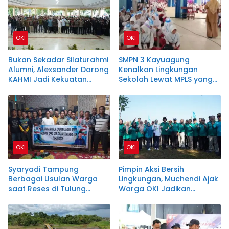
OKI
OKI
Bukan Sekadar Silaturahmi
SMPN 3 Kayuagung
Alumni, Alexsander Dorong
Kenalkan Lingkungan
KAHMI Jadi Kekuatan
Sekolah Lewat MPLS yang
Strategis di Era Digital
Edukatif dan Inklusif
OKI
OKI
Syaryadi Tampung
Pimpin Aksi Bersih
Berbagai Usulan Warga
Lingkungan, Muchendi Ajak
saat Reses di Tulung
Warga OKI Jadikan
Selapan
Kebersihan Sebagai
Budaya