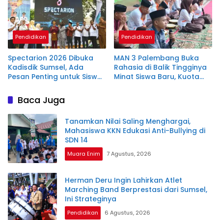
Pendidikan
Pendidikan
Spectarion 2026 Dibuka
MAN 3 Palembang Buka
Kadisdik Sumsel, Ada
Rahasia di Balik Tingginya
Pesan Penting untuk Siswa
Minat Siswa Baru, Kuota
SMAN 6 Palembang
100 Persen!
Baca Juga
Tanamkan Nilai Saling Menghargai,
Mahasiswa KKN Edukasi Anti-Bullying di
SDN 14
Muara Enim
7 Agustus, 2026
Herman Deru Ingin Lahirkan Atlet
Marching Band Berprestasi dari Sumsel,
Ini Strateginya
Pendidikan
6 Agustus, 2026