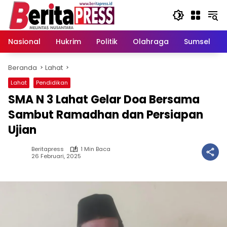
Langsung
ke
konten
Nasional
Hukrim
Politik
Olahraga
Sumsel
Beranda
Lahat
Lahat
Pendidikan
SMA N 3 Lahat Gelar Doa Bersama
Sambut Ramadhan dan Persiapan
Ujian
Beritapress
1 Min Baca
26 Februari, 2025