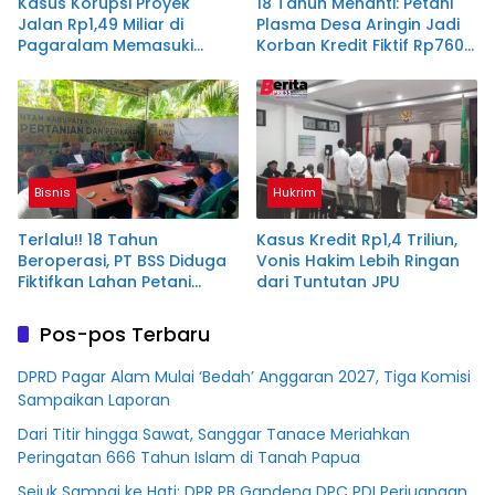
Kasus Korupsi Proyek
18 Tahun Menanti: Petani
Jalan Rp1,49 Miliar di
Plasma Desa Aringin Jadi
Pagaralam Memasuki
Korban Kredit Fiktif Rp760
Babak Akhir, Enam
M PT BSS
Terdakwa Dituntut 2,5
Tahun Penjara
Bisnis
Hukrim
Terlalu!! 18 Tahun
Kasus Kredit Rp1,4 Triliun,
Beroperasi, PT BSS Diduga
Vonis Hakim Lebih Ringan
Fiktifkan Lahan Petani
dari Tuntutan JPU
Plasma Desa Aringin
Pos-pos Terbaru
DPRD Pagar Alam Mulai ‘Bedah’ Anggaran 2027, Tiga Komisi
Sampaikan Laporan
Dari Titir hingga Sawat, Sanggar Tanace Meriahkan
Peringatan 666 Tahun Islam di Tanah Papua
Sejuk Sampai ke Hati: DPR PB Gandeng DPC PDI Perjuangan