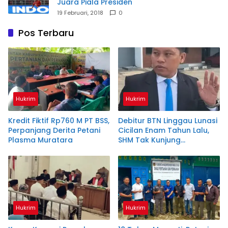
Juara Piala Presiden
19 Februari, 2018
0
Pos Terbaru
Hukrim
Hukrim
Kredit Fiktif Rp760 M PT BSS,
Debitur BTN Linggau Lunasi
Perpanjang Derita Petani
Cicilan Enam Tahun Lalu,
Plasma Muratara
SHM Tak Kunjung
Diserahkan
Hukrim
Hukrim