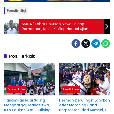
Penulis: Sigi
SMK N 1 Lahat Liburkan Siswa Jelang
Ramadhan, Kelas XII Siap Hadapi Ujian
Pos Terkait
Muara Enim
Pendidikan
Tanamkan Nilai Saling
Herman Deru Ingin Lahirkan
Menghargai, Mahasiswa
Atlet Marching Band
KKN Edukasi Anti-Bullying di
Berprestasi dari Sumsel, Ini