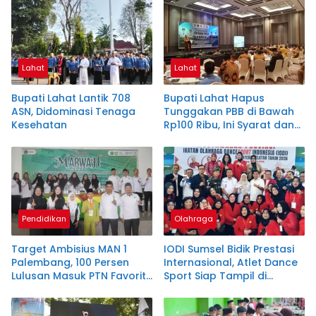
Lahat
Lahat
Bupati Lahat Lantik 708
Bupati Lahat Hapus
ASN, Didominasi Tenaga
Tunggakan PBB di Bawah
Kesehatan
Rp100 Ribu, Ini Syarat dan
Alasannya
Pendidikan
Olahraga
Target Ambisius MAN 1
IODI Sumsel Bidik Prestasi
Palembang, 100 Persen
Internasional, Atlet Dance
Lulusan Masuk PTN Favorit
Sport Siap Tampil di
dan Kampus
Malaysia
Mancanegara