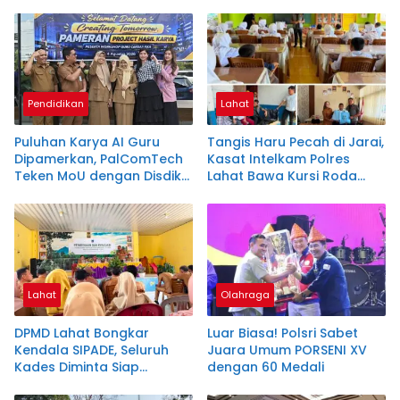
SDN 14
Strateginya
Pendidikan
Lahat
Puluhan Karya AI Guru
Tangis Haru Pecah di Jarai,
Dipamerkan, PalComTech
Kasat Intelkam Polres
Teken MoU dengan Disdik
Lahat Bawa Kursi Roda
Sumsel
untuk Siswa Lumpuh
Lahat
Olahraga
DPMD Lahat Bongkar
Luar Biasa! Polsri Sabet
Kendala SIPADE, Seluruh
Juara Umum PORSENI XV
Kades Diminta Siap
dengan 60 Medali
Berbenah