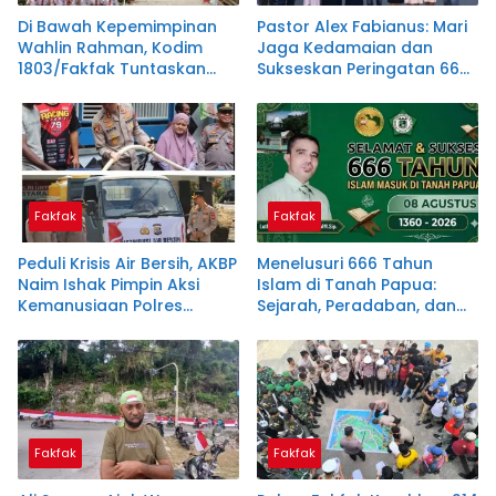
Di Bawah Kepemimpinan
Pastor Alex Fabianus: Mari
Wahlin Rahman, Kodim
Jaga Kedamaian dan
1803/Fakfak Tuntaskan
Sukseskan Peringatan 666
Dua Jembatan
Tahun Islam Masuk Papua
Fakfak
Fakfak
Peduli Krisis Air Bersih, AKBP
Menelusuri 666 Tahun
Naim Ishak Pimpin Aksi
Islam di Tanah Papua:
Kemanusiaan Polres
Sejarah, Peradaban, dan
Fakfak
Filosofi Satu Tungku Tiga
Batu
Fakfak
Fakfak