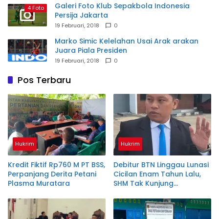
Galeri Foto Klub Sepakbola Indonesia
4 Foto
Persija Jakarta
19 Februari, 2018
0
Marko Simic Kelelahan Usai Arak arakan
Juara Piala Presiden
19 Februari, 2018
0
Pos Terbaru
Hukrim
Hukrim
Kredit Fiktif Rp760 M PT BSS,
Debitur BTN Linggau Lunasi
Perpanjang Derita Petani
Cicilan Enam Tahun Lalu,
Plasma Muratara
SHM Tak Kunjung
Diserahkan