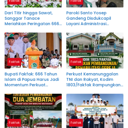
Fakfak
Fakfak
Dari Titir hingga Sawat,
Paroki Santo Yosep
Sanggar Tanace
Gandeng Disdukcapil
Meriahkan Peringatan 666
Layani Administrasi
Tahun Islam di Tanah
Kependudukan, Dukung
Papua
Instruksi Bupati Samaun
Dahlan
Fakfak
Fakfak
Bupati Fakfak: 666 Tahun
Perkuat Kemanunggalan
Islam di Papua Harus Jadi
TNI dan Rakyat, Kodim
Momentum Perkuat
1803/Fakfak Rampungkan
Toleransi
Rehabilitasi Dua Gereja
Fakfak
Fakfak