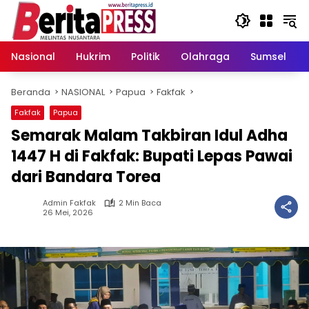
Langsung
ke
konten
Nasional
Hukrim
Politik
Olahraga
Sumsel
Beranda
NASIONAL
Papua
Fakfak
Fakfak
Papua
Semarak Malam Takbiran Idul Adha
1447 H di Fakfak: Bupati Lepas Pawai
dari Bandara Torea
Admin Fakfak
2 Min Baca
26 Mei, 2026