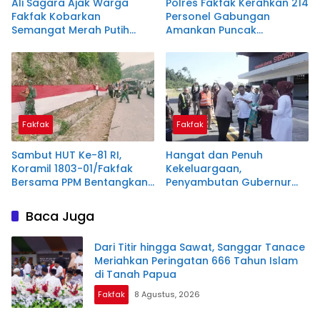
Ali Sagara Ajak Warga
Polres Fakfak Kerahkan 214
Fakfak Kobarkan
Personel Gabungan
Semangat Merah Putih
Amankan Puncak
Lewat Pembentangan
Peringatan 666 Tahun
Bendera 1.200 Meter
Islam di Tanah Papua
Fakfak
Fakfak
Sambut HUT Ke-81 RI,
Hangat dan Penuh
Koramil 1803-01/Fakfak
Kekeluargaan,
Bersama PPM Bentangkan
Penyambutan Gubernur
Bendera Raksasa 300
Papua di Fakfak Warnai
Meter
Peringatan 666 Tahun
Baca Juga
Islam
Dari Titir hingga Sawat, Sanggar Tanace
Meriahkan Peringatan 666 Tahun Islam
di Tanah Papua
Fakfak
8 Agustus, 2026