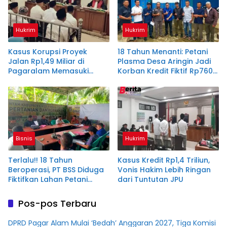
Hukrim
Hukrim
Kasus Korupsi Proyek
18 Tahun Menanti: Petani
Jalan Rp1,49 Miliar di
Plasma Desa Aringin Jadi
Pagaralam Memasuki
Korban Kredit Fiktif Rp760
Babak Akhir, Enam
M PT BSS
Terdakwa Dituntut 2,5
Tahun Penjara
Bisnis
Hukrim
Terlalu!! 18 Tahun
Kasus Kredit Rp1,4 Triliun,
Beroperasi, PT BSS Diduga
Vonis Hakim Lebih Ringan
Fiktifkan Lahan Petani
dari Tuntutan JPU
Plasma Desa Aringin
Pos-pos Terbaru
DPRD Pagar Alam Mulai ‘Bedah’ Anggaran 2027, Tiga Komisi