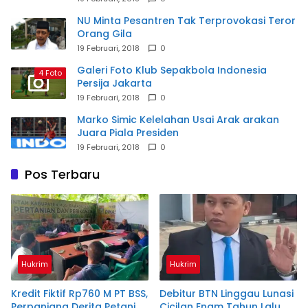
NU Minta Pesantren Tak Terprovokasi Teror
Orang Gila
19 Februari, 2018
0
Galeri Foto Klub Sepakbola Indonesia
4 Foto
Persija Jakarta
19 Februari, 2018
0
Marko Simic Kelelahan Usai Arak arakan
Juara Piala Presiden
19 Februari, 2018
0
Pos Terbaru
Hukrim
Hukrim
Kredit Fiktif Rp760 M PT BSS,
Debitur BTN Linggau Lunasi
Perpanjang Derita Petani
Cicilan Enam Tahun Lalu,