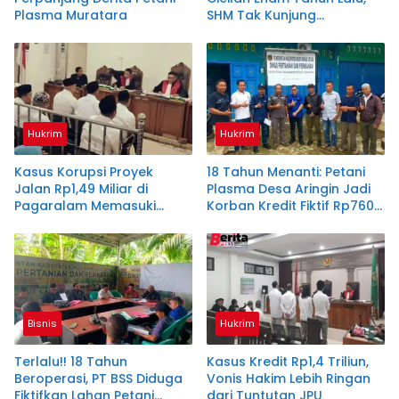
Plasma Muratara
SHM Tak Kunjung
Diserahkan
Hukrim
Hukrim
Kasus Korupsi Proyek
18 Tahun Menanti: Petani
Jalan Rp1,49 Miliar di
Plasma Desa Aringin Jadi
Pagaralam Memasuki
Korban Kredit Fiktif Rp760
Babak Akhir, Enam
M PT BSS
Terdakwa Dituntut 2,5
Tahun Penjara
Bisnis
Hukrim
Terlalu!! 18 Tahun
Kasus Kredit Rp1,4 Triliun,
Beroperasi, PT BSS Diduga
Vonis Hakim Lebih Ringan
Fiktifkan Lahan Petani
dari Tuntutan JPU