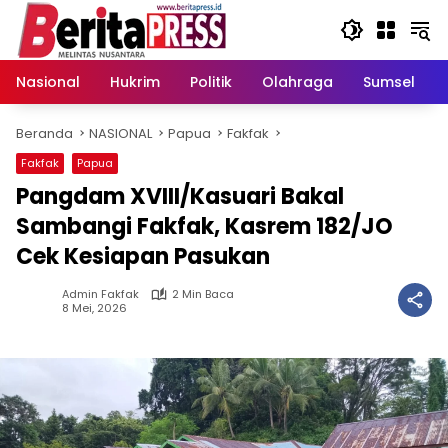
Langsung
ke
konten
Nasional
Hukrim
Politik
Olahraga
Sumsel
Beranda
NASIONAL
Papua
Fakfak
Fakfak
Papua
Pangdam XVIII/Kasuari Bakal
Sambangi Fakfak, Kasrem 182/JO
Cek Kesiapan Pasukan
Admin Fakfak
2 Min Baca
8 Mei, 2026