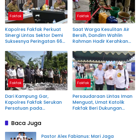
Fakfak
Fakfak
Kapolres Fakfak Perkuat
Saat Warga Kesulitan Air
Sinergi Lintas Sektor Demi
Bersih, Dandim Wahlin
Suksesnya Peringatan 666
Rahman Hadir Kerahkan
Tahun Masuknya Islam
Personel Salurkan Bantuan
Fakfak
Fakfak
Dari Kampung Gar,
Persaudaraan Lintas Iman
Kapolres Fakfak Serukan
Menguat, Umat Katolik
Persatuan pada
Fakfak Beri Dukungan
Peringatan 666 Tahun
untuk Peringatan 666
Masuknya Islam di Tanah
Tahun Masuknya Islam di
Baca Juga
Papua
Tanah Papua
Pastor Alex Fabianus: Mari Jaga