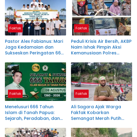
Fakfak
Fakfak
Pastor Alex Fabianus: Mari
Peduli Krisis Air Bersih, AKBP
Jaga Kedamaian dan
Naim Ishak Pimpin Aksi
Sukseskan Peringatan 666
Kemanusiaan Polres
Tahun Islam Masuk Papua
Fakfak
Fakfak
Fakfak
Menelusuri 666 Tahun
Ali Sagara Ajak Warga
Islam di Tanah Papua:
Fakfak Kobarkan
Sejarah, Peradaban, dan
Semangat Merah Putih
Filosofi Satu Tungku Tiga
Lewat Pembentangan
Batu
Bendera 1.200 Meter