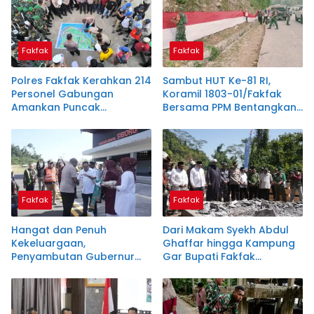
Fakfak
Fakfak
Polres Fakfak Kerahkan 214
Sambut HUT Ke-81 RI,
Personel Gabungan
Koramil 1803-01/Fakfak
Amankan Puncak
Bersama PPM Bentangkan
Peringatan 666 Tahun
Bendera Raksasa 300
Islam di Tanah Papua
Meter
Fakfak
Fakfak
Hangat dan Penuh
Dari Makam Syekh Abdul
Kekeluargaan,
Ghaffar hingga Kampung
Penyambutan Gubernur
Gar Bupati Fakfak
Papua di Fakfak Warnai
Teguhkan Semangat
Peringatan 666 Tahun
Persatuan Menyambut 666
Islam
Tahun Islam