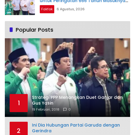
untuk Peringatan 666 Tahun Masuknya
Islam di Tanah Papua
Fakfak
6 Agustus, 2026
Popular Posts
Strategi PPP Menangkan Duet Ganjar dan
1
Gus Yasin
19 Februari, 2018
0
Ini Dia Hubungan Partai Garuda dengan
2
Gerindra