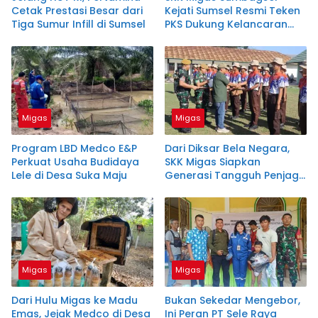
Cetak Prestasi Besar dari
Kejati Sumsel Resmi Teken
Tiga Sumur Infill di Sumsel
PKS Dukung Kelancaran
Operasional Hulu Migas
Migas
Migas
Program LBD Medco E&P
Dari Diksar Bela Negara,
Perkuat Usaha Budidaya
SKK Migas Siapkan
Lele di Desa Suka Maju
Generasi Tangguh Penjaga
Energi Nasional
Migas
Migas
Dari Hulu Migas ke Madu
Bukan Sekedar Mengebor,
Emas, Jejak Medco di Desa
Ini Peran PT Sele Raya