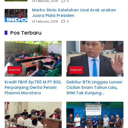
19 Februari, 2018
0
Marko Simic Kelelahan Usai Arak arakan
Juara Piala Presiden
19 Februari, 2018
0
Pos Terbaru
Hukrim
Hukrim
Kredit Fiktif Rp760 M PT BSS,
Debitur BTN Linggau Lunasi
Perpanjang Derita Petani
Cicilan Enam Tahun Lalu,
Plasma Muratara
SHM Tak Kunjung
Diserahkan