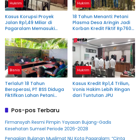
Hukrim
Hukrim
Kasus Korupsi Proyek
18 Tahun Menanti: Petani
Jalan Rp1,49 Miliar di
Plasma Desa Aringin Jadi
Pagaralam Memasuki
Korban Kredit Fiktif Rp760
Babak Akhir, Enam
M PT BSS
Terdakwa Dituntut 2,5
Tahun Penjara
Bisnis
Hukrim
Terlalu!! 18 Tahun
Kasus Kredit Rp1,4 Triliun,
Beroperasi, PT BSS Diduga
Vonis Hakim Lebih Ringan
Fiktifkan Lahan Petani
dari Tuntutan JPU
Plasma Desa Aringin
Pos-pos Terbaru
Firmansyah Resmi Pimpin Yayasan Bujang-Gadis
Kesehatan Sumsel Periode 2026-2028
Pengajian Bulanan Muslimat NU Kota Pagaralam: “Cinta