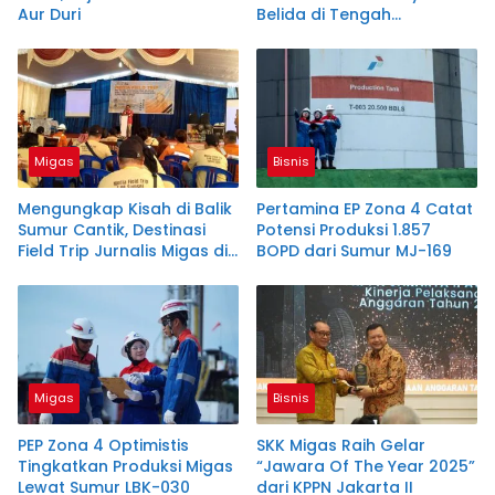
Aur Duri
Belida di Tengah
Masyarakat
Migas
Bisnis
Mengungkap Kisah di Balik
Pertamina EP Zona 4 Catat
Sumur Cantik, Destinasi
Potensi Produksi 1.857
Field Trip Jurnalis Migas di
BOPD dari Sumur MJ-169
Muara Enim
Migas
Bisnis
PEP Zona 4 Optimistis
SKK Migas Raih Gelar
Tingkatkan Produksi Migas
“Jawara Of The Year 2025”
Lewat Sumur LBK-030
dari KPPN Jakarta II