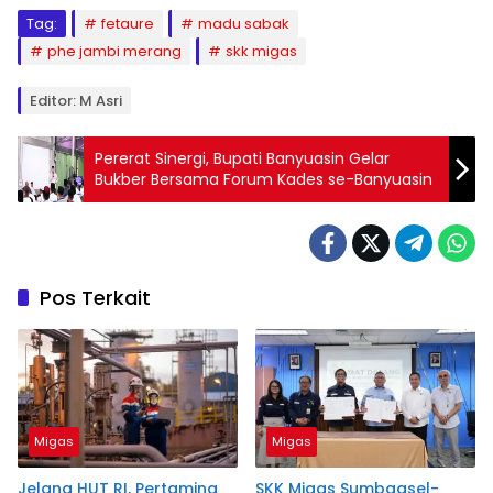
Tag:
fetaure
madu sabak
phe jambi merang
skk migas
Editor: M Asri
Pererat Sinergi, Bupati Banyuasin Gelar
Bukber Bersama Forum Kades se-Banyuasin
Pos Terkait
Migas
Migas
Jelang HUT RI, Pertamina
SKK Migas Sumbagsel-