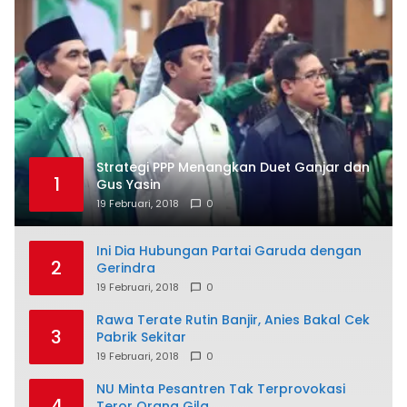
Strategi PPP Menangkan Duet Ganjar dan
1
Gus Yasin
19 Februari, 2018
0
Ini Dia Hubungan Partai Garuda dengan
2
Gerindra
19 Februari, 2018
0
Rawa Terate Rutin Banjir, Anies Bakal Cek
3
Pabrik Sekitar
19 Februari, 2018
0
NU Minta Pesantren Tak Terprovokasi
4
Teror Orang Gila