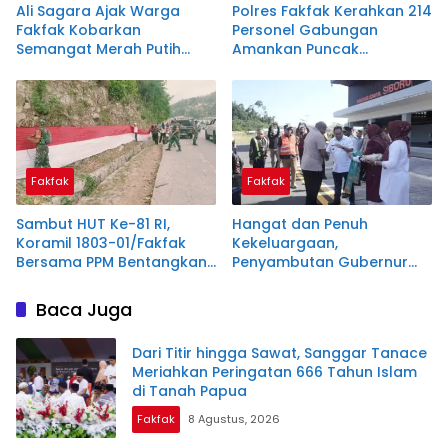
Ali Sagara Ajak Warga
Polres Fakfak Kerahkan 214
Fakfak Kobarkan
Personel Gabungan
Semangat Merah Putih
Amankan Puncak
Lewat Pembentangan
Peringatan 666 Tahun
Bendera 1.200 Meter
Islam di Tanah Papua
Fakfak
Fakfak
Sambut HUT Ke-81 RI,
Hangat dan Penuh
Koramil 1803-01/Fakfak
Kekeluargaan,
Bersama PPM Bentangkan
Penyambutan Gubernur
Bendera Raksasa 300
Papua di Fakfak Warnai
Meter
Peringatan 666 Tahun
Baca Juga
Islam
Dari Titir hingga Sawat, Sanggar Tanace
Meriahkan Peringatan 666 Tahun Islam
di Tanah Papua
Fakfak
8 Agustus, 2026