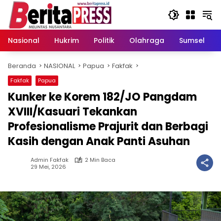
Langsung
ke
konten
Nasional
Hukrim
Politik
Olahraga
Sumsel
Beranda
NASIONAL
Papua
Fakfak
Fakfak
Papua
Kunker ke Korem 182/JO Pangdam
XVIII/Kasuari Tekankan
Profesionalisme Prajurit dan Berbagi
Kasih dengan Anak Panti Asuhan
Admin Fakfak
2 Min Baca
29 Mei, 2026