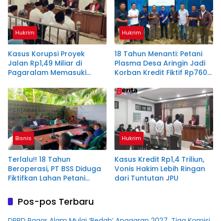
Hukrim
Hukrim
Kasus Korupsi Proyek
18 Tahun Menanti: Petani
Jalan Rp1,49 Miliar di
Plasma Desa Aringin Jadi
Pagaralam Memasuki
Korban Kredit Fiktif Rp760
Babak Akhir, Enam
M PT BSS
Terdakwa Dituntut 2,5
Tahun Penjara
Bisnis
Hukrim
Terlalu!! 18 Tahun
Kasus Kredit Rp1,4 Triliun,
Beroperasi, PT BSS Diduga
Vonis Hakim Lebih Ringan
Fiktifkan Lahan Petani
dari Tuntutan JPU
Plasma Desa Aringin
Pos-pos Terbaru
DPRD Pagar Alam Mulai ‘Bedah’ Anggaran 2027, Tiga Komisi