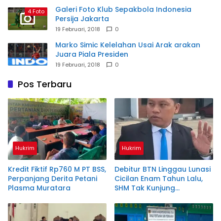
Galeri Foto Klub Sepakbola Indonesia
4 Foto
Persija Jakarta
19 Februari, 2018
0
Marko Simic Kelelahan Usai Arak arakan
Juara Piala Presiden
19 Februari, 2018
0
Pos Terbaru
Hukrim
Hukrim
Kredit Fiktif Rp760 M PT BSS,
Debitur BTN Linggau Lunasi
Perpanjang Derita Petani
Cicilan Enam Tahun Lalu,
Plasma Muratara
SHM Tak Kunjung
Diserahkan