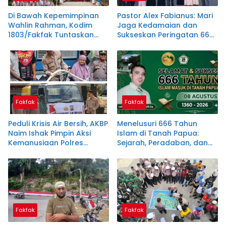
Di Bawah Kepemimpinan
Pastor Alex Fabianus: Mari
Wahlin Rahman, Kodim
Jaga Kedamaian dan
1803/Fakfak Tuntaskan
Sukseskan Peringatan 666
Dua Jembatan
Tahun Islam Masuk Papua
Fakfak
Fakfak
Peduli Krisis Air Bersih, AKBP
Menelusuri 666 Tahun
Naim Ishak Pimpin Aksi
Islam di Tanah Papua:
Kemanusiaan Polres
Sejarah, Peradaban, dan
Fakfak
Filosofi Satu Tungku Tiga
Batu
Fakfak
Fakfak