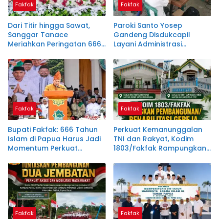
Fakfak
Fakfak
Dari Titir hingga Sawat,
Paroki Santo Yosep
Sanggar Tanace
Gandeng Disdukcapil
Meriahkan Peringatan 666
Layani Administrasi
Tahun Islam di Tanah
Kependudukan, Dukung
Papua
Instruksi Bupati Samaun
Dahlan
Fakfak
Fakfak
Bupati Fakfak: 666 Tahun
Perkuat Kemanunggalan
Islam di Papua Harus Jadi
TNI dan Rakyat, Kodim
Momentum Perkuat
1803/Fakfak Rampungkan
Toleransi
Rehabilitasi Dua Gereja
Fakfak
Fakfak