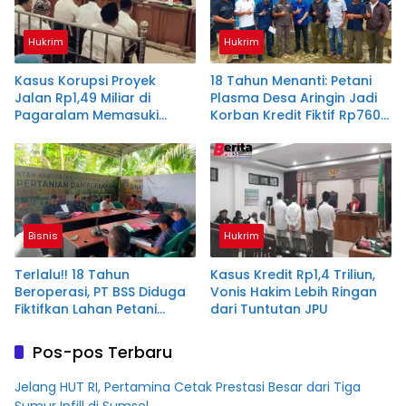
Hukrim
Hukrim
Kasus Korupsi Proyek
18 Tahun Menanti: Petani
Jalan Rp1,49 Miliar di
Plasma Desa Aringin Jadi
Pagaralam Memasuki
Korban Kredit Fiktif Rp760
Babak Akhir, Enam
M PT BSS
Terdakwa Dituntut 2,5
Tahun Penjara
Bisnis
Hukrim
Terlalu!! 18 Tahun
Kasus Kredit Rp1,4 Triliun,
Beroperasi, PT BSS Diduga
Vonis Hakim Lebih Ringan
Fiktifkan Lahan Petani
dari Tuntutan JPU
Plasma Desa Aringin
Pos-pos Terbaru
Jelang HUT RI, Pertamina Cetak Prestasi Besar dari Tiga
Sumur Infill di Sumsel