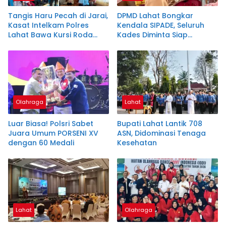
Tangis Haru Pecah di Jarai,
DPMD Lahat Bongkar
Kasat Intelkam Polres
Kendala SIPADE, Seluruh
Lahat Bawa Kursi Roda
Kades Diminta Siap
untuk Siswa Lumpuh
Berbenah
Olahraga
Lahat
Luar Biasa! Polsri Sabet
Bupati Lahat Lantik 708
Juara Umum PORSENI XV
ASN, Didominasi Tenaga
dengan 60 Medali
Kesehatan
Lahat
Olahraga