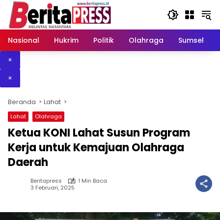
Langsung
ke
konten
Nasional
Hukrim
Politik
Olahraga
Sumsel
×
×
Beranda
Lahat
Lahat
Olahraga
Ketua KONI Lahat Susun Program
Kerja untuk Kemajuan Olahraga
Daerah
Beritapress
1 Min Baca
3 Februari, 2025