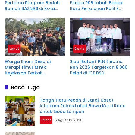
Pertama Program Bedah
Pimpin PKB Lahat, Babak
Rumah BAZNAS di Kota
Baru Perjalanan Politik
Baru
Wakil Bupati
Lahat
Bisnis
Warga Enam Desa di
Siap Ikutan? PLN Electric
Merapi Timur Minta
Run 2026 Targetkan 8.000
Kejelasan Terkait
Pelari di ICE BSD
Pembangunan Jalan
Hauling PT ALR
Baca Juga
Tangis Haru Pecah di Jarai, Kasat
Intelkam Polres Lahat Bawa Kursi Roda
untuk Siswa Lumpuh
Lahat
5 Agustus, 2026