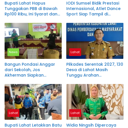
Bupati Lahat Hapus
IODI Sumsel Bidik Prestasi
Tunggakan PBB di Bawah
Internasional, Atlet Dance
Rp100 Ribu, Ini Syarat dan
Sport Siap Tampil di
Alasannya
Malaysia
News
Lahat
Bangun Pondasi Anggar
Pilkades Serentak 2027, 130
dari Sekolah, Jos
Desa di Lahat Masih
Akherman Siapkan
Tunggu Arahan
Regenerasi Atlet OKU
Kemendagri
Selatan Menuju Porprov
2027
Lahat
Lahat
Bupati Lahat Letakkan Batu
Widia Ningsih Dipercaya