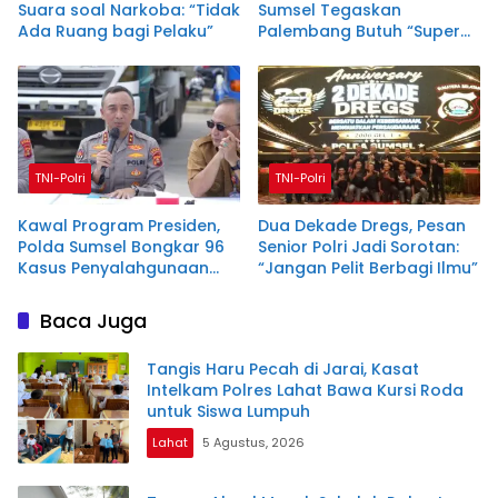
Suara soal Narkoba: “Tidak
Sumsel Tegaskan
Ada Ruang bagi Pelaku”
Palembang Butuh “Super
Team”
TNI-Polri
TNI-Polri
Kawal Program Presiden,
Dua Dekade Dregs, Pesan
Polda Sumsel Bongkar 96
Senior Polri Jadi Sorotan:
Kasus Penyalahgunaan
“Jangan Pelit Berbagi Ilmu”
BBM Ilegal Lintas Daerah
Baca Juga
Tangis Haru Pecah di Jarai, Kasat
Intelkam Polres Lahat Bawa Kursi Roda
untuk Siswa Lumpuh
Lahat
5 Agustus, 2026