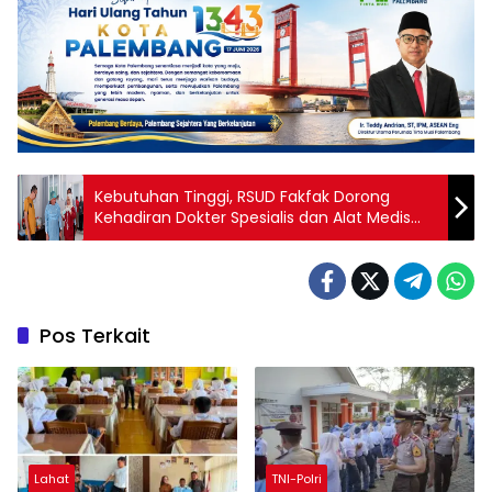
Kebutuhan Tinggi, RSUD Fakfak Dorong
Kehadiran Dokter Spesialis dan Alat Medis
Modern
Pos Terkait
Lahat
TNI-Polri