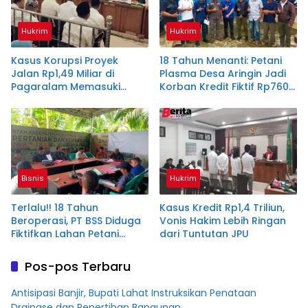
Hukrim
Hukrim
Kasus Korupsi Proyek
18 Tahun Menanti: Petani
Jalan Rp1,49 Miliar di
Plasma Desa Aringin Jadi
Pagaralam Memasuki
Korban Kredit Fiktif Rp760
Babak Akhir, Enam
M PT BSS
Terdakwa Dituntut 2,5
Tahun Penjara
Bisnis
Hukrim
Terlalu!! 18 Tahun
Kasus Kredit Rp1,4 Triliun,
Beroperasi, PT BSS Diduga
Vonis Hakim Lebih Ringan
Fiktifkan Lahan Petani
dari Tuntutan JPU
Plasma Desa Aringin
Pos-pos Terbaru
Antisipasi Banjir, Bupati Lahat Instruksikan Penataan
Drainase dan Penertiban Bangunan