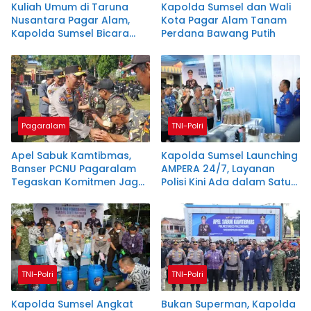
Kuliah Umum di Taruna
Kapolda Sumsel dan Wali
Nusantara Pagar Alam,
Kota Pagar Alam Tanam
Kapolda Sumsel Bicara
Perdana Bawang Putih
Generasi Emas 2045
Pagaralam
TNI-Polri
Apel Sabuk Kamtibmas,
Kapolda Sumsel Launching
Banser PCNU Pagaralam
AMPERA 24/7, Layanan
Tegaskan Komitmen Jaga
Polisi Kini Ada dalam Satu
Keamanan
Genggaman
TNI-Polri
TNI-Polri
Kapolda Sumsel Angkat
Bukan Superman, Kapolda