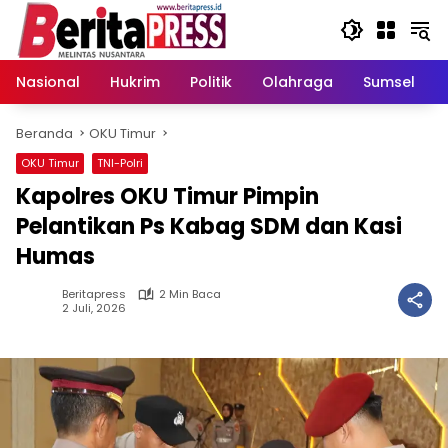
Langsung
ke
konten
Nasional
Hukrim
Politik
Olahraga
Sumsel
Beranda
OKU Timur
OKU Timur
TNI-Polri
Kapolres OKU Timur Pimpin
Pelantikan Ps Kabag SDM dan Kasi
Humas
Beritapress
2 Min Baca
2 Juli, 2026