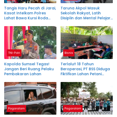
Tangis Haru Pecah di Jarai,
Taruna Akpol Masuk
Kasat Intelkam Polres
Sekolah Rakyat, Latih
Lahat Bawa Kursi Roda
Disiplin dan Mental Pelajar
untuk Siswa Lumpuh
di Sumsel
TNI-Polri
Bisnis
Kapolda Sumsel Tegas!
Terlalu!! 18 Tahun
Jangan Beri Ruang Pelaku
Beroperasi, PT BSS Diduga
Pembakaran Lahan
Fiktifkan Lahan Petani
Plasma Desa Aringin
Pagaralam
Pagaralam