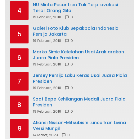
NU Minta Pesantren Tak Terprovokasi
4
Teror Orang Gila
19 Februari, 2018
0
Galeri Foto Klub Sepakbola Indonesia
5
Persija Jakarta
19 Februari, 2018
0
Marko Simic Kelelahan Usai Arak arakan
6
Juara Piala Presiden
19 Februari, 2018
0
Jersey Persija Laku Keras Usai Juara Piala
7
Presiden
19 Februari, 2018
0
Saat Bepe Kehilangan Medali Juara Piala
8
Presiden
19 Februari, 2018
0
Aliansi Nissan-Mitsubishi Luncurkan Livina
9
Versi Mungil
14 Maret, 2023
0