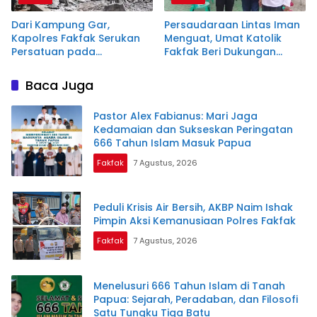
Dari Kampung Gar,
Persaudaraan Lintas Iman
Kapolres Fakfak Serukan
Menguat, Umat Katolik
Persatuan pada
Fakfak Beri Dukungan
Peringatan 666 Tahun
untuk Peringatan 666
Masuknya Islam di Tanah
Tahun Masuknya Islam di
Baca Juga
Papua
Tanah Papua
Pastor Alex Fabianus: Mari Jaga
Kedamaian dan Sukseskan Peringatan
666 Tahun Islam Masuk Papua
Fakfak
7 Agustus, 2026
Peduli Krisis Air Bersih, AKBP Naim Ishak
Pimpin Aksi Kemanusiaan Polres Fakfak
Fakfak
7 Agustus, 2026
Menelusuri 666 Tahun Islam di Tanah
Papua: Sejarah, Peradaban, dan Filosofi
Satu Tungku Tiga Batu