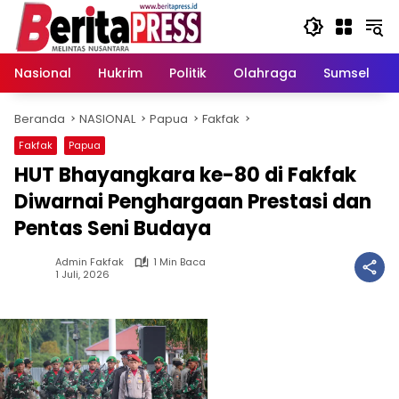
Langsung
ke
konten
Nasional
Hukrim
Politik
Olahraga
Sumsel
Beranda
NASIONAL
Papua
Fakfak
Fakfak
Papua
HUT Bhayangkara ke-80 di Fakfak
Diwarnai Penghargaan Prestasi dan
Pentas Seni Budaya
Admin Fakfak
1 Min Baca
1 Juli, 2026