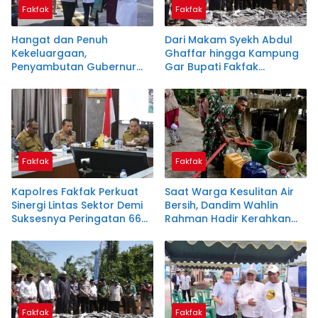
Fakfak
Fakfak
Hangat dan Penuh
Dari Makam Syekh Abdul
Kekeluargaan,
Ghaffar hingga Kampung
Penyambutan Gubernur
Gar Bupati Fakfak
Papua di Fakfak Warnai
Teguhkan Semangat
Peringatan 666 Tahun
Persatuan Menyambut 666
Islam
Tahun Islam
Fakfak
Fakfak
Kapolres Fakfak Perkuat
Saat Warga Kesulitan Air
Sinergi Lintas Sektor Demi
Bersih, Dandim Wahlin
Suksesnya Peringatan 666
Rahman Hadir Kerahkan
Tahun Masuknya Islam
Personel Salurkan Bantuan
Fakfak
Fakfak