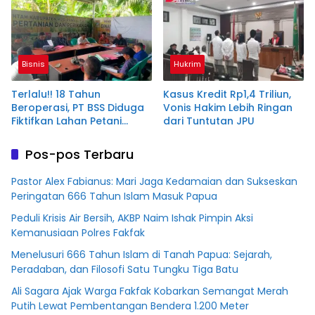
Tahun Penjara
Bisnis
Hukrim
Terlalu!! 18 Tahun
Kasus Kredit Rp1,4 Triliun,
Beroperasi, PT BSS Diduga
Vonis Hakim Lebih Ringan
Fiktifkan Lahan Petani
dari Tuntutan JPU
Plasma Desa Aringin
Pos-pos Terbaru
Pastor Alex Fabianus: Mari Jaga Kedamaian dan Sukseskan
Peringatan 666 Tahun Islam Masuk Papua
Peduli Krisis Air Bersih, AKBP Naim Ishak Pimpin Aksi
Kemanusiaan Polres Fakfak
Menelusuri 666 Tahun Islam di Tanah Papua: Sejarah,
Peradaban, dan Filosofi Satu Tungku Tiga Batu
Ali Sagara Ajak Warga Fakfak Kobarkan Semangat Merah
Putih Lewat Pembentangan Bendera 1.200 Meter