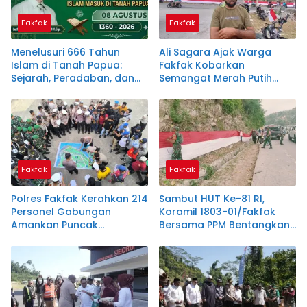
Fakfak
Fakfak
Menelusuri 666 Tahun
Ali Sagara Ajak Warga
Islam di Tanah Papua:
Fakfak Kobarkan
Sejarah, Peradaban, dan
Semangat Merah Putih
Filosofi Satu Tungku Tiga
Lewat Pembentangan
Batu
Bendera 1.200 Meter
Fakfak
Fakfak
Polres Fakfak Kerahkan 214
Sambut HUT Ke-81 RI,
Personel Gabungan
Koramil 1803-01/Fakfak
Amankan Puncak
Bersama PPM Bentangkan
Peringatan 666 Tahun
Bendera Raksasa 300
Islam di Tanah Papua
Meter