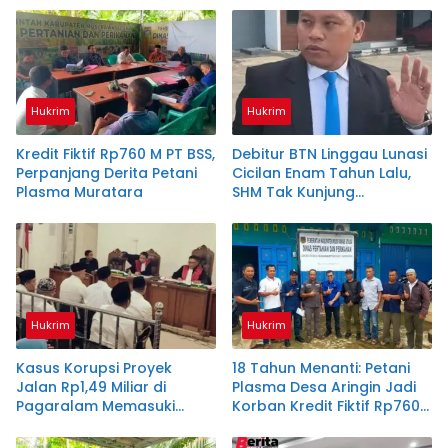
Hukrim
Hukrim
Kredit Fiktif Rp760 M PT BSS,
Debitur BTN Linggau Lunasi
Perpanjang Derita Petani
Cicilan Enam Tahun Lalu,
Plasma Muratara
SHM Tak Kunjung
Diserahkan
Hukrim
Hukrim
Kasus Korupsi Proyek
18 Tahun Menanti: Petani
Jalan Rp1,49 Miliar di
Plasma Desa Aringin Jadi
Pagaralam Memasuki
Korban Kredit Fiktif Rp760
Babak Akhir, Enam
M PT BSS
Terdakwa Dituntut 2,5