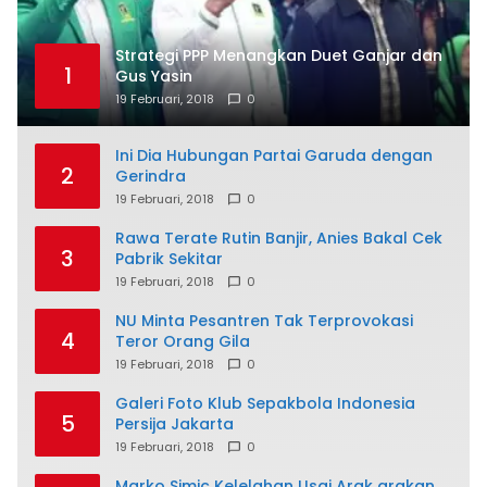
Strategi PPP Menangkan Duet Ganjar dan
1
Gus Yasin
19 Februari, 2018
0
Ini Dia Hubungan Partai Garuda dengan
2
Gerindra
19 Februari, 2018
0
Rawa Terate Rutin Banjir, Anies Bakal Cek
3
Pabrik Sekitar
19 Februari, 2018
0
NU Minta Pesantren Tak Terprovokasi
4
Teror Orang Gila
19 Februari, 2018
0
Galeri Foto Klub Sepakbola Indonesia
5
Persija Jakarta
19 Februari, 2018
0
Marko Simic Kelelahan Usai Arak arakan