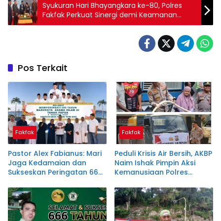
Syukuran Hari Bhayangkara ke-80, Polres
Fakfak Perkuat Sinergi demi Keamanan
Daerah
Pos Terkait
Fakfak
Fakfak
Pastor Alex Fabianus: Mari
Peduli Krisis Air Bersih, AKBP
Jaga Kedamaian dan
Naim Ishak Pimpin Aksi
Sukseskan Peringatan 666
Kemanusiaan Polres
Tahun Islam Masuk Papua
Fakfak