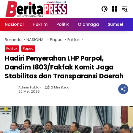
Langsung
ke
konten
Nasional
Hukrim
Politik
Olahraga
Sumsel
Beranda
NASIONAL
Papua
Fakfak
Fakfak
Papua
Hadiri Penyerahan LHP Parpol,
Dandim 1803/Fakfak Komit Jaga
Stabilitas dan Transparansi Daerah
Admin Fakfak
2 Min Baca
22 Mei, 2026