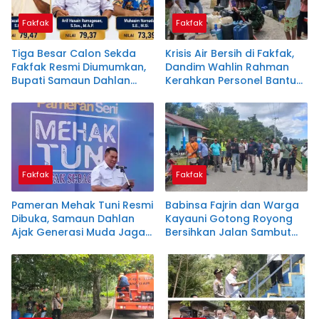
Fakfak
Fakfak
Tiga Besar Calon Sekda
Krisis Air Bersih di Fakfak,
Fakfak Resmi Diumumkan,
Dandim Wahlin Rahman
Bupati Samaun Dahlan
Kerahkan Personel Bantu
Siapkan Penentuan Akhir
Masyarakat
Fakfak
Fakfak
Pameran Mehak Tuni Resmi
Babinsa Fajrin dan Warga
Dibuka, Samaun Dahlan
Kayauni Gotong Royong
Ajak Generasi Muda Jaga
Bersihkan Jalan Sambut
Warisan Sejarah
Peringatan Masuknya
Islam di Tanah Papua