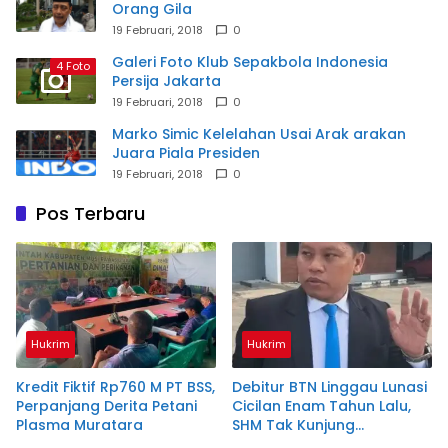
Orang Gila
19 Februari, 2018
0
Galeri Foto Klub Sepakbola Indonesia
4 Foto
Persija Jakarta
19 Februari, 2018
0
Marko Simic Kelelahan Usai Arak arakan
Juara Piala Presiden
19 Februari, 2018
0
Pos Terbaru
Hukrim
Hukrim
Kredit Fiktif Rp760 M PT BSS,
Debitur BTN Linggau Lunasi
Perpanjang Derita Petani
Cicilan Enam Tahun Lalu,
Plasma Muratara
SHM Tak Kunjung
Diserahkan