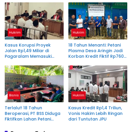
Hukrim
Hukrim
Kasus Korupsi Proyek
18 Tahun Menanti: Petani
Jalan Rp1,49 Miliar di
Plasma Desa Aringin Jadi
Pagaralam Memasuki
Korban Kredit Fiktif Rp760
Babak Akhir, Enam
M PT BSS
Terdakwa Dituntut 2,5
Tahun Penjara
Bisnis
Hukrim
Terlalu!! 18 Tahun
Kasus Kredit Rp1,4 Triliun,
Beroperasi, PT BSS Diduga
Vonis Hakim Lebih Ringan
Fiktifkan Lahan Petani
dari Tuntutan JPU
Plasma Desa Aringin