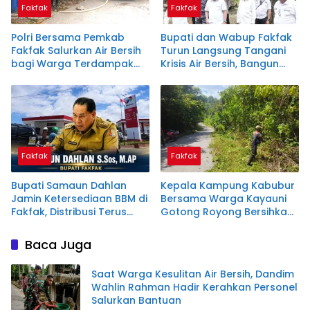
Fakfak
Fakfak
Polri Bersama Pemkab
Bupati dan Wabup Fakfak
Fakfak Salurkan Air Bersih
Turun Langsung Tangani
bagi Warga Terdampak
Krisis Air Bersih, Bangun
Kekeringan
Embung Darurat dan
Siagakan Distribusi Air
Gratis
Fakfak
Fakfak
Bupati Samaun Dahlan
Kepala Kampung Kabubur
Jamin Ketersediaan BBM di
Bersama Warga Kayauni
Fakfak, Distribusi Terus
Gotong Royong Bersihkan
Diawasi
Jalan Sambut Bupati dan
Tamu Nasional
Baca Juga
Saat Warga Kesulitan Air Bersih, Dandim
Wahlin Rahman Hadir Kerahkan Personel
Salurkan Bantuan