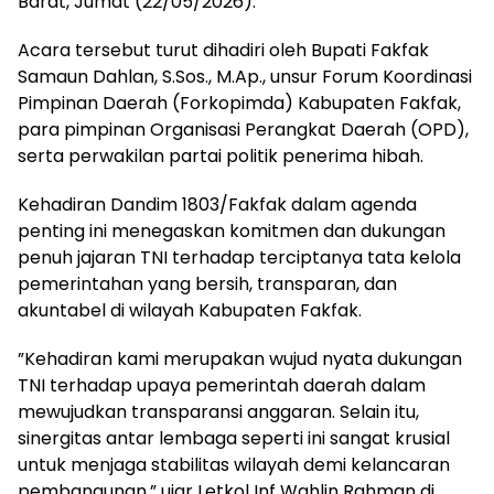
Barat, Jumat (22/05/2026).
​Acara tersebut turut dihadiri oleh Bupati Fakfak
Samaun Dahlan, S.Sos., M.Ap., unsur Forum Koordinasi
Pimpinan Daerah (Forkopimda) Kabupaten Fakfak,
para pimpinan Organisasi Perangkat Daerah (OPD),
serta perwakilan partai politik penerima hibah.
​Kehadiran Dandim 1803/Fakfak dalam agenda
penting ini menegaskan komitmen dan dukungan
penuh jajaran TNI terhadap terciptanya tata kelola
pemerintahan yang bersih, transparan, dan
akuntabel di wilayah Kabupaten Fakfak.
​”Kehadiran kami merupakan wujud nyata dukungan
TNI terhadap upaya pemerintah daerah dalam
mewujudkan transparansi anggaran. Selain itu,
sinergitas antar lembaga seperti ini sangat krusial
untuk menjaga stabilitas wilayah demi kelancaran
pembangunan,” ujar Letkol Inf Wahlin Rahman di