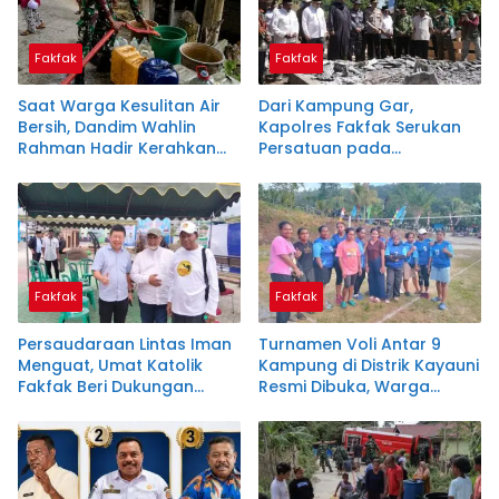
Fakfak
Fakfak
Saat Warga Kesulitan Air
Dari Kampung Gar,
Bersih, Dandim Wahlin
Kapolres Fakfak Serukan
Rahman Hadir Kerahkan
Persatuan pada
Personel Salurkan Bantuan
Peringatan 666 Tahun
Masuknya Islam di Tanah
Papua
Fakfak
Fakfak
Persaudaraan Lintas Iman
Turnamen Voli Antar 9
Menguat, Umat Katolik
Kampung di Distrik Kayauni
Fakfak Beri Dukungan
Resmi Dibuka, Warga
untuk Peringatan 666
Antusias Sambut HUT RI
Tahun Masuknya Islam di
ke-81
Tanah Papua