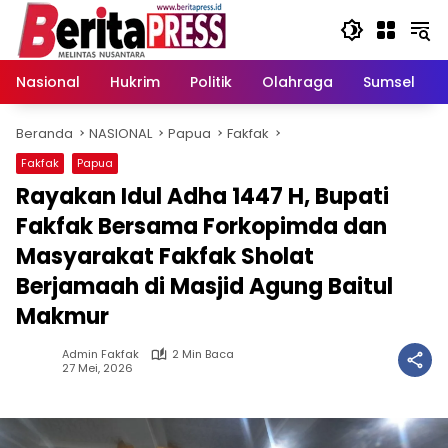
Langsung
ke
konten
Nasional
Hukrim
Politik
Olahraga
Sumsel
Beranda
NASIONAL
Papua
Fakfak
Fakfak
Papua
Rayakan Idul Adha 1447 H, Bupati
Fakfak Bersama Forkopimda dan
Masyarakat Fakfak Sholat
Berjamaah di Masjid Agung Baitul
Makmur
Admin Fakfak
2 Min Baca
27 Mei, 2026