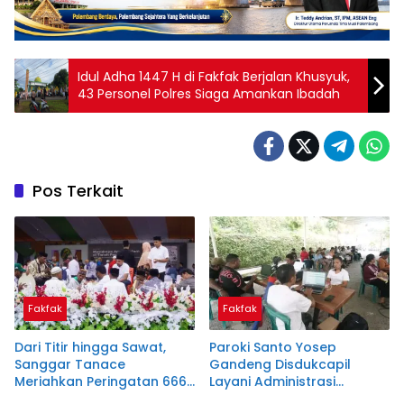
Idul Adha 1447 H di Fakfak Berjalan Khusyuk,
43 Personel Polres Siaga Amankan Ibadah
Pos Terkait
Fakfak
Fakfak
Dari Titir hingga Sawat,
Paroki Santo Yosep
Sanggar Tanace
Gandeng Disdukcapil
Meriahkan Peringatan 666
Layani Administrasi
Tahun Islam di Tanah
Kependudukan, Dukung