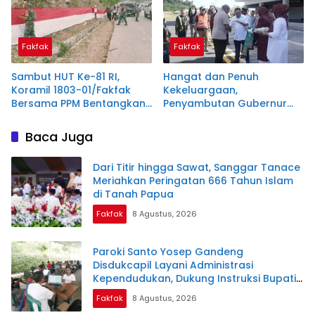
Fakfak
Fakfak
Sambut HUT Ke-81 RI,
Hangat dan Penuh
Koramil 1803-01/Fakfak
Kekeluargaan,
Bersama PPM Bentangkan
Penyambutan Gubernur
Bendera Raksasa 300
Papua di Fakfak Warnai
Meter
Peringatan 666 Tahun
Baca Juga
Islam
Dari Titir hingga Sawat, Sanggar Tanace
Meriahkan Peringatan 666 Tahun Islam
di Tanah Papua
Fakfak
8 Agustus, 2026
Paroki Santo Yosep Gandeng
Disdukcapil Layani Administrasi
Kependudukan, Dukung Instruksi Bupati
Samaun Dahlan
Fakfak
8 Agustus, 2026