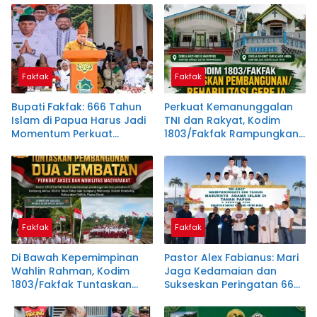
Papua
Instruksi Bupati Samaun
Dahlan
Fakfak
Fakfak
Bupati Fakfak: 666 Tahun
Perkuat Kemanunggalan
Islam di Papua Harus Jadi
TNI dan Rakyat, Kodim
Momentum Perkuat
1803/Fakfak Rampungkan
Toleransi
Rehabilitasi Dua Gereja
Fakfak
Fakfak
Di Bawah Kepemimpinan
Pastor Alex Fabianus: Mari
Wahlin Rahman, Kodim
Jaga Kedamaian dan
1803/Fakfak Tuntaskan
Sukseskan Peringatan 666
Dua Jembatan
Tahun Islam Masuk Papua