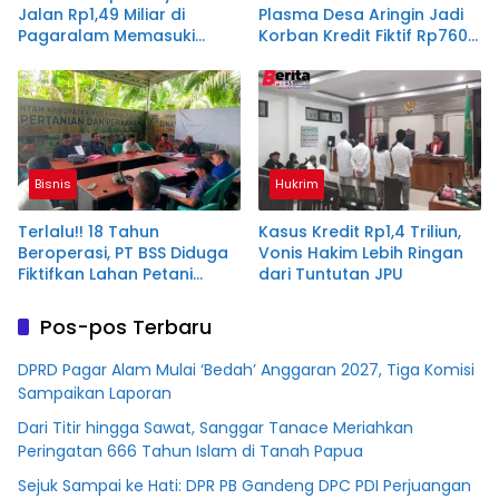
Jalan Rp1,49 Miliar di
Plasma Desa Aringin Jadi
Pagaralam Memasuki
Korban Kredit Fiktif Rp760
Babak Akhir, Enam
M PT BSS
Terdakwa Dituntut 2,5
Tahun Penjara
Bisnis
Hukrim
Terlalu!! 18 Tahun
Kasus Kredit Rp1,4 Triliun,
Beroperasi, PT BSS Diduga
Vonis Hakim Lebih Ringan
Fiktifkan Lahan Petani
dari Tuntutan JPU
Plasma Desa Aringin
Pos-pos Terbaru
DPRD Pagar Alam Mulai ‘Bedah’ Anggaran 2027, Tiga Komisi
Sampaikan Laporan
Dari Titir hingga Sawat, Sanggar Tanace Meriahkan
Peringatan 666 Tahun Islam di Tanah Papua
Sejuk Sampai ke Hati: DPR PB Gandeng DPC PDI Perjuangan