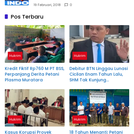
19 Februari, 2018
0
Pos Terbaru
Hukrim
Hukrim
Kredit Fiktif Rp760 M PT BSS,
Debitur BTN Linggau Lunasi
Perpanjang Derita Petani
Cicilan Enam Tahun Lalu,
Plasma Muratara
SHM Tak Kunjung
Diserahkan
Hukrim
Hukrim
Kasus Korupsi Proyek
18 Tahun Menanti: Petani