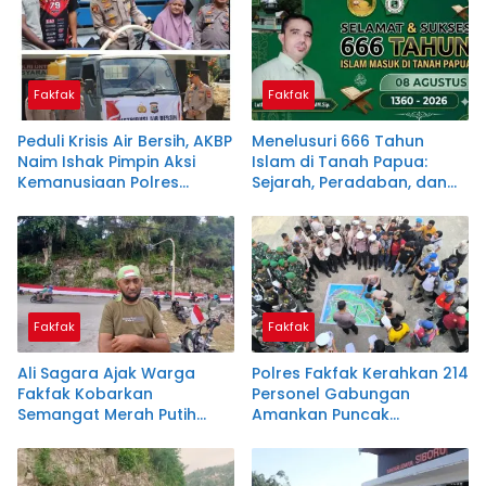
Fakfak
Fakfak
Peduli Krisis Air Bersih, AKBP
Menelusuri 666 Tahun
Naim Ishak Pimpin Aksi
Islam di Tanah Papua:
Kemanusiaan Polres
Sejarah, Peradaban, dan
Fakfak
Filosofi Satu Tungku Tiga
Batu
Fakfak
Fakfak
Ali Sagara Ajak Warga
Polres Fakfak Kerahkan 214
Fakfak Kobarkan
Personel Gabungan
Semangat Merah Putih
Amankan Puncak
Lewat Pembentangan
Peringatan 666 Tahun
Bendera 1.200 Meter
Islam di Tanah Papua