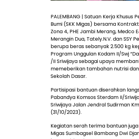
PALEMBANG | Satuan Kerja Khusus P
Bumi (SKK Migas) bersama Kontrakto
Zona 4, PHE Jambi Merang, Medco E&P
Merangin Dua, Tately.N.V. dan SSY 
berupa beras sebanyak 2.500 kg ke
Program Unggulan Kodam II/Swj “Dap
/II Sriwijaya sebagai upaya memba
memeberikan tambahan nutrisi dan G
Sekolah Dasar.
Partisipasi bantuan diserahkan lan
Pabandya Komsos Sterdam II/Sriwijaya,
Sriwijaya Jalan Jendral Sudirman K
(31/10/2023).
Kegiatan serah terima bantuan juga
Migas Sumbagsel Bambang Dwi Djanu