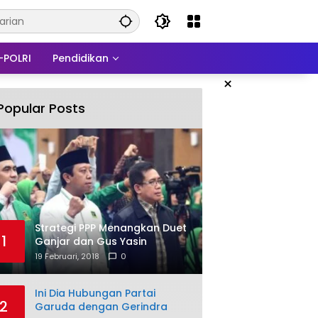
-POLRI
Pendidikan
×
Popular Posts
Strategi PPP Menangkan Duet
1
Ganjar dan Gus Yasin
19 Februari, 2018
0
Ini Dia Hubungan Partai
2
Garuda dengan Gerindra