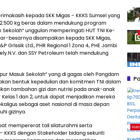
rimakasih kepada SKK Migas – KKKS Sumsel yang
 2.500 kg beras dalam mendukung program
k Sekolah” unggulan memperingati HUT TNI Ke-
esar-besarnya disampaikan kepada SKK Migas,
 Grissik Ltd., PHR Regional 1 Zona 4, PHE Jambi
ely.N.V. dan SSY Petroleum telah mendukung
pur Masuk Sekolah” yang di gagas oleh Pangdam
Po
upakan bentuk kepedulian dan komitmen TNI dalam
n tambahan gizi dan nutrisi pada anak-anak
Kelas 1 dan 2, untuk dapat menjadikan mereka
kaligus sebagai aset nasional di masa depan
hi gizinya.
at mempererat tali silaturahmi serta
Hukr
– KKKS dengan Stakeholder bidang sekuriti
Kredit