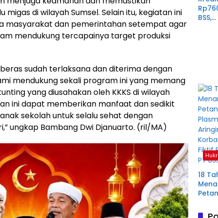
dalam menjaga keamanan dan memastikan
Rp76
migas di wilayah Sumsel. Selain itu, kegiatan ini
BSS,
mua masyarakat dan pemerintahan setempat agar
Perp
lam mendukung tercapainya target produksi
Derit
Plas
Mura
 beras sudah terlaksana dan diterima dengan
. Kami mendukung sekali program ini yang memang
stunting yang diusahakan oleh KKKS di wilayah
n ini dapat memberikan manfaat dan sedikit
ak sekolah untuk selalu sehat dengan
i,” ungkap Bambang Dwi Djanuarto. (ril/MA)
Hukr
18 Ta
Menan
Petan
Plas
Aring
Po