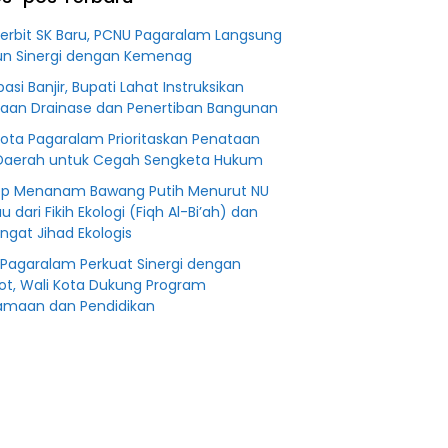
an
Fiktifkan
 Fiktif
Lahan Petani
Terbit SK Baru, PCNU Pagaralam Langsung
0 M PT
Plasma Desa
n Sinergi dengan Kemenag
Aringin
pasi Banjir, Bupati Lahat Instruksikan
aan Drainase dan Penertiban Bangunan
Kota Pagaralam Prioritaskan Penataan
Daerah untuk Cegah Sengketa Hukum
p Menanam Bawang Putih Menurut NU
au dari Fikih Ekologi (Fiqh Al-Bi’ah) dan
gat Jihad Ekologis
Pagaralam Perkuat Sinergi dengan
t, Wali Kota Dukung Program
maan dan Pendidikan