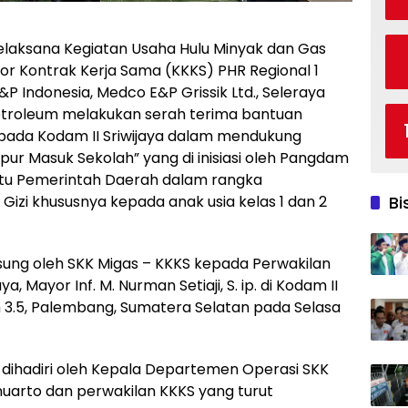
elaksana Kegiatan Usaha Hulu Minyak dan Gas
r Kontrak Kerja Sama (KKKS) PHR Regional 1
 Indonesia, Medco E&P Grissik Ltd., Seleraya
Petroleum melakukan serah terima bantuan
pada Kodam II Sriwijaya dalam mendukung
ur Masuk Sekolah” yang di inisiasi oleh Pangdam
ntu Pemerintah Daerah dalam rangka
Bi
izi khususnya kepada anak usia kelas 1 dan 2
gsung oleh SKK Migas – KKKS kepada Perwakilan
 Mayor Inf. M. Nurman Setiaji, S. ip. di Kodam II
m 3.5, Palembang, Sumatera Selatan pada Selasa
 dihadiri oleh Kepala Departemen Operasi SKK
arto dan perwakilan KKKS yang turut