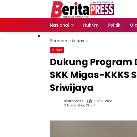
Langsung
ke
konten
Nasional
Hukrim
Politik
Ol
×
Beranda
Migas
Migas
Dukung Program 
SKK Migas-KKKS S
Sriwijaya
Beritapress
3 Min Baca
2 November, 2023