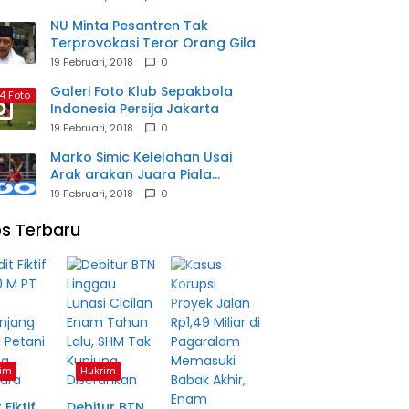
NU Minta Pesantren Tak
Terprovokasi Teror Orang Gila
19 Februari, 2018
0
Galeri Foto Klub Sepakbola
4 Foto
Indonesia Persija Jakarta
19 Februari, 2018
0
Marko Simic Kelelahan Usai
Arak arakan Juara Piala
Presiden
19 Februari, 2018
0
s Terbaru
im
Hukrim
 Fiktif
Debitur BTN