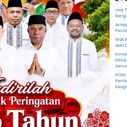
Korb
Kredit
Usai 
Rp76
Bangu
BSS
Antisi
Penat
Wali 
Aset 
Konse
Ditinj
Seman
PCNU 
Pemko
Keaga