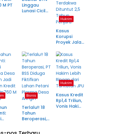
0 M PT
Linggau
Lunasi Cicilan
anjang
Enam Tahun
Hukrim
a Petani
Lalu, SHM Tak
ma
Kunjung
Kasus
tara
Diserahkan
Korupsi
Proyek Jalan
Rp1,49 Miliar
di
Pagaralam
Memasuki
Babak Akhir,
Enam
Terdakwa
Hukrim
Dituntut 2,5
Tahun
Kasus Kredit
im
Bisnis
Penjara
Rp1,4 Triliun,
Vonis Hakim
hun
Terlalu!! 18
Lebih Ringan
ti:
Tahun
dari
i
Beroperasi,
Tuntutan JPU
ma Desa
PT BSS
in Jadi
Diduga
s-pos Terbaru