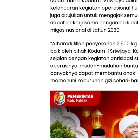
dalam hal ini Kodam II Sriwijaya 
kelancaran kegiatan operasional hulu 
juga ditujukan untuk mengajak se
dapat bekerjasama dengan baik da
migas nasional di tahun 2030.
“Alhamdulillah penyerahan 2.500 kg
baik oleh pihak Kodam II Sriwijaya
sejalan dengan kegiatan antisipasi 
operasinya. mudah-mudahan bantua
banyaknya dapat membantu anak-an
memenuhi kebutuhan gizi sehari-har