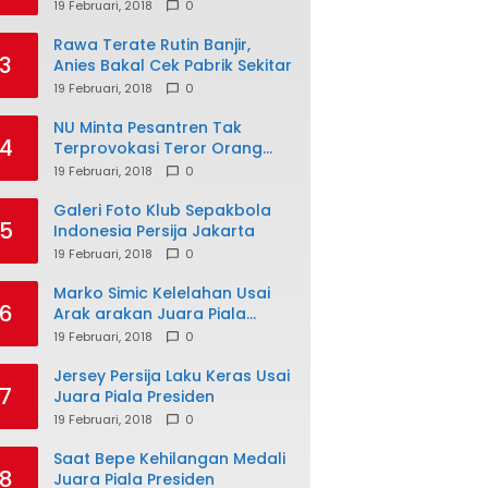
19 Februari, 2018
0
Rawa Terate Rutin Banjir,
3
Anies Bakal Cek Pabrik Sekitar
19 Februari, 2018
0
NU Minta Pesantren Tak
4
Terprovokasi Teror Orang
Gila
19 Februari, 2018
0
Galeri Foto Klub Sepakbola
5
Indonesia Persija Jakarta
19 Februari, 2018
0
Marko Simic Kelelahan Usai
6
Arak arakan Juara Piala
Presiden
19 Februari, 2018
0
Jersey Persija Laku Keras Usai
7
Juara Piala Presiden
19 Februari, 2018
0
Saat Bepe Kehilangan Medali
8
Juara Piala Presiden