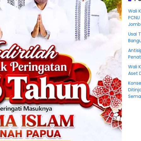
Korb
Kredit
Wali 
Rp76
PCNU 
BSS
Jomb
Usai 
Bangu
Antisi
Penat
Wali 
Aset 
Konse
Ditinj
Seman