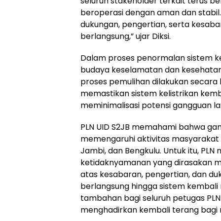
seluruh stakeholder terkait terus 
beroperasi dengan aman dan stabil
dukungan, pengertian, serta kesab
berlangsung,” ujar Diksi.
Dalam proses penormalan sistem k
budaya keselamatan dan kesehatan 
proses pemulihan dilakukan secara 
memastikan sistem kelistrikan kemba
meminimalisasi potensi gangguan lan
PLN UID S2JB memahami bahwa gangg
memengaruhi aktivitas masyarakat d
Jambi, dan Bengkulu. Untuk itu, P
ketidaknyamanan yang dirasakan ma
atas kesabaran, pengertian, dan d
berlangsung hingga sistem kembali
tambahan bagi seluruh petugas PLN
menghadirkan kembali terang bagi