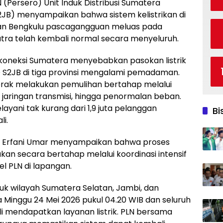
(Persero) Unit Induk Distribusi Sumatera
S2JB) menyampaikan bahwa sistem kelistrikan di
dan Bengkulu pascagangguan meluas pada
matra telah kembali normal secara menyeluruh.
koneksi Sumatera menyebabkan pasokan listrik
D S2JB di tiga provinsi mengalami pemadaman.
erak melakukan pemulihan bertahap melalui
 jaringan transmisi, hingga penormalan beban.
ayani tak kurang dari 1,9 juta pelanggan
Bi
i.
si Erfani Umar menyampaikan bahwa proses
ukan secara bertahap melalui koordinasi intensif
l PLN di lapangan.
ntuk wilayah Sumatera Selatan, Jambi, dan
 Minggu 24 Mei 2026 pukul 04.20 WIB dan seluruh
 mendapatkan layanan listrik. PLN bersama