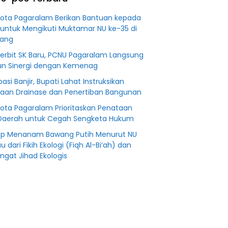
an
 Fiktif
Kota Pagaralam Berikan Bantuan kepada
0 M PT
untuk Mengikuti Muktamar NU ke-35 di
ang
Terbit SK Baru, PCNU Pagaralam Langsung
n Sinergi dengan Kemenag
pasi Banjir, Bupati Lahat Instruksikan
aan Drainase dan Penertiban Bangunan
Kota Pagaralam Prioritaskan Penataan
Daerah untuk Cegah Sengketa Hukum
p Menanam Bawang Putih Menurut NU
au dari Fikih Ekologi (Fiqh Al-Bi’ah) dan
gat Jihad Ekologis