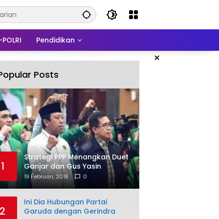
-POLRI
Pendidikan
×
Popular Posts
Strategi PPP Menangkan Duet
1
Ganjar dan Gus Yasin
19 Februari, 2018
0
Ini Dia Hubungan Partai
2
Garuda dengan Gerindra