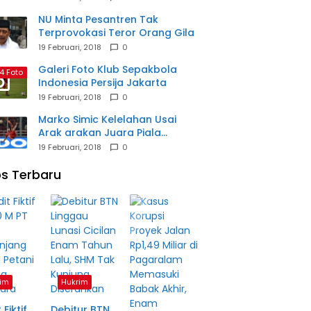
NU Minta Pesantren Tak
Terprovokasi Teror Orang Gila
19 Februari, 2018
0
Galeri Foto Klub Sepakbola
4 Foto
Indonesia Persija Jakarta
19 Februari, 2018
0
Marko Simic Kelelahan Usai
Arak arakan Juara Piala
Presiden
19 Februari, 2018
0
s Terbaru
im
Hukrim
 Fiktif
Debitur BTN