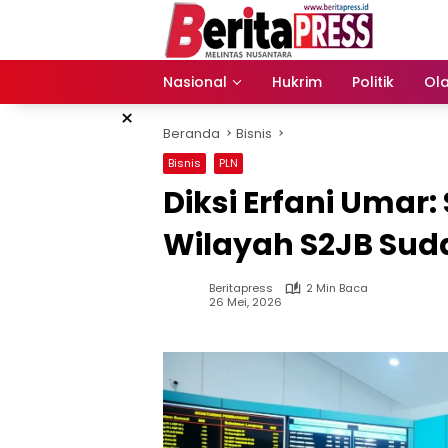
Langsung
ke
konten
Nasional
Hukrim
Politik
Ol
×
Beranda
Bisnis
Bisnis
PLN
Diksi Erfani Umar:
Wilayah S2JB Sud
Beritapress
2 Min Baca
26 Mei, 2026