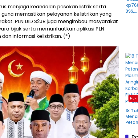
Rp76
us menjaga keandalan pasokan listrik serta
BSS,
 guna memastikan pelayanan kelistrikan yang
Perp
arakat. PLN UID S2JB juga mengimbau masyarakat
Derit
cara bijak serta memanfaatkan aplikasi PLN
Plas
Mura
an informasi kelistrikan. (*)
Hukr
18 Ta
Menan
Petan
Plas
Aring
Po