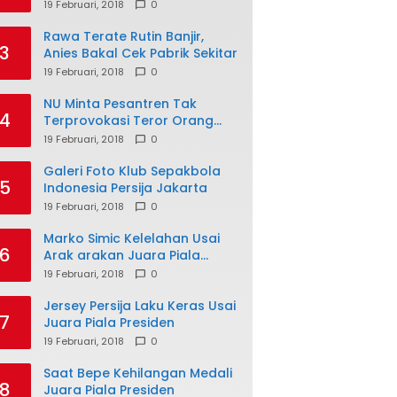
19 Februari, 2018
0
Rawa Terate Rutin Banjir,
3
Anies Bakal Cek Pabrik Sekitar
19 Februari, 2018
0
NU Minta Pesantren Tak
4
Terprovokasi Teror Orang
Gila
19 Februari, 2018
0
Galeri Foto Klub Sepakbola
5
Indonesia Persija Jakarta
19 Februari, 2018
0
Marko Simic Kelelahan Usai
6
Arak arakan Juara Piala
Presiden
19 Februari, 2018
0
Jersey Persija Laku Keras Usai
7
Juara Piala Presiden
19 Februari, 2018
0
Saat Bepe Kehilangan Medali
8
Juara Piala Presiden