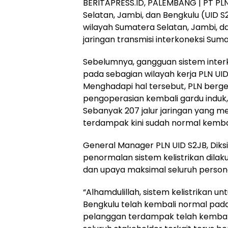
BERITAPRESS.ID, PALEMBANG | PT PLN 
Selatan, Jambi, dan Bengkulu (UID 
wilayah Sumatera Selatan, Jambi, 
jaringan transmisi interkoneksi Su
Sebelumnya, gangguan sistem inter
pada sebagian wilayah kerja PLN UI
Menghadapi hal tersebut, PLN berg
pengoperasian kembali gardu induk,
Sebanyak 207 jalur jaringan yang mel
terdampak kini sudah normal kembal
General Manager PLN UID S2JB, Dik
penormalan sistem kelistrikan dilak
dan upaya maksimal seluruh persone
“Alhamdulillah, sistem kelistrikan u
Bengkulu telah kembali normal pada
pelanggan terdampak telah kembali