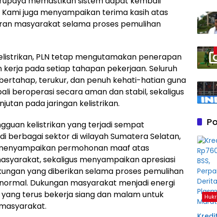
berupaya memastikan sistem dapat kembali
. Kami juga menyampaikan terima kasih atas
aran masyarakat selama proses pemulihan
elistrikan, PLN tetap mengutamakan penerapan
kerja pada setiap tahapan pekerjaan. Seluruh
bertahap, terukur, dan penuh kehati-hatian guna
li beroperasi secara aman dan stabil, sekaligus
jutan pada jaringan kelistrikan.
Po
uan kelistrikan yang terjadi sempat
i berbagai sektor di wilayah Sumatera Selatan,
LN menyampaikan permohonan maaf atas
syarakat, sekaligus menyampaikan apresiasi
ukungan yang diberikan selama proses pemulihan
 normal. Dukungan masyarakat menjadi energi
 yang terus bekerja siang dan malam untuk
Hukr
 masyarakat.
Kredit