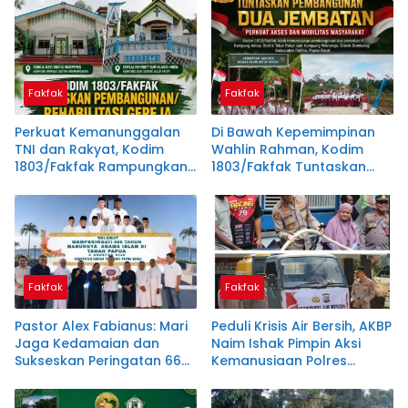
Instruksi Bupati Samaun
Dahlan
Fakfak
Fakfak
Perkuat Kemanunggalan
Di Bawah Kepemimpinan
TNI dan Rakyat, Kodim
Wahlin Rahman, Kodim
1803/Fakfak Rampungkan
1803/Fakfak Tuntaskan
Rehabilitasi Dua Gereja
Dua Jembatan
Fakfak
Fakfak
Pastor Alex Fabianus: Mari
Peduli Krisis Air Bersih, AKBP
Jaga Kedamaian dan
Naim Ishak Pimpin Aksi
Sukseskan Peringatan 666
Kemanusiaan Polres
Tahun Islam Masuk Papua
Fakfak