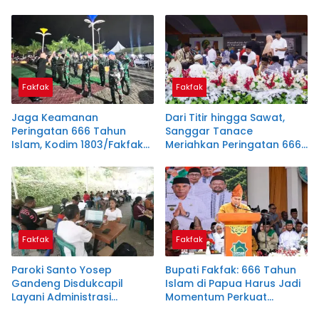
Fakfak
Fakfak
Jaga Keamanan
Dari Titir hingga Sawat,
Peringatan 666 Tahun
Sanggar Tanace
Islam, Kodim 1803/Fakfak
Meriahkan Peringatan 666
Teguhkan Semangat
Tahun Islam di Tanah
Kebersamaan
Papua
Fakfak
Fakfak
Paroki Santo Yosep
Bupati Fakfak: 666 Tahun
Gandeng Disdukcapil
Islam di Papua Harus Jadi
Layani Administrasi
Momentum Perkuat
Kependudukan, Dukung
Toleransi