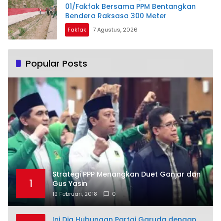
01/Fakfak Bersama PPM Bentangkan
Bendera Raksasa 300 Meter
Fakfak
7 Agustus, 2026
Popular Posts
Strategi PPP Menangkan Duet Ganjar dan
1
Gus Yasin
19 Februari, 2018
0
Ini Dia Hubungan Partai Garuda dengan