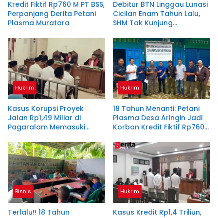
Kredit Fiktif Rp760 M PT BSS,
Debitur BTN Linggau Lunasi
Perpanjang Derita Petani
Cicilan Enam Tahun Lalu,
Plasma Muratara
SHM Tak Kunjung
Diserahkan
Hukrim
Hukrim
Kasus Korupsi Proyek
18 Tahun Menanti: Petani
Jalan Rp1,49 Miliar di
Plasma Desa Aringin Jadi
Pagaralam Memasuki
Korban Kredit Fiktif Rp760
Babak Akhir, Enam
M PT BSS
Terdakwa Dituntut 2,5
Tahun Penjara
Bisnis
Hukrim
Terlalu!! 18 Tahun
Kasus Kredit Rp1,4 Triliun,