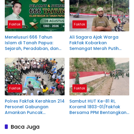
Fakfak
Fakfak
Menelusuri 666 Tahun
Ali Sagara Ajak Warga
Islam di Tanah Papua:
Fakfak Kobarkan
Sejarah, Peradaban, dan
Semangat Merah Putih
Filosofi Satu Tungku Tiga
Lewat Pembentangan
Batu
Bendera 1.200 Meter
Fakfak
Fakfak
Polres Fakfak Kerahkan 214
Sambut HUT Ke-81 RI,
Personel Gabungan
Koramil 1803-01/Fakfak
Amankan Puncak
Bersama PPM Bentangkan
Peringatan 666 Tahun
Bendera Raksasa 300
Islam di Tanah Papua
Meter
Baca Juga