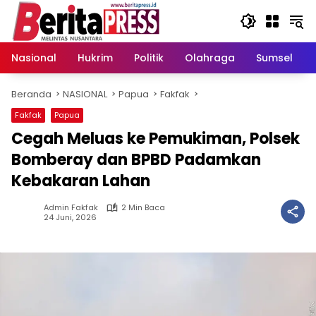
Langsung
ke
konten
Nasional
Hukrim
Politik
Olahraga
Sumsel
Beranda
NASIONAL
Papua
Fakfak
Fakfak
Papua
Cegah Meluas ke Pemukiman, Polsek
Bomberay dan BPBD Padamkan
Kebakaran Lahan
Admin Fakfak
2 Min Baca
24 Juni, 2026